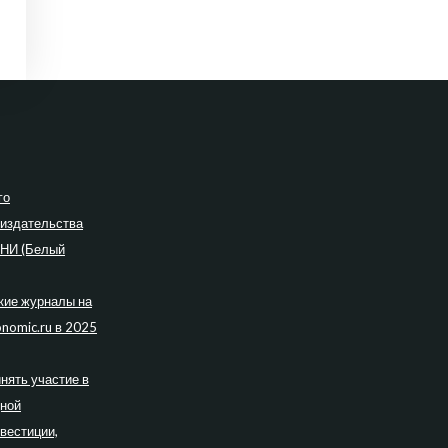
го
 издательства
ПНИ (Белый
кие журналы на
nomic.ru в 2025
нять участие в
дной
вестиции,