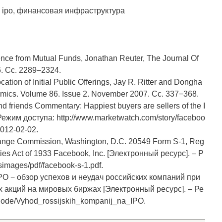
 ipo, финансовая инфраструктура
dence from Mutual Funds, Jonathan Reuter, The Journal Of
06. Сс. 2289–2324.
cation of Initial Public Offerings, Jay R. Ritter and Dongha
omics. Volume 86. Issue 2. November 2007. Сс. 337−368.
 friends Commentary: Happiest buyers are sellers of the I
ежим доступа: http://www.marketwatch.com/story/faceboo
2012-02-02.
change Commission, Washington, D.C. 20549 Form S-1, Reg
ties Act of 1933 Facebook, Inc. [Электронный ресурс]. – Р
simages/pdf/facebook-s-1.pdf.
PO − обзор успехов и неудач российских компаний при
акций на мировых биржах [Электронный ресурс]. – Ре
node/Vyhod_rossijskih_kompanij_na_IPO.