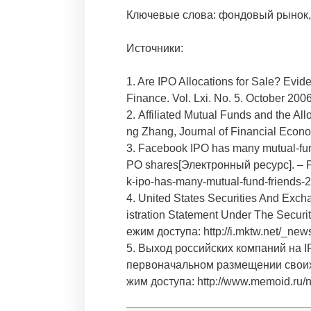
Ключевые слова: фондовый рынок,
Источники:
1. Are IPO Allocations for Sale? Evi
Finance. Vol. Lxi. No. 5. October 20
2. Affiliated Mutual Funds and the Allo
ng Zhang, Journal of Financial Econ
3. Facebook IPO has many mutual-fund
PO shares[Электронный ресурс]. – Р
k-ipo-has-many-mutual-fund-friends-
4. United States Securities And Ex
istration Statement Under The Securi
ежим доступа: http://i.mktw.net/_new
5. Выход российских компаний на I
первоначальном размещении своих 
жим доступа: http://www.memoid.ru/