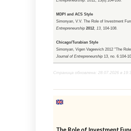
Entrepreneurship
. 2012; 13(6):104-108.
MDPI and ACS Style
Simonyan, V.V. The Role of Investment Fun
Entrepreneurship
2012
,
13
, 104-108.
Chicago/Turabian Style
Simonyan, Vigen Vageevich 2012 "The Role 
Journal of Entrepreneurship
13, no. 6:104-1
Страница обновлена: 28.07.2026 в 19:
The Role of Investment Fund