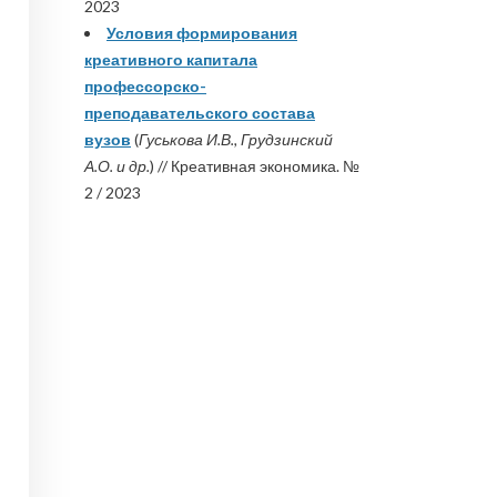
2023
Условия формирования
креативного капитала
профессорско-
преподавательского состава
вузов
(
Гуськова И.В., Грудзинский
А.О. и др.
) // Креативная экономика. №
2 / 2023