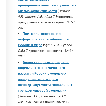
предпринимательства: сущность и
анализ эффективности
(
Зимовец
А.В., Ханина А.В. и др.
) // Экономика,
предпринимательство и право. № 5 /
2023
Принципы построения
информационного общества в
России и мире
(
Чудин А.А., Гуляев
С.В.
) // Креативная экономика. № 4 /
2023
Анализ и оценка сценариев
социально-экономического
развития России в условиях
санкционной блокады и
непредсказуемости глобальных
трендов мировой экономики
(
Зимовец А.В., Климачев Т.Д.
) //
Экономические отношения. № 1 /