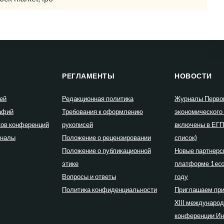
РЕГЛАМЕНТЫ
НОВОСТИ
ей
Редакционная политика
Журналы Перво
афий
Требования к оформлению
экономического
ков конференций
рукописей
включены в ЕГ
рналы
Положение о рецензировании
список)
Положение о публикационной
Новые партнерс
этике
платформе 1eco
Вопросы и ответы
году
Политика конфиденциальности
Приглашаем при
XIII междунаро
конференции Ин