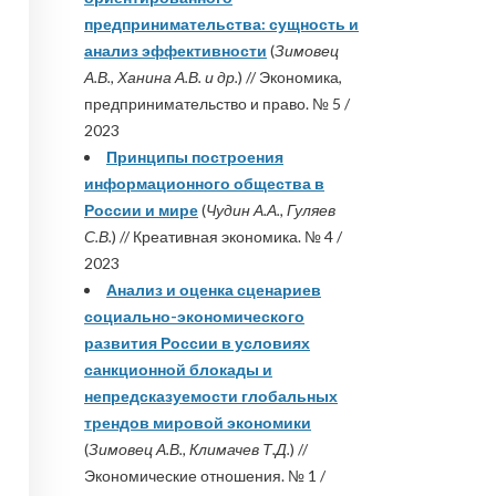
предпринимательства: сущность и
анализ эффективности
(
Зимовец
А.В., Ханина А.В. и др.
) // Экономика,
предпринимательство и право. № 5 /
2023
Принципы построения
информационного общества в
России и мире
(
Чудин А.А., Гуляев
С.В.
) // Креативная экономика. № 4 /
2023
Анализ и оценка сценариев
социально-экономического
развития России в условиях
санкционной блокады и
непредсказуемости глобальных
трендов мировой экономики
(
Зимовец А.В., Климачев Т.Д.
) //
Экономические отношения. № 1 /