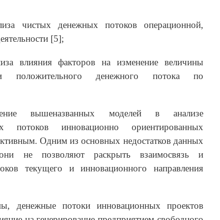
лиза чистых денежных потоков операционной,
ятельности [5];
иза влияния факторов на изменение величины
сти положительного денежного потока по
нение вышеназванных моделей в анализе
ных потоков инновационно ориентированных
ективным. Одним из основных недостатков данных
 они не позволяют раскрыть взаимосвязь и
токов текущего и инновационного направления
ны, денежные потоки инновационных проектов
ияние на генерирование предприятием свободного