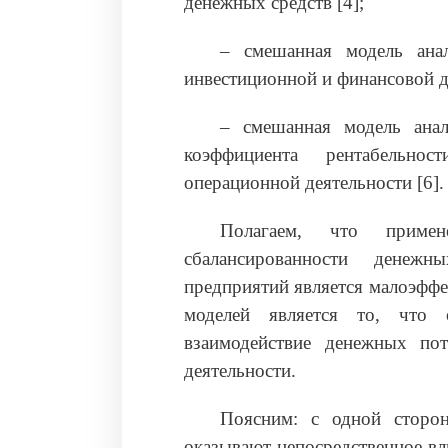
денежных средств [4];
– смешанная модель ана
инвестиционной и финансовой де
– смешанная модель анал
коэффициента рентабельно
операционной деятельности [6].
Полагаем, что приме
сбалансированности денеж
предприятий является малоэфф
моделей является то, что
взаимодействие денежных по
деятельности.
Поясним: с одной сторо
оказывают непосредственное вл