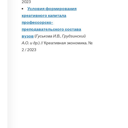
2023
Условия формирования
креативного капитала
профессорско-
преподавательского состава
вузов
(
Гуськова И.В., Грудзинский
А.О. и др.
) // Креативная экономика. №
2 / 2023