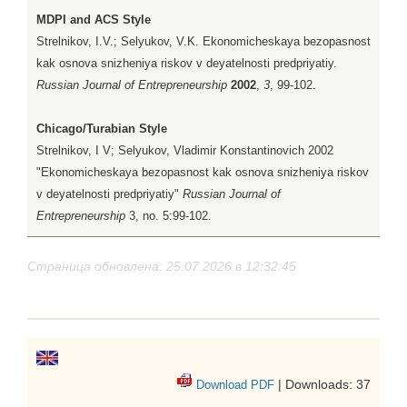
MDPI and ACS Style
Strelnikov, I.V.; Selyukov, V.K. Ekonomicheskaya bezopasnost
kak osnova snizheniya riskov v deyatelnosti predpriyatiy.
Russian Journal of Entrepreneurship
2002
,
3
, 99-102.
Chicago/Turabian Style
Strelnikov, I V; Selyukov, Vladimir Konstantinovich 2002
"Ekonomicheskaya bezopasnost kak osnova snizheniya riskov
v deyatelnosti predpriyatiy"
Russian Journal of
Entrepreneurship
3, no. 5:99-102.
Страница обновлена: 25.07.2026 в 12:32:45
| Downloads: 37
Download PDF