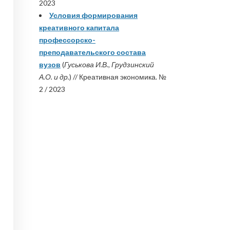
2023
Условия формирования
креативного капитала
профессорско-
преподавательского состава
вузов
(
Гуськова И.В., Грудзинский
А.О. и др.
) // Креативная экономика. №
2 / 2023