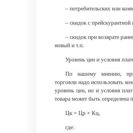
– потребительских или ком
– скидок с прейскурантной 
– скидок при возврате ране
новый и т.п.
Уровень цен и условия пла
По нашему мнению, при 
торговли надо использовать ком
уровень цен, но и условия пла
товара может быть определена 
Цк = Цр × Кц,
где: