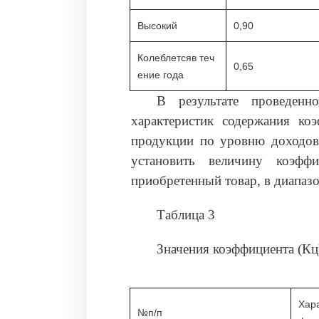
Высокий
0,90
Колеблетсяв теч
0,65
ение года
В результате проведенн
характеристик содержания ко
продукции по уровню доходов 
установить величину коэфф
приобретенный товар, в диапазоне
Таблица 3
Значения коэффициента (Кц
Хар
№п/п