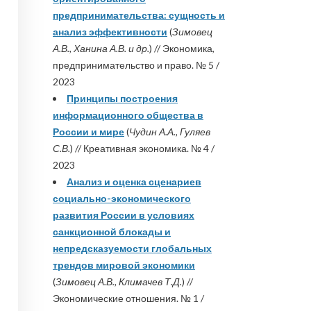
предпринимательства: сущность и
анализ эффективности
(
Зимовец
А.В., Ханина А.В. и др.
) // Экономика,
предпринимательство и право. № 5 /
2023
Принципы построения
информационного общества в
России и мире
(
Чудин А.А., Гуляев
С.В.
) // Креативная экономика. № 4 /
2023
Анализ и оценка сценариев
социально-экономического
развития России в условиях
санкционной блокады и
непредсказуемости глобальных
трендов мировой экономики
(
Зимовец А.В., Климачев Т.Д.
) //
Экономические отношения. № 1 /