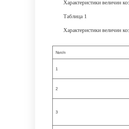
Характеристики величин коэ
Таблица 1
Характеристики величин к
№п/п
1
2
3