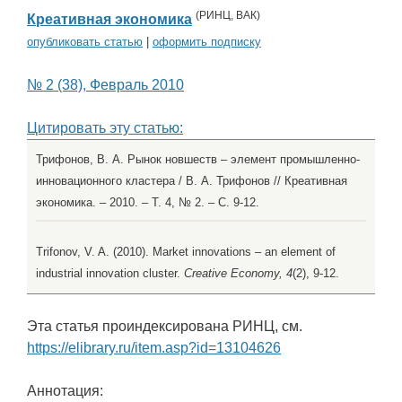
(
РИНЦ
,
ВАК
)
Креативная экономика
опубликовать статью
|
оформить подписку
№ 2 (38), Февраль 2010
Цитировать эту статью:
Трифонов, В. А. Рынок новшеств – элемент промышленно-
инновационного кластера / В. А. Трифонов // Креативная
экономика. – 2010. – Т. 4, № 2. – С. 9-12.
Trifonov, V. A. (2010). Market innovations – an element of
industrial innovation cluster.
Creative Economy, 4
(2), 9-12.
Эта статья проиндексирована РИНЦ, см.
https://elibrary.ru/item.asp?id=13104626
Аннотация: