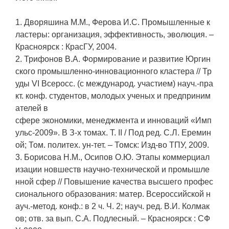
1. Дворяшина М.М., Ферова И.С. Промышленные к
ластеры: организация, эффективность, эволюция. –
Красноярск : КрасГУ, 2004.
2. Трифонов В.А. Формирование и развитие Юргин
ского промышленно-инновационного кластера // Тр
уды VI Всеросс. (с международ. участием) науч.-пра
кт. конф. студентов, молодых ученых и предприним
ателей в
сфере экономики, менеджмента и инноваций «Имп
ульс-2009». В З-х томах. Т. II / Под ред. С.Л. Еремин
ой; Том. политех. ун-тет. – Томск: Изд-во ТПУ, 2009.
3. Борисова Н.М., Осипов О.Ю. Этапы коммерциал
изации новшеств научно-технической и промышле
нной сфер // Повышение качества высшего профес
сионального образования: матер. Всероссийской н
ауч.-метод. конф.: в 2 ч. Ч. 2; науч. ред. В.И. Колмак
ов; отв. за вып. С.А. Подлесный. – Красноярск : СФ