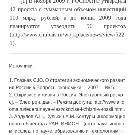
[1] В ноябре 2009 г. РОСНАНО утвердила
42 проекта с суммарным объемом инвестиций
110 млрд. рублей, а до конца 2009 года
планируется утвердить 56 проектов
(http://www.chubais.ru/workplace/news/view/522
1).
Источники:
1. Глазьев С.Ю. О стратегии экономического развит
ия России // Вопросы экономики. – 2007. – № 5.
2. О кризисе и жизни в России [Электронный ресур
с]. – Электрон. дан. – Режим доступа: http://www.alld
oma.ru/federalnaya-vlast/okrizise-i-zhizni-v-rossii.html.
3. Авдулов А.Н., Кулькин А.М. Контуры информацио
нного общества / РАН. ИНИОН. Центр науч.-инфор
м. исслед. по науке, образованию и технологиям. –