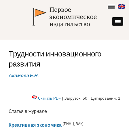
Skip
to
content
Трудности инновационного
развития
Акимова Е.Н.
| Загрузок: 50 | Цитирований: 1
Скачать PDF
Статья в журнале
(
РИНЦ
,
ВАК
)
Креативная экономика