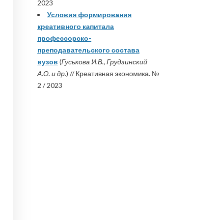
2023
Условия формирования
креативного капитала
профессорско-
преподавательского состава
вузов
(
Гуськова И.В., Грудзинский
А.О. и др.
) // Креативная экономика. №
2 / 2023