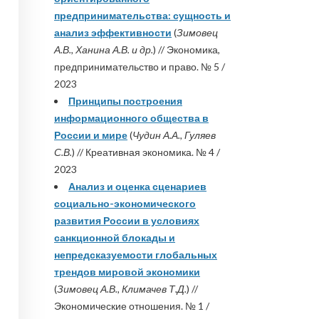
предпринимательства: сущность и
анализ эффективности
(
Зимовец
А.В., Ханина А.В. и др.
) // Экономика,
предпринимательство и право. № 5 /
2023
Принципы построения
информационного общества в
России и мире
(
Чудин А.А., Гуляев
С.В.
) // Креативная экономика. № 4 /
2023
Анализ и оценка сценариев
социально-экономического
развития России в условиях
санкционной блокады и
непредсказуемости глобальных
трендов мировой экономики
(
Зимовец А.В., Климачев Т.Д.
) //
Экономические отношения. № 1 /