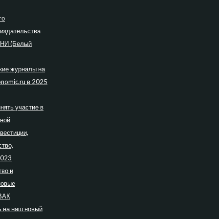
го
 издательства
ПНИ (Белый
кие журналы на
nomic.ru в 2025
нять участие в
дной
вестиции,
ство,
2023
во и
новые
ВАК
 на наш новый