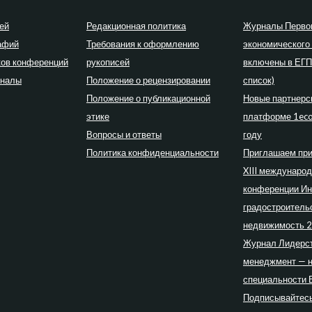
ей
Редакционная политика
Журналы Перво
афий
Требования к оформлению
экономического
ков конференций
рукописей
включены в ЕГ
рналы
Положение о рецензировании
список)
Положение о публикационной
Новые партнерс
этике
платформе 1eco
Вопросы и ответы
году
Политика конфиденциальности
Приглашаем при
XIII междунаро
конференции Ин
градостроитель
недвижимость 
Журнал Лидерст
менеджмент — 
специальности 
Подписывайтесь