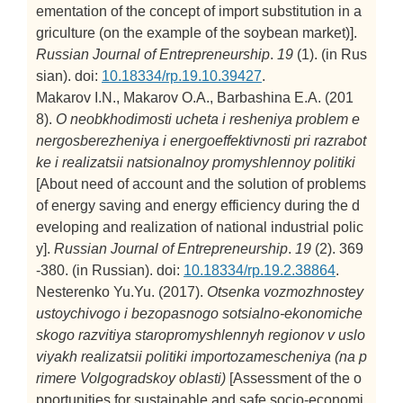
ementation of the concept of import substitution in a
griculture (on the example of the soybean market)].
Russian Journal of Entrepreneurship
.
19
(1). (in Rus
sian). doi:
10.18334/rp.19.10.39427
.
Makarov I.N., Makarov O.A., Barbashina E.A. (201
8).
O neobkhodimosti ucheta i resheniya problem e
nergosberezheniya i energoeffektivnosti pri razrabot
ke i realizatsii natsionalnoy promyshlennoy politiki
[About need of account and the solution of problems
of energy saving and energy efficiency during the d
eveloping and realization of national industrial polic
y].
Russian Journal of Entrepreneurship
.
19
(2). 369
-380. (in Russian). doi:
10.18334/rp.19.2.38864
.
Nesterenko Yu.Yu. (2017).
Otsenka vozmozhnostey
ustoychivogo i bezopasnogo sotsialno-ekonomiche
skogo razvitiya staropromyshlennyh regionov v uslo
viyakh realizatsii politiki importozamescheniya (na p
rimere Volgogradskoy oblasti)
[Assessment of the o
pportunities for sustainable and safe socio-economi