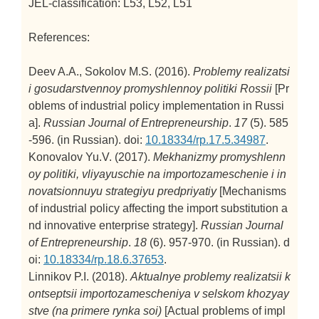
JEL-classification: L53, L52, L51
References:
Deev A.A., Sokolov M.S. (2016).
Problemy realizatsi
i gosudarstvennoy promyshlennoy politiki Rossii
[Pr
oblems of industrial policy implementation in Russi
a].
Russian Journal of Entrepreneurship
.
17
(5). 585
-596. (in Russian). doi:
10.18334/rp.17.5.34987
.
Konovalov Yu.V. (2017).
Mekhanizmy promyshlenn
oy politiki, vliyayuschie na importozameschenie i in
novatsionnuyu strategiyu predpriyatiy
[Mechanisms
of industrial policy affecting the import substitution a
nd innovative enterprise strategy].
Russian Journal
of Entrepreneurship
.
18
(6). 957-970. (in Russian). d
oi:
10.18334/rp.18.6.37653
.
Linnikov P.I. (2018).
Aktualnye problemy realizatsii k
ontseptsii importozamescheniya v selskom khozyay
stve (na primere rynka soi)
[Actual problems of impl