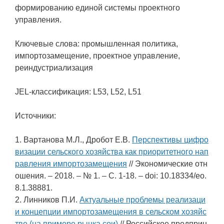
формированию единой системы проектного
управления.
Ключевые слова: промышленная политика,
импортозамещение, проектное управление,
реиндустриализация
JEL-классификация: L53, L52, L51
Источники:
1. Вартанова М.Л., Дробот Е.В.
Перспективы цифро
визации сельского хозяйства как приоритетного нап
равления импортозамещения
// Экономические отн
ошения. – 2018. – № 1. – С. 1-18. – doi: 10.18334/eo.
8.1.38881.
2. Линников П.И.
Актуальные проблемы реализаци
и концепции импортозамещения в сельском хозяйс
тве (на примере рынка сои)
// Российское предприн