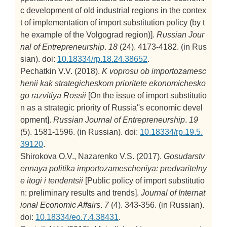
c development of old industrial regions in the contex
t of implementation of import substitution policy (by t
he example of the Volgograd region)].
Russian Jour
nal of Entrepreneurship
.
18
(24). 4173-4182. (in Rus
sian). doi:
10.18334/rp.18.24.38652
.
Pechatkin V.V. (2018).
K voprosu ob importozamesc
henii kak strategicheskom prioritete ekonomichesko
go razvitiya Rossii
[On the issue of import substitutio
n as a strategic priority of Russia''s economic devel
opment].
Russian Journal of Entrepreneurship
.
19
(5). 1581-1596. (in Russian). doi:
10.18334/rp.19.5.
39120
.
Shirokova O.V., Nazarenko V.S. (2017).
Gosudarstv
ennaya politika importozamescheniya: predvaritelny
e itogi i tendentsii
[Public policy of import substitutio
n: preliminary results and trends].
Journal of Internat
ional Economic Affairs
.
7
(4). 343-356. (in Russian).
doi:
10.18334/eo.7.4.38431
.