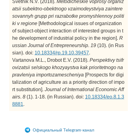
Svetnik N.V. (2018).
Metodicheskie voprosy organiz
atsii subektno-obektnogo vzaimodeystviya zaintere
sovannyh grupp pri razrabotke promyshlennoy politi
ki v regione
[Methodological issues of organization
of subject-object interaction of interested groups in t
he development of industrial policy in the region].
R
ussian Journal of Entrepreneurship
.
19
(10). (in Rus
sian). doi:
10.18334/rp.19.10.39457
.
Vartanova M.L., Drobot E.V. (2018).
Perspektivy tsifr
ovizatsii selskogo khozyaystva kak prioritetnogo na
pravleniya importozamescheniya
[Prospects for digi
talization of agriculture as a priority direction of impo
rt substitution].
Journal of International Economic Aff
airs
.
8
(1). 1-18. (in Russian). doi:
10.18334/eo.8.1.3
8881
.
Официальный Telegram-канал