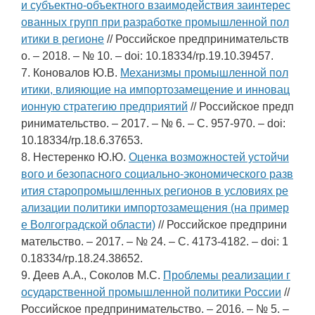
и субъектно-объектного взаимодействия заинтерес
ованных групп при разработке промышленной пол
итики в регионе
// Российское предпринимательств
о. – 2018. – № 10. – doi: 10.18334/rp.19.10.39457.
7. Коновалов Ю.В.
Механизмы промышленной пол
итики, влияющие на импортозамещение и инновац
ионную стратегию предприятий
// Российское предп
ринимательство. – 2017. – № 6. – С. 957-970. – doi:
10.18334/rp.18.6.37653.
8. Нестеренко Ю.Ю.
Оценка возможностей устойчи
вого и безопасного социально-экономического разв
ития старопромышленных регионов в условиях ре
ализации политики импортозамещения (на пример
е Волгоградской области)
// Российское предприни
мательство. – 2017. – № 24. – С. 4173-4182. – doi: 1
0.18334/rp.18.24.38652.
9. Деев А.А., Соколов М.С.
Проблемы реализации г
осударственной промышленной политики России
//
Российское предпринимательство. – 2016. – № 5. –