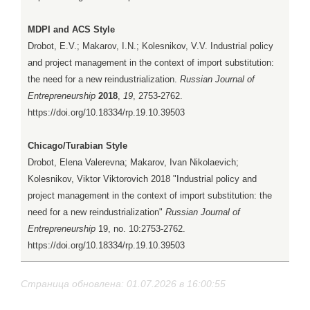
MDPI and ACS Style
Drobot, E.V.; Makarov, I.N.; Kolesnikov, V.V. Industrial policy
and project management in the context of import substitution:
the need for a new reindustrialization.
Russian Journal of
Entrepreneurship
2018
,
19
, 2753-2762.
https://doi.org/10.18334/rp.19.10.39503
Chicago/Turabian Style
Drobot, Elena Valerevna; Makarov, Ivan Nikolaevich;
Kolesnikov, Viktor Viktorovich 2018 "Industrial policy and
project management in the context of import substitution: the
need for a new reindustrialization"
Russian Journal of
Entrepreneurship
19, no. 10:2753-2762.
https://doi.org/10.18334/rp.19.10.39503
Страница обновлена: 01.07.2026 в 16:00:55