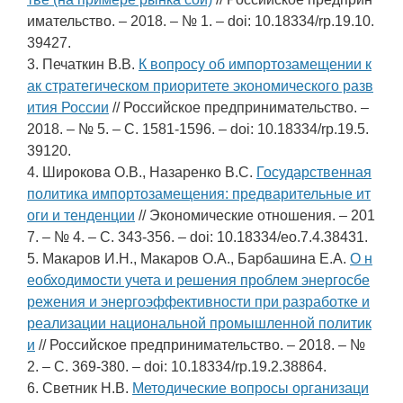
имательство. – 2018. – № 1. – doi: 10.18334/rp.19.10.
39427.
3. Печаткин В.В.
К вопросу об импортозамещении к
ак стратегическом приоритете экономического разв
ития России
// Российское предпринимательство. –
2018. – № 5. – С. 1581-1596. – doi: 10.18334/rp.19.5.
39120.
4. Широкова О.В., Назаренко В.С.
Государственная
политика импортозамещения: предварительные ит
оги и тенденции
// Экономические отношения. – 201
7. – № 4. – С. 343-356. – doi: 10.18334/eo.7.4.38431.
5. Макаров И.Н., Макаров О.А., Барбашина Е.А.
О н
еобходимости учета и решения проблем энергосбе
режения и энергоэффективности при разработке и
реализации национальной промышленной политик
и
// Российское предпринимательство. – 2018. – №
2. – С. 369-380. – doi: 10.18334/rp.19.2.38864.
6. Светник Н.В.
Методические вопросы организаци