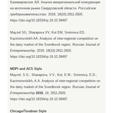
Казимировских АИ. Анализ межрегиональной конкуренции
на молочном рынке Свердловской области.
Российское
предпринимательство
. 2018; 19(10):2911-2920.
https://doi.org/10.18334/rp.19.10.39497
Mayzel SG, Sharapova VV, Kot EM, Smirnova ED,
Kazimirovskikh AA. Analysis of inter-regional competition on
the dairy market of the Sverdlovsk region.
Russian Journal of
Entrepreneurship
. 2018; 19(10):2911-2920.
https://doi.org/10.18334/rp.19.10.39497
MDPI and ACS Style
Mayzel, S.G.; Sharapova, V.V.; Kot, E.M.; Smirnova, E.D.;
Kazimirovskikh, A.A. Analysis of inter-regional competition on
the dairy market of the Sverdlovsk region.
Russian Journal of
Entrepreneurship
2018
,
19
, 2911-2920.
https://doi.org/10.18334/rp.19.10.39497
Chicago/Turabian Style