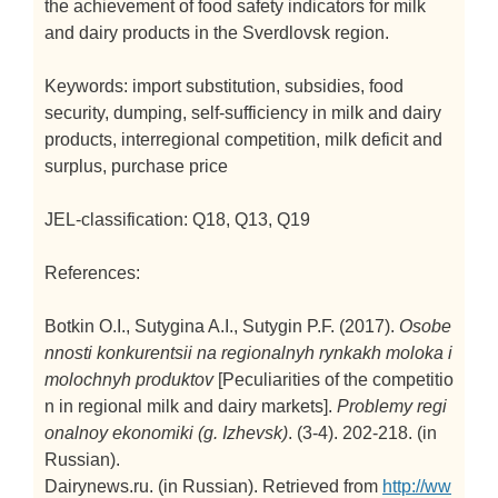
the achievement of food safety indicators for milk
and dairy products in the Sverdlovsk region.
Keywords: import substitution, subsidies, food
security, dumping, self-sufficiency in milk and dairy
products, interregional competition, milk deficit and
surplus, purchase price
JEL-classification: Q18, Q13, Q19
References:
Botkin O.I., Sutygina A.I., Sutygin P.F. (2017).
Osobe
nnosti konkurentsii na regionalnyh rynkakh moloka i
molochnyh produktov
[Peculiarities of the competitio
n in regional milk and dairy markets].
Problemy regi
onalnoy ekonomiki (g. Izhevsk)
. (3-4). 202-218. (in
Russian).
Dairynews.ru. (in Russian). Retrieved from
http://ww