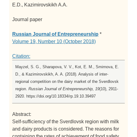
E.D., Kazimirovskikh A.A.
Journal paper
Russian Journal of Entrepreneurship
*
Volume 19, Number 10 (October 2018)
Citation:
Mayzel, S. G., Sharapova, V. V., Kot, E. M., Smirnova, E.
D., & Kazimirovskikh, A. A. (2018). Analysis of inter-
regional competition on the dairy market of the Sverdlovsk
region.
Russian Journal of Entrepreneurship, 19
(10), 2911-
2920. https://doi.org/10.18334/rp.19.10.39497
Abstract:
Self-sufficiency of the Sverdlovsk region with milk
and dairy products is considered. The reasons for
containing the rates of achievement of food safety