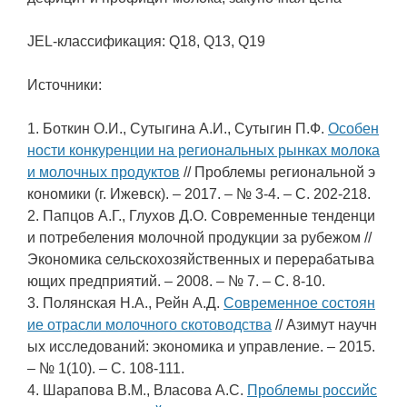
JEL-классификация: Q18, Q13, Q19
Источники:
1. Боткин О.И., Сутыгина А.И., Сутыгин П.Ф.
Особен
ности конкуренции на региональных рынках молока
и молочных продуктов
// Проблемы региональной э
кономики (г. Ижевск). – 2017. – № 3-4. – С. 202-218.
2. Папцов А.Г., Глухов Д.О. Современные тенденци
и потребеления молочной продукции за рубежом //
Экономика сельскохозяйственных и перерабатыва
ющих предприятий. – 2008. – № 7. – С. 8-10.
3. Полянская Н.А., Рейн А.Д.
Современное состоян
ие отрасли молочного скотоводства
// Азимут научн
ых исследований: экономика и управление. – 2015.
– № 1(10). – С. 108-111.
4. Шарапова В.М., Власова А.С.
Проблемы российс