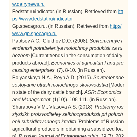
w.dairynews.ru
Fedstat.ru/indicator. (in Russian). Retrieved from
htt
ps://www.fedstat.ru/indicator
Gp.specagro.ru. (in Russian). Retrieved from
http://
www.gp.specagro.ru
Paptsov A.G., Glukhov D.O. (2008).
Sovremennye t
endentsii potrebeleniya molochnoy produktsii za ru
bezhom
[Current trends in the consumption of dairy
products abroad].
Economics of agricultural and pro
cessing enterprises
. (7). 8-10. (in Russian).
Polyanskaya N.A., Reyn A.D. (2015).
Sovremennoe
sostoyanie otrasli molochnogo skotovodstva
[Moder
n state of the dairy cattle branch].
ASR: Economics
and Management
. (1(10)). 108-111. (in Russian).
Sharapova V.M., Vlasova A.S. (2018).
Problemy ros
siyskikh proizvoditeley selkhozproduktsii pri poluch
enii subsidirovannogo kredita
[Problems of Russian
agricultural producers in obtaining a subsidized loa
n].
Russian Journal of Entrepreneurship
.
19
(7). 202