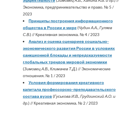
эффективности
(
Зимовец А.В., Ханина А.В. и др.
) //
Экономика, предпринимательство и право. № 5 /
2023
Принципы построения информационного
общества в России и мире
(
Чудин А.А., Гуляев
С.В.
) // Креативная экономика. № 4 / 2023
Анализ и оценка сценариев социально-
экономического развития России в условиях
санкционной блокады и непредсказуемости
глобальных трендов мировой экономики
(
Зимовец А.В., Климачев Т.Д.
) // Экономические
отношения. № 1 / 2023
Условия формирования креативного
капитала профессорско-преподавательского
состава вузов
(
Гуськова И.В., Грудзинский А.О. и
др.
) // Креативная экономика. № 2 / 2023