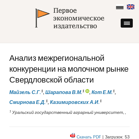
Skip
to
content
Анализ межрегиональной
конкуренции на молочном рынке
Свердловской области
1
1
1
Майзель С.Г.
,
Шарапова В.М.
,
Кот Е.М.
,
1
1
Смирнова Е.Д.
,
Казимировских А.И.
1
Уральский государственный аграрный университет, ,
| Загрузок: 53
Скачать PDF