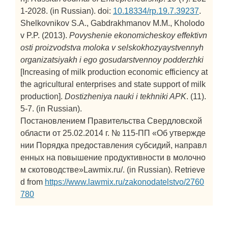
1-2028. (in Russian). doi:
10.18334/rp.19.7.39237
.
Shelkovnikov S.A., Gabdrakhmanov M.M., Kholodo
v P.P. (2013).
Povyshenie ekonomicheskoy effektivn
osti proizvodstva moloka v selskokhozyaystvennyh
organizatsiyakh i ego gosudarstvennoy podderzhki
[Increasing of milk production economic efficiency at
the agricultural enterprises and state support of milk
production].
Dostizheniya nauki i tekhniki APK
. (11).
5-7. (in Russian).
Постановлением Правительства Свердловской
области от 25.02.2014 г. № 115-ПП «Об утвержде
нии Порядка предоставления субсидий, направл
енных на повышение продуктивности в молочно
м скотоводстве»Lawmix.ru/. (in Russian). Retrieve
d from
https://www.lawmix.ru/zakonodatelstvo/2760
780