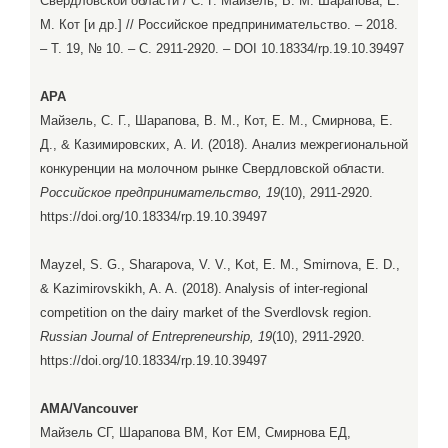
Свердловской области / С. Г. Майзель, В. М. Шарапова, Е.
М. Кот [и др.] // Российское предпринимательство. – 2018.
– Т. 19, № 10. – С. 2911-2920. – DOI 10.18334/rp.19.10.39497
APA
Майзель, С. Г., Шарапова, В. М., Кот, Е. М., Смирнова, Е.
Д., & Казимировских, А. И. (2018). Анализ межрегиональной
конкуренции на молочном рынке Свердловской области.
Российское предпринимательство, 19
(10), 2911-2920.
https://doi.org/10.18334/rp.19.10.39497
Mayzel, S. G., Sharapova, V. V., Kot, E. M., Smirnova, E. D.,
& Kazimirovskikh, A. A. (2018). Analysis of inter-regional
competition on the dairy market of the Sverdlovsk region.
Russian Journal of Entrepreneurship, 19
(10), 2911-2920.
https://doi.org/10.18334/rp.19.10.39497
AMA/Vancouver
Майзель СГ, Шарапова ВМ, Кот ЕМ, Смирнова ЕД,