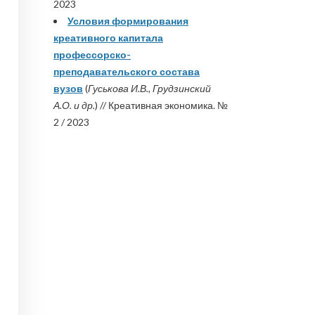
2023
Условия формирования
креативного капитала
профессорско-
преподавательского состава
вузов
(
Гуськова И.В., Грудзинский
А.О. и др.
) // Креативная экономика. №
2 / 2023