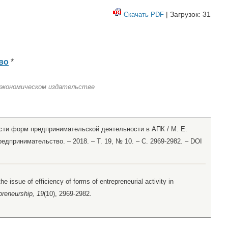
| Загрузок: 31
Скачать PDF
во
*
 экономическом издательстве
сти форм предпринимательской деятельности в АПК / М. Е.
редпринимательство. – 2018. – Т. 19, № 10. – С. 2969-2982. – DOI
he issue of efficiency of forms of entrepreneurial activity in
preneurship, 19
(10), 2969-2982.