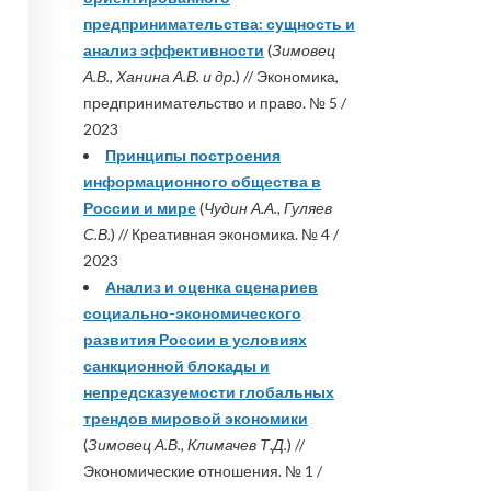
предпринимательства: сущность и
анализ эффективности
(
Зимовец
А.В., Ханина А.В. и др.
) // Экономика,
предпринимательство и право. № 5 /
2023
Принципы построения
информационного общества в
России и мире
(
Чудин А.А., Гуляев
С.В.
) // Креативная экономика. № 4 /
2023
Анализ и оценка сценариев
социально-экономического
развития России в условиях
санкционной блокады и
непредсказуемости глобальных
трендов мировой экономики
(
Зимовец А.В., Климачев Т.Д.
) //
Экономические отношения. № 1 /