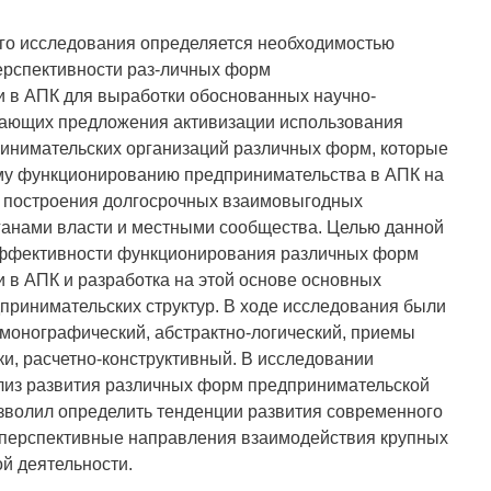
ого исследования определяется необходимостью
ерспективности раз-личных форм
и в АПК для выработки обоснованных научно-
чающих предложения активизации использования
инимательских организаций различных форм, которые
му функционированию предпринимательства в АПК на
и построения долгосрочных взаимовыгодных
ганами власти и местными сообщества. Целью данной
эффективности функционирования различных форм
 в АПК и разработка на этой основе основных
ринимательских структур. В ходе исследования были
монографический, абстрактно-логический, приемы
ки, расчетно-конструктивный. В исследовании
лиз развития различных форм предпринимательской
озволил определить тенденции развития современного
перспективные направления взаимодействия крупных
й деятельности.