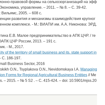
ционно-правовой формы на сельхозорганизаций на эфф
Экономика, управление. – 2011. – № 8. – С. 39-42.
 Вильямс, 2005. – 608 с.
енденции развития и механизмы взаимодействия крупног
енном комплексе. - М.: ВИАПИ им. А.А. Никонова: ЭРД,
ютина Е.В. Малое предпринимательство в АПК ЦЧР. / те
АПК ЦЧР России, 2013. – 191 с.
к. - М., 2017.
ity of the territory of small business and its. state support in
– С. 186-197.
mall Business Sector, 2016
itskikh O.N., Tsyplakova O.N., Nevidomskaya I.A.
Managing
tion Forms for Regional Agricultural Business Entities
// Me
s. – 2015. – № 5 S2 . – С. 415-424. – doi: 10.5901/mjss.20