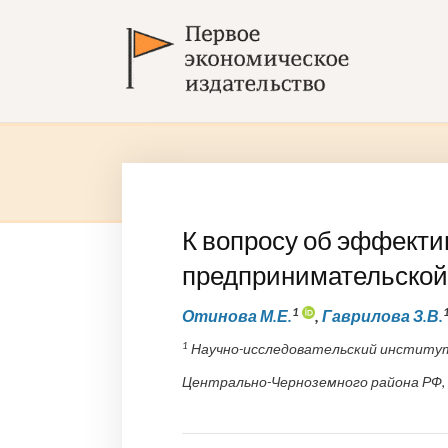
К вопросу об эффект
предпринимательской
1
Отинова М.Е.
,
Гаврилова З.В.
1
Научно-исследовательский институт
Центрально-Черноземного района РФ, 