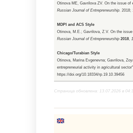
Otinova ME, Gavrilova ZV. On the issue of eff
Russian Journal of Entrepreneurship
. 2018;
MDPI and ACS Style
Otinova, M.E.; Gavrilova, Z.V. On the issue of
Russian Journal of Entrepreneurship
2018
,
Chicago/Turabian Style
Otinova, Marina Evgenevna; Gavrilova, Zoya
entrepreneurial activity in agricultural sector
https://doi.org/10.18334/rp.19.10.39456
Страница обновлена: 13.07.2026 в 04: