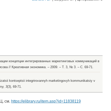
зации концепции интегрированных маркетинговых коммуникаций в
ова // Креативная экономика. – 2009. – Т. 3, № 3. – С. 69-71.
lizatsii kontseptsii integrirovannyh marketingovyh kommunikatsiy v
my, 3
(3), 69-71.
Ц, см.
https://elibrary.ru/item.asp?id=11838119