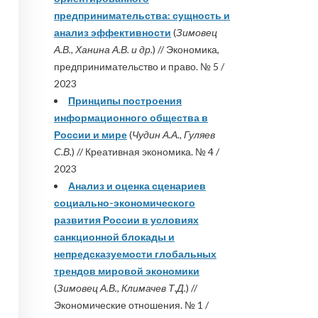
предпринимательства: сущность и
анализ эффективности
(
Зимовец
А.В., Ханина А.В. и др.
) // Экономика,
предпринимательство и право. № 5 /
2023
Принципы построения
информационного общества в
России и мире
(
Чудин А.А., Гуляев
С.В.
) // Креативная экономика. № 4 /
2023
Анализ и оценка сценариев
социально-экономического
развития России в условиях
санкционной блокады и
непредсказуемости глобальных
трендов мировой экономики
(
Зимовец А.В., Климачев Т.Д.
) //
Экономические отношения. № 1 /