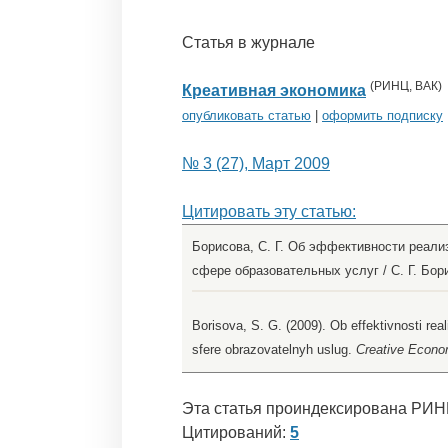
Статья в журнале
(
РИНЦ
,
ВАК
)
Креативная экономика
опубликовать статью
|
оформить подписку
№ 3 (27), Март 2009
Цитировать эту статью:
Борисова, С. Г. Об эффективности реали
сфере образовательных услуг / С. Г. Борис
Borisova, S. G. (2009). Ob effektivnosti rea
sfere obrazovatelnyh uslug.
Creative Econo
Эта статья проиндексирована РИН
Цитирований:
5