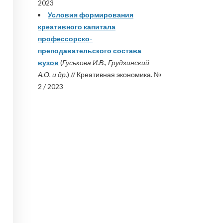
2023
Условия формирования
креативного капитала
профессорско-
преподавательского состава
вузов
(
Гуськова И.В., Грудзинский
А.О. и др.
) // Креативная экономика. №
2 / 2023