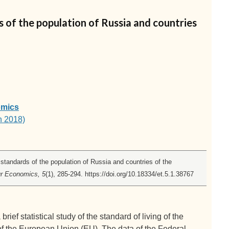
s of the population of Russia and countries
omics
h 2018)
 standards of the population of Russia and countries of the
ur Economics, 5
(1), 285-294. https://doi.org/10.18334/et.5.1.38767
brief statistical study of the standard of living of the
of the European Union (EU). The data of the Federal