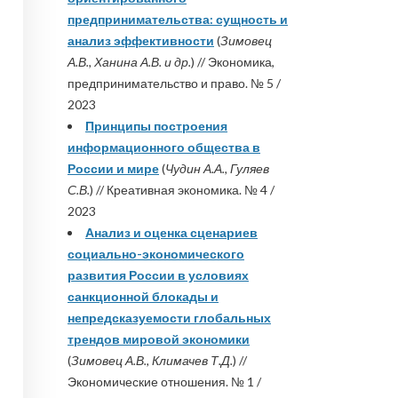
предпринимательства: сущность и
анализ эффективности
(
Зимовец
А.В., Ханина А.В. и др.
) // Экономика,
предпринимательство и право. № 5 /
2023
Принципы построения
информационного общества в
России и мире
(
Чудин А.А., Гуляев
С.В.
) // Креативная экономика. № 4 /
2023
Анализ и оценка сценариев
социально-экономического
развития России в условиях
санкционной блокады и
непредсказуемости глобальных
трендов мировой экономики
(
Зимовец А.В., Климачев Т.Д.
) //
Экономические отношения. № 1 /