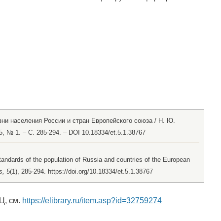
ни населения России и стран Европейского союза / Н. Ю.
5, № 1. – С. 285-294. – DOI 10.18334/et.5.1.38767
standards of the population of Russia and countries of the European
s, 5
(1), 285-294. https://doi.org/10.18334/et.5.1.38767
Ц, см.
https://elibrary.ru/item.asp?id=32759274