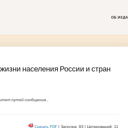
Skip
to
content
ОБ ИЗД
жизни населения России и стран
итет путей сообщения, ,
| Загрузок: 83 | Цитирований: 11
Скачать PDF