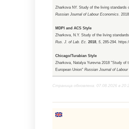
Zharkova NY. Study of the living standards 
Russian Journal of Labour Economics
. 2018
MDPI and ACS Style
Zharkova, N.Y. Study of the living standards
Rus. J. of Lab. Ec.
2018
,
5
, 285-294. https:
Chicago/Turabian Style
Zharkova, Natalya Yurevna 2018 "Study of th
European Union"
Russian Journal of Labou
Страница обновлена: 07.08.2026 в 20: