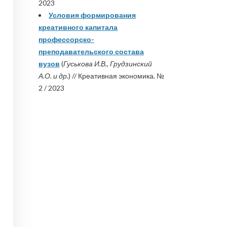
2023
Условия формирования
креативного капитала
профессорско-
преподавательского состава
вузов
(
Гуськова И.В., Грудзинский
А.О. и др.
) // Креативная экономика. №
2 / 2023