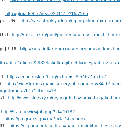
RL:
http://gtmarket.ru/news/2015/12/16/7285
.
рс]. URL:
http://kakdobratsyado.ru/rejting-stran-mira-po-uro
. URL:
http://russian7.ru/post/pochemu-v-rossii-muzhchin-m
урс]. URL:
http://kurs-dollar-euro.ru/srednegodovoj-kurs.htm
ttp://fb.ru/article/228323/skolko-gibnet-lyudey-v-dtp-v-rossii
RL:
https://echo.msk.ru/blog/echomsk/954674-echo/
.
RL:
http://www.forbes.ru/milliardery-photogallery/341095-bo
tinge-forbes-2017?photo=13
.
URL:
http://www.stevsky.ru/reytingi-forbs/samie-bogatie-liudi
:
http://5fan.ru/wievjob.php?id=70182
.
L:
https://programs.gov.ru/Portal/site/index
.
 URL:
https://nsportal.ru/ap/library/nauchno-tekhnicheskoe-tv