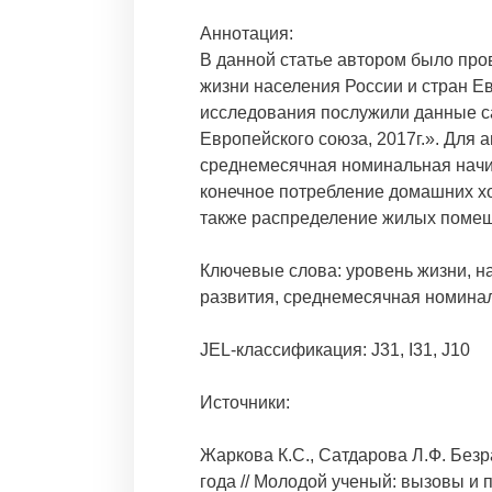
Аннотация:
В данной статье автором было про
жизни населения России и стран Е
исследования послужили данные са
Европейского союза, 2017г.». Для
среднемесячная номинальная начис
конечное потребление домашних хо
также распределение жилых помеще
Ключевые слова: уровень жизни, на
развития, среднемесячная номина
JEL-классификация: J31, I31, J10
Источники:
Жаркова К.С., Сатдарова Л.Ф. Без
года // Молодой ученый: вызовы и