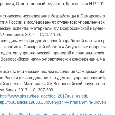
ренции, Ответственный редактор: Красовская Н.Р. 201
тистическое исследование безработицы в Самарской о
ития России в исследованиях студентов: управленческ
ческий аспекты: Материалы XV Всероссийской научно-
 Челябинск, 2017. – С. 152-154.
ализ динамики среднемесячной заработной платы и ср
в экономике Самарской области // Актуальные вопросы
тудентов: управленческий, правовой и социально-экон
 Всероссийской научно-практической конференции, Ча
.
мико-статистический анализ населения Самарской обл
ия России в исследованиях студентов: управленческий,
кий аспекты: Материалы XV Всероссийской научно-пра
лябинск, 2017. – С. 307-309.
http://www.gks.ru/free_doc/doc_2017/rus_es.pdf
.
ttp://fb.ru/article/198333/uroven-jizni-v-stranah-mira-uroven
 URL:
https://trand-store.ru/rating/uroven-zhizni-stranakh-mir