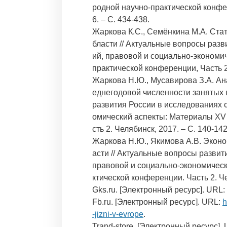
родной научно-практической конфе
6. – С. 434-438.
Жаркова К.С., Семёнкина М.А. Ста
бласти // Актуальные вопросы разв
ий, правовой и социально-экономи
практической конференции, Часть 2.
Жаркова Н.Ю., Мусавирова З.А. Ан
еднегодовой численности занятых 
развития России в исследованиях с
омический аспекты: Материалы XV
сть 2. Челябинск, 2017. – С. 140-142
Жаркова Н.Ю., Якимова А.В. Эконо
асти // Актуальные вопросы развит
правовой и социально-экономичес
ктической конференции. Часть 2. Че
Gks.ru. [Электронный ресурс]. URL:
Fb.ru. [Электронный ресурс]. URL:
h
-jizni-v-evrope
.
Trand-store. [Электронный ресурс].