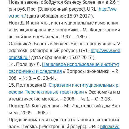
Новые законы обойдутся бизнесу более чем в 2,6 т
рлн руб. Rbc. [Электронный ресурс]. URL:
http://ww
w.rbc.ru/
( дата обращения: 15.07.2017 ).
Норт Д. Институты, институциональные изменения
и функционирование экономики. - М.: Фонд экономи
ческой книги «Начала», 1997. – 180 с.
Олейник А. Власть и бизнес: Бизнес прогнувшись. V
edomosti. [Электронный ресурс]. URL:
http://www.ved
omosti.ru
( дата обращения: 15.07.2017 ).
14. Полищук Л.
Нецелевое использование институт
ов: причины и следствия
// Вопросы экономики. – 2
008. – № 8. – С. 28-44.
15. Полтерович В.
Стратегии институциональных р
еформ Перспективные траектории
// Экономика и м
атематические методы. – 2006. – № 1. – С. 3-18.
Портер М. Конкуренция. - М.: Издательский дом Вил
ьямс, 2005. – 608 с.
Предприниматели надеются остановить «отчетный
вал». Izvestia. [Электронный ресурс]. URL:
http://izve