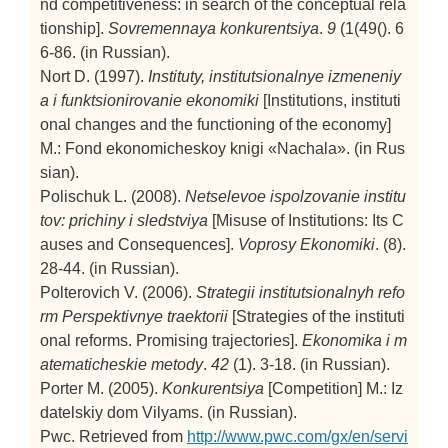
nd competitiveness: in search of the conceptual rela
tionship].
Sovremennaya konkurentsiya
.
9
(1(49(). 6
6-86. (in Russian).
Nort D. (1997).
Instituty, institutsionalnye izmeneniy
a i funktsionirovanie ekonomiki
[Institutions, instituti
onal changes and the functioning of the economy]
M.: Fond ekonomicheskoy knigi «Nachala». (in Rus
sian).
Polischuk L. (2008).
Netselevoe ispolzovanie institu
tov: prichiny i sledstviya
[Misuse of Institutions: Its C
auses and Consequences].
Voprosy Ekonomiki
. (8).
28-44. (in Russian).
Polterovich V. (2006).
Strategii institutsionalnyh refo
rm Perspektivnye traektorii
[Strategies of the instituti
onal reforms. Promising trajectories].
Ekonomika i m
atematicheskie metody
.
42
(1). 3-18. (in Russian).
Porter M. (2005).
Konkurentsiya
[Competition]
M.: Iz
datelskiy dom Vilyams. (in Russian).
Pwc. Retrieved from
http://www.pwc.com/gx/en/servi