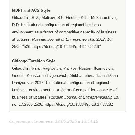
MDPI and ACS Style
Gibadullin, R.V.; Malikov, R.I.; Grishin, K.E.; Mukhametova,
D.D. Institutional configuration of regional business
environment as a factor of competitive capacity of business
structures.
Russian Journal of Entrepreneurship
2017
,
18
,
2505-2526. https://doi.org/10.18334/rp.18.17.38282
Chicago/Turabian Style
Gibadullin, Rafail Vagitovich; Malikov, Rustam Ilkamovich;
Grishin, Konstantin Evgenevich; Mukhametova, Diana Diana
Daniyarovna 2017 "Institutional configuration of regional
business environment as a factor of competitive capacity of
business structures"
Russian Journal of Entrepreneurship
18,
no. 17:2505-2526. https://doi.org/10.18334/rp.18.17.38282
Страница обновлена: 12.06.2026 в 13:54:15