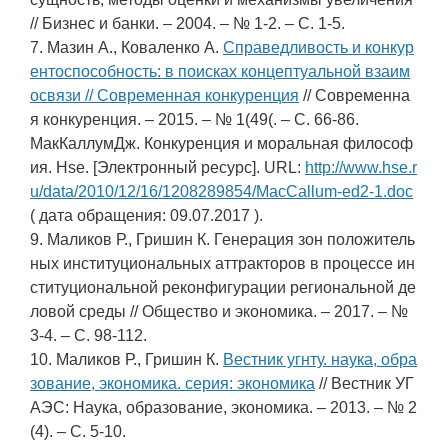
// Бизнес и банки. – 2004. – № 1-2. – С. 1-5.
7. Мазин А., Коваленко А.
Справедливость и конкур
ентоспособность: в поисках концептуальной взаим
освязи // Современная конкуренция
// Современна
я конкуренция. – 2015. – № 1(49(. – С. 66-86.
МакКаллумДж. Конкуренция и моральная философ
ия. Hse. [Электронный ресурс]. URL:
http://www.hse.r
u/data/2010/12/16/1208289854/MacCallum-ed2-1.doc
( дата обращения: 09.07.2017 ).
9. Маликов Р., Гришин К. Генерация зон положитель
ных институциональных аттракторов в процессе ин
ституциональной реконфигурации региональной де
ловой среды // Общество и экономика. – 2017. – №
3-4. – С. 98-112.
10. Маликов Р., Гришин К.
Вестник угнту. наука, обра
зование, экономика. серия: экономика
// Вестник УГ
АЭС: Наука, образование, экономика. – 2013. – № 2
(4). – С. 5-10.