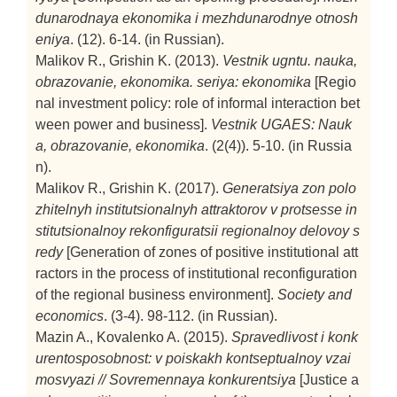
dunarodnaya ekonomika i mezhdunarodnye otnosh
eniya
. (12). 6-14. (in Russian).
Malikov R., Grishin K. (2013).
Vestnik ugntu. nauka,
obrazovanie, ekonomika. seriya: ekonomika
[Regio
nal investment policy: role of informal interaction bet
ween power and business].
Vestnik UGAES: Nauk
a, obrazovanie, ekonomika
. (2(4)). 5-10. (in Russia
n).
Malikov R., Grishin K. (2017).
Generatsiya zon polo
zhitelnyh institutsionalnyh attraktorov v protsesse in
stitutsionalnoy rekonfiguratsii regionalnoy delovoy s
redy
[Generation of zones of positive institutional att
ractors in the process of institutional reconfiguration
of the regional business environment].
Society and
economics
. (3-4). 98-112. (in Russian).
Mazin A., Kovalenko A. (2015).
Spravedlivost i konk
urentosposobnost: v poiskakh kontseptualnoy vzai
mosvyazi // Sovremennaya konkurentsiya
[Justice a