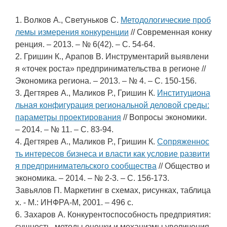
1. Волков А., Светуньков С.
Методологические проб
лемы измерения конкуренции
// Современная конку
ренция. – 2013. – № 6(42). – С. 54-64.
2. Гришин К., Арапов В. Инструментарий выявлени
я «точек роста» предпринимательства в регионе //
Экономика региона. – 2013. – № 4. – С. 150-156.
3. Дегтярев А., Маликов Р., Гришин К.
Институциона
льная конфигурация региональной деловой среды:
параметры проектирования
// Вопросы экономики.
– 2014. – № 11. – С. 83-94.
4. Дегтярев А., Маликов Р., Гришин К.
Сопряженнос
ть интересов бизнеса и власти как условие развити
я предпринимательского сообщества
// Общество и
экономика. – 2014. – № 2-3. – С. 156-173.
Завьялов П. Маркетинг в схемах, рисунках, таблица
х. - М.: ИНФРА-М, 2001. – 496 с.
6. Захаров А. Конкурентоспособность предприятия:
сущность, методы оценки и механизмы увеличения