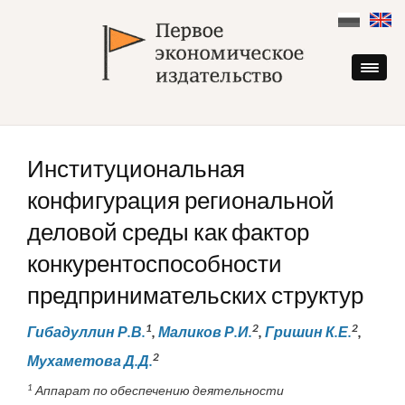
Skip
to
content
Институциональная
конфигурация региональной
деловой среды как фактор
конкурентоспособности
предпринимательских структур
1
2
2
Гибадуллин Р.В.
,
Маликов Р.И.
,
Гришин К.Е.
,
2
Мухаметова Д.Д.
1
Аппарат по обеспечению деятельности