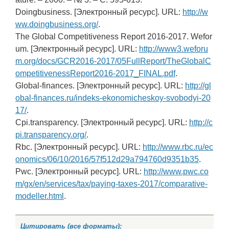
Doingbusiness. [Электронный ресурс]. URL:
http://w
ww.doingbusiness.org/
.
The Global Competitiveness Report 2016-2017. Wefor
um. [Электронный ресурс]. URL:
http://www3.weforu
m.org/docs/GCR2016-2017/05FullReport/TheGlobalC
ompetitivenessReport2016-2017_FINAL.pdf
.
Global-finances. [Электронный ресурс]. URL:
http://gl
obal-finances.ru/indeks-ekonomicheskoy-svobodyi-20
17/
.
Cpi.transparency. [Электронный ресурс]. URL:
http://c
pi.transparency.org/
.
Rbc. [Электронный ресурс]. URL:
http://www.rbc.ru/ec
onomics/06/10/2016/57f512d29a794760d9351b35
.
Pwc. [Электронный ресурс]. URL:
http://www.pwc.co
m/gx/en/services/tax/paying-taxes-2017/comparative-
modeller.html
.
Цитировать (все форматы):