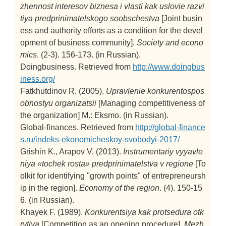
zhennost interesov biznesa i vlasti kak uslovie razvi
tiya predprinimatelskogo soobschestva
[Joint busin
ess and authority efforts as a condition for the devel
opment of business community].
Society and econo
mics
. (2-3). 156-173. (in Russian).
Doingbusiness. Retrieved from
http://www.doingbus
iness.org/
Fatkhutdinov R. (2005).
Upravlenie konkurentospos
obnostyu organizatsii
[Managing competitiveness of
the organization]
M.: Eksmo. (in Russian).
Global-finances. Retrieved from
http://global-finance
s.ru/indeks-ekonomicheskoy-svobodyi-2017/
Grishin K., Arapov V. (2013).
Instrumentariy vyyavle
niya «tochek rosta» predprinimatelstva v regione
[To
olkit for identifying "growth points" of entrepreneursh
ip in the region].
Economy of the region
. (4). 150-15
6. (in Russian).
Khayek F. (1989).
Konkurentsiya kak protsedura otk
rytiya
[Competition as an opening procedure].
Mezh