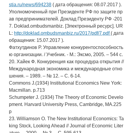
stia.ru/news/694238
( дата обращения: 08.07.2017 ).
Уполномоченный при Президенте РФ по защите пр
ав предпринимателей. Доклад Президенту РФ -201
7. Doklad.ombudsmanbiz. [Электронный ресурс]. UR
L:
http://doklad.ombudsmanbiz.ru/2017/pdf/7.pdf
( дата
обращения: 15.07.2017 ).
Фатхутдинов Р. Управление конкурентоспособность
ю организации. / Учебник. - М.: Эксмо, 2005. – 544 с.
20. Хайек Ф. Конкуренция как процедура открытия //
Международная экономика и международные отно
шения. – 1989. – № 12. – С. 6-14.
Commons J.(1934) Institutional Economics New York:
Macmillan. p.713
Schumpeter J. (1934) The Theory of Economic Develo
pment. Harvard University Press, Cambridge, MA.225
р
23. Williamson O. The New Institutional Economics: Ta
king Stock, Looking Ahead // Journal of Economic Liter
ature. – 2000. – № 3. – С. 595-613.