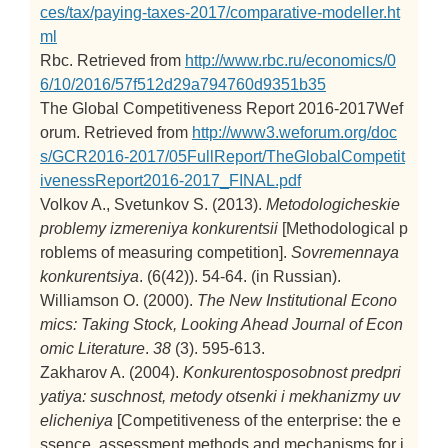
ces/tax/paying-taxes-2017/comparative-modeller.ht
ml
Rbc. Retrieved from
http://www.rbc.ru/economics/0
6/10/2016/57f512d29a794760d9351b35
The Global Competitiveness Report 2016-2017Wef
orum. Retrieved from
http://www3.weforum.org/doc
s/GCR2016-2017/05FullReport/TheGlobalCompetit
ivenessReport2016-2017_FINAL.pdf
Volkov A., Svetunkov S. (2013).
Metodologicheskie
problemy izmereniya konkurentsii
[Methodological p
roblems of measuring competition].
Sovremennaya
konkurentsiya
. (6(42)). 54-64. (in Russian).
Williamson O. (2000).
The New Institutional Econo
mics: Taking Stock, Looking Ahead
Journal of Econ
omic Literature
.
38
(3). 595-613.
Zakharov A. (2004).
Konkurentosposobnost predpri
yatiya: suschnost, metody otsenki i mekhanizmy uv
elicheniya
[Competitiveness of the enterprise: the e
ssence, assessment methods and mechanisms for i