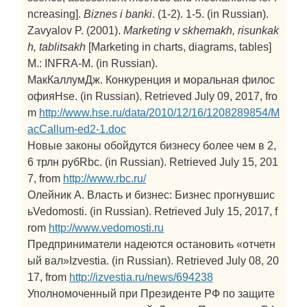
ncreasing].
Biznes i banki
. (1-2). 1-5. (in Russian).
Zavyalov P. (2001).
Marketing v skhemakh, risunkak
h, tablitsakh
[Marketing in charts, diagrams, tables]
M.: INFRA-M. (in Russian).
МакКаллумДж. Конкуренция и моральная филос
офияHse. (in Russian). Retrieved July 09, 2017, fro
m
http://www.hse.ru/data/2010/12/16/1208289854/M
acCallum-ed2-1.doc
Новые законы обойдутся бизнесу более чем в 2,
6 трлн рубRbc. (in Russian). Retrieved July 15, 201
7, from
http://www.rbc.ru/
Олейник А. Власть и бизнес: Бизнес прогнувшис
ьVedomosti. (in Russian). Retrieved July 15, 2017, f
rom
http://www.vedomosti.ru
Предприниматели надеются остановить «отчетн
ый вал»Izvestia. (in Russian). Retrieved July 08, 20
17, from
http://izvestia.ru/news/694238
Уполномоченный при Президенте РФ по защите