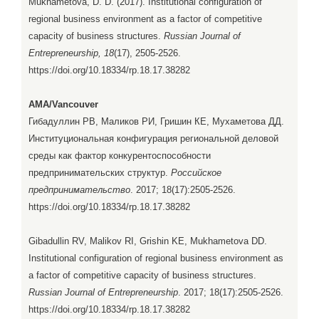
Mukhametova, D. D. (2017). Institutional configuration of
regional business environment as a factor of competitive
capacity of business structures.
Russian Journal of
Entrepreneurship, 18
(17), 2505-2526.
https://doi.org/10.18334/rp.18.17.38282
AMA/Vancouver
Гибадуллин РВ, Маликов РИ, Гришин КЕ, Мухаметова ДД.
Институциональная конфигурация региональной деловой
среды как фактор конкурентоспособности
предпринимательских структур.
Российское
предпринимательство
. 2017; 18(17):2505-2526.
https://doi.org/10.18334/rp.18.17.38282
Gibadullin RV, Malikov RI, Grishin KE, Mukhametova DD.
Institutional configuration of regional business environment as
a factor of competitive capacity of business structures.
Russian Journal of Entrepreneurship
. 2017; 18(17):2505-2526.
https://doi.org/10.18334/rp.18.17.38282