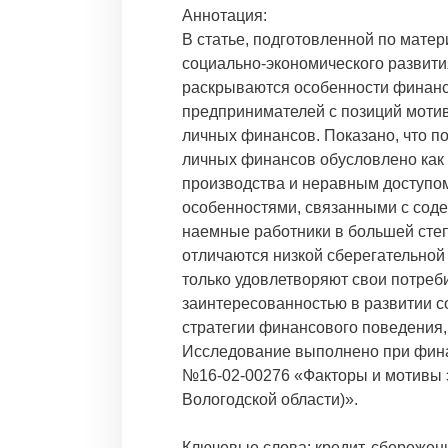
Аннотация:
В статье, подготовленной по мате
социально-экономического развития
раскрываются особенности финанс
предпринимателей с позиций мотив
личных финансов. Показано, что п
личных финансов обусловлено как
производства и неравным доступом
особенностями, связанными с соде
наемные работники в большей сте
отличаются низкой сберегательной
только удовлетворяют свои потреби
заинтересованностью в развитии 
стратегии финансового поведения,
Исследование выполнено при фина
№16-02-00276 «Факторы и мотивы 
Вологодской области)».
Ключевые слова: кредит, сбережен