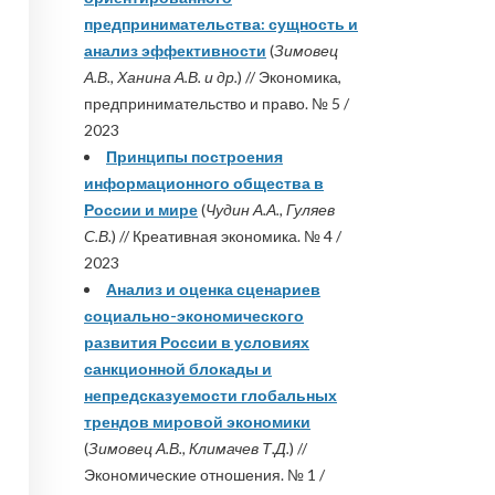
предпринимательства: сущность и
анализ эффективности
(
Зимовец
А.В., Ханина А.В. и др.
) // Экономика,
предпринимательство и право. № 5 /
2023
Принципы построения
информационного общества в
России и мире
(
Чудин А.А., Гуляев
С.В.
) // Креативная экономика. № 4 /
2023
Анализ и оценка сценариев
социально-экономического
развития России в условиях
санкционной блокады и
непредсказуемости глобальных
трендов мировой экономики
(
Зимовец А.В., Климачев Т.Д.
) //
Экономические отношения. № 1 /