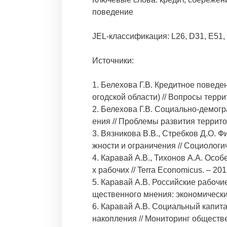
поведение
JEL-классификация: L26, D31, E51,
Источники:
1. Белехова Г.В. Кредитное повед
огодской области) // Вопросы террит
2. Белехова Г.В. Социально-демог
ения // Проблемы развития территор
3. Вязникова В.В., Стребков Д.О.
жности и ограничения // Социологич
4. Каравай А.В., Тихонов А.А. Осо
х рабочих // Terra Economicus. – 2015
5. Каравай А.В. Российские рабочи
щественного мнения: экономические
6. Каравай А.В. Социальный капита
накопления // Мониторинг обществ