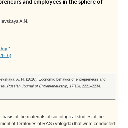
reneurs and employees in the sphere of
dievskaya A.N.
ship
*
2016)
ievskaya, A. N. (2016). Economic behavior of entrepreneurs and
nces.
Russian Journal of Entrepreneurship, 17
(18), 2221–2234.
basis of the materials of sociological studies of the
ment of Territories of RAS (Vologda) that were conducted