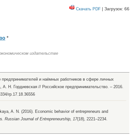
| Загрузок: 66
Скачать PDF
во
*
 экономическом издательстве
ие предпринимателей и наёмных работников в сфере личных
а, А. Н. Гордиевская // Российское предпринимательство. – 2016.
8334/rp.17.18.36556
skaya, A. N. (2016). Economic behavior of entrepreneurs and
es.
Russian Journal of Entrepreneurship, 17
(18), 2221–2234.