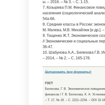
ы. – 2016. – № 3. – С. 1-15.
7. Козырева П.М. Финансовое пове
населения (социологический анализ)
54a-66.
8. Средние классы в России: эконо
М. Малева, М.В. Михайлюк [и др.]. –
9. Тощенко Ж.Т. Экономическое соз
// Экономические и социальные пере
36-47.
10. Шабунова А.А., Белехова Г.В. 
– 2014. – № 2. – С. 165-178.
Цитировать (все форматы):
ГОСТ
Белехова, Г. В. Экономическое поведен
финансов / Г. В. Белехова, К. А. Устинов
– Т. 17, № 18. – С. 2221–2234. – DOI 10.1