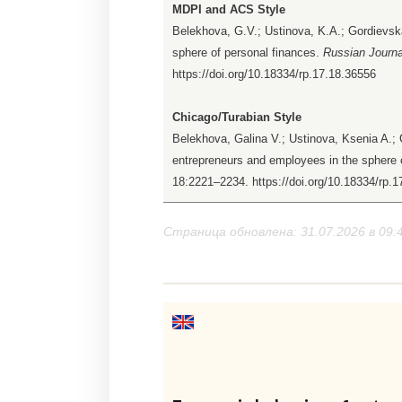
MDPI and ACS Style
Belekhova, G.V.; Ustinova, K.A.; Gordievsk
sphere of personal finances.
Russian Journa
https://doi.org/10.18334/rp.17.18.36556
Chicago/Turabian Style
Belekhova, Galina V.; Ustinova, Ksenia A.;
entrepreneurs and employees in the sphere 
18:2221–2234. https://doi.org/10.18334/rp.
Страница обновлена: 31.07.2026 в 09: