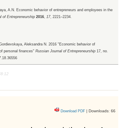
aya, A.N. Economic behavior of entrepreneurs and employees in the
l of Entrepreneurship
2016
,
17
, 2221–2234.
 Gordievskaya, Aleksandra N. 2016 "Economic behavior of
of personal finances"
Russian Journal of Entrepreneurship
17, no.
17.18.36556
48:12
| Downloads: 66
Download PDF