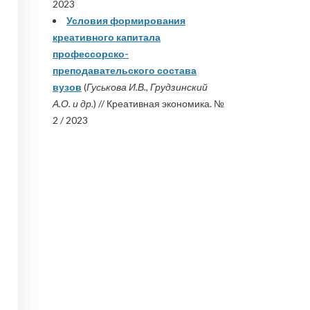
2023
Условия формирования
креативного капитала
профессорско-
преподавательского состава
вузов
(
Гуськова И.В., Грудзинский
А.О. и др.
) // Креативная экономика. №
2 / 2023