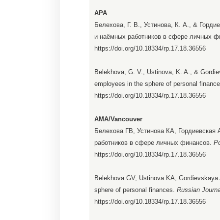
APA
Белехова, Г. В., Устинова, К. А., & Горд
и наёмных работников в сфере личных ф
https://doi.org/10.18334/rp.17.18.36556
Belekhova, G. V., Ustinova, K. A., & Gordi
employees in the sphere of personal financ
https://doi.org/10.18334/rp.17.18.36556
AMA/Vancouver
Белехова ГВ, Устинова КА, Гордиевская
работников в сфере личных финансов.
Р
https://doi.org/10.18334/rp.17.18.36556
Belekhova GV, Ustinova KA, Gordievskaya A
sphere of personal finances.
Russian Journa
https://doi.org/10.18334/rp.17.18.36556