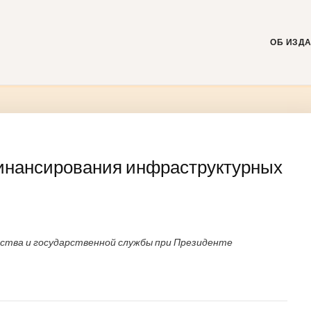
Skip
to
content
ОБ ИЗД
инансирования инфраструктурных
йства и государственной службы при Президенте