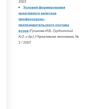
2023
Условия формирования
креативного капитала
профессорско-
преподавательского состава
вузов
(
Гуськова И.В., Грудзинский
А.О. и др.
) // Креативная экономика. №
2 / 2023