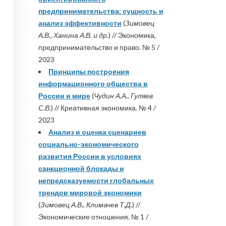
предпринимательства: сущность и
анализ эффективности
(
Зимовец
А.В., Ханина А.В. и др.
) // Экономика,
предпринимательство и право. № 5 /
2023
Принципы построения
информационного общества в
России и мире
(
Чудин А.А., Гуляев
С.В.
) // Креативная экономика. № 4 /
2023
Анализ и оценка сценариев
социально-экономического
развития России в условиях
санкционной блокады и
непредсказуемости глобальных
трендов мировой экономики
(
Зимовец А.В., Климачев Т.Д.
) //
Экономические отношения. № 1 /