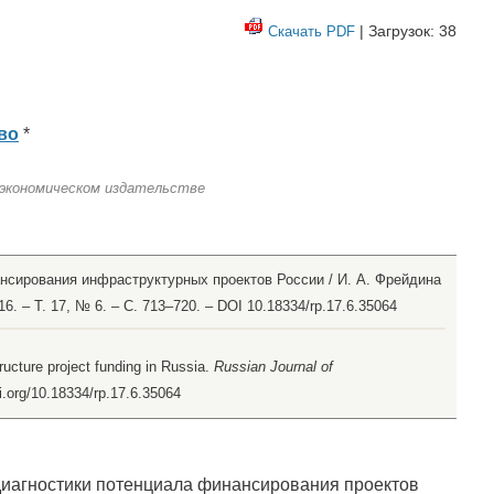
| Загрузок: 38
Скачать PDF
во
*
 экономическом издательстве
нсирования инфраструктурных проектов России / И. А. Фрейдина
. – Т. 17, № 6. – С. 713–720. – DOI 10.18334/rp.17.6.35064
tructure project funding in Russia.
Russian Journal of
oi.org/10.18334/rp.17.6.35064
диагностики потенциала финансирования проектов