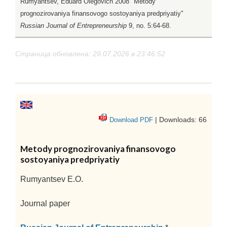
Rumyantsev, Eduard Olegovich 2008 "Metody
prognozirovaniya finansovogo sostoyaniya predpriyatiy"
Russian Journal of Entrepreneurship
9, no. 5:64-68.
Страница обновлена: 29.07.2026 в 23:46:52
| Downloads: 66
Download PDF
Metody prognozirovaniya finansovogo
sostoyaniya predpriyatiy
Rumyantsev E.O.
Journal paper