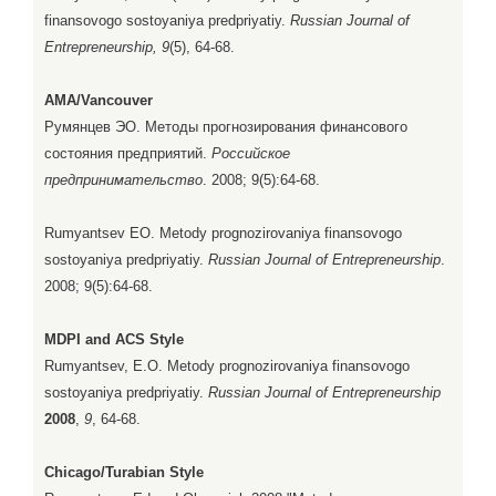
finansovogo sostoyaniya predpriyatiy.
Russian Journal of
Entrepreneurship, 9
(5), 64-68.
AMA/Vancouver
Румянцев ЭО. Методы прогнозирования финансового
состояния предприятий.
Российское
предпринимательство
. 2008; 9(5):64-68.
Rumyantsev EO. Metody prognozirovaniya finansovogo
sostoyaniya predpriyatiy.
Russian Journal of Entrepreneurship
.
2008; 9(5):64-68.
MDPI and ACS Style
Rumyantsev, E.O. Metody prognozirovaniya finansovogo
sostoyaniya predpriyatiy.
Russian Journal of Entrepreneurship
2008
,
9
, 64-68.
Chicago/Turabian Style