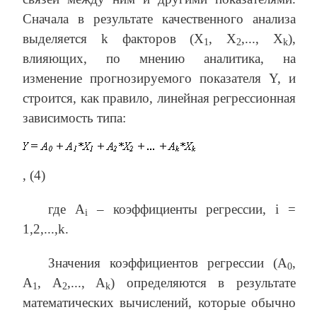
Сначала в результате качественного анализа
выделяется k факторов (X
, X
,..., X
),
1
2
k
влияющих, по мнению аналитика, на
изменение прогнозируемого показателя Y, и
строится, как правило, линейная регрессионная
зависимость типа:
, (4)
где A
– коэффициенты регрессии, i =
i
1,2,...,k.
Значения коэффициентов регрессии (A
,
0
A
, A
,..., A
) определяются в результате
1
2
k
математических вычислений, которые обычно