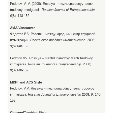
Fedotov, V. V. (2008). Rossiya – mezhdunarodnyy tsentr
trudovoy immigratsii.
Russian Journal of Entrepreneurship,
9
(8), 148-152.
AMA/Vancouver
Федотов ВВ. Россия – международный центр трудовой
иммиграции.
Российское предпринимательство
. 2008;
9(8):148-152.
Fedotov VV. Rossiya – mezhdunarodnyy tsentr trudovoy
immigratsii.
Russian Journal of Entrepreneurship
. 2008;
9(8):148-152.
MDPI and ACS Style
Fedotov, V.V. Rossiya – mezhdunarodnyy tsentr trudovoy
immigratsii.
Russian Journal of Entrepreneurship
2008
,
9
, 148-
152.
Chicago/Turabian Style