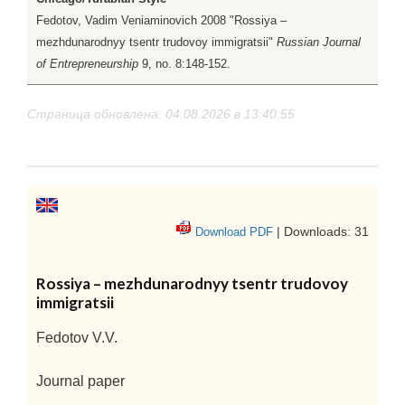
Fedotov, Vadim Veniaminovich 2008 "Rossiya –
mezhdunarodnyy tsentr trudovoy immigratsii"
Russian Journal
of Entrepreneurship
9, no. 8:148-152.
Страница обновлена: 04.08.2026 в 13:40:55
| Downloads: 31
Download PDF
Rossiya – mezhdunarodnyy tsentr trudovoy
immigratsii
Fedotov V.V.
Journal paper