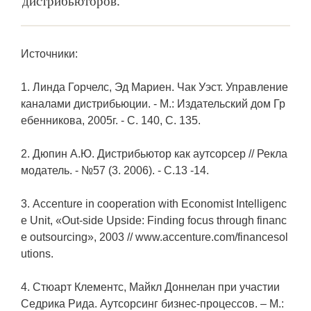
дистрибьюторов.
Источники:
1. Линда Горчелс, Эд Мариен. Чак Уэст. Управление
каналами дистрибьюции. - М.: Издательский дом Гр
ебенникова, 2005г. - C. 140, С. 135.
2. Дюпин А.Ю. Дистрибьютор как аутсорсер // Рекла
модатель. - №57 (3. 2006). - С.13 -14.
3. Accenture in cooperation with Economist Intelligenc
e Unit, «Out-side Upside: Finding focus through financ
e outsourcing», 2003 // www.accenture.com/financesol
utions.
4. Стюарт Клементс, Майкл Доннелан при участии
Седрика Рида. Аутсорсинг бизнес-процессов. – М.: