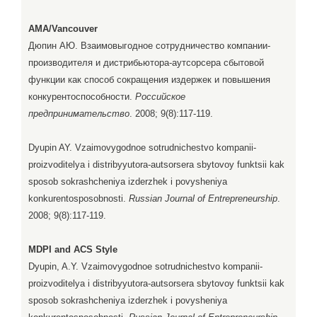
AMA/Vancouver
Дюпин АЮ. Взаимовыгодное сотрудничество компании-
производителя и дистрибьютора-аутсорсера сбытовой
функции как способ сокращения издержек и повышения
конкурентоспособности.
Российское
предпринимательство
. 2008; 9(8):117-119.
Dyupin AY. Vzaimovygodnoe sotrudnichestvo kompanii-
proizvoditelya i distribyyutora-autsorsera sbytovoy funktsii kak
sposob sokrashcheniya izderzhek i povysheniya
konkurentosposobnosti.
Russian Journal of Entrepreneurship
.
2008; 9(8):117-119.
MDPI and ACS Style
Dyupin, A.Y. Vzaimovygodnoe sotrudnichestvo kompanii-
proizvoditelya i distribyyutora-autsorsera sbytovoy funktsii kak
sposob sokrashcheniya izderzhek i povysheniya