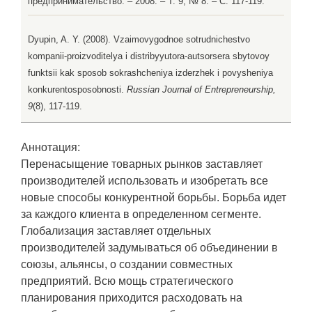
предпринимательство. – 2008. – Т. 9, № 8. – С. 117-119.
Dyupin, A. Y. (2008). Vzaimovygodnoe sotrudnichestvo
kompanii-proizvoditelya i distribyyutora-autsorsera sbytovoy
funktsii kak sposob sokrashcheniya izderzhek i povysheniya
konkurentosposobnosti.
Russian Journal of Entrepreneurship,
9
(8), 117-119.
Аннотация:
Перенасыщение товарных рынков заставляет
производителей использовать и изобретать все
новые способы конкурентной борьбы. Борьба идет
за каждого клиента в определенном сегменте.
Глобализация заставляет отдельных
производителей задумываться об объединении в
союзы, альянсы, о создании совместных
предприятий. Всю мощь стратегического
планирования приходится расходовать на