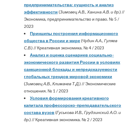
предпринимательства: сущность и анализ
эффективности
(
Зимовец А.В., Ханина А.В. и др.
) //
Экономика, предпринимательство и право. № 5 /
2023
Принципы построения информационного
общества в России и мире
(
Чудин А.А., Гуляев
С.В.
) // Креативная экономика. № 4 / 2023
Анализ и оценка сценариев социально-
экономического развития России в условиях
санкционной блокады и непредсказуемости
глобальных трендов мировой экономики
(
Зимовец А.В., Климачев Т.Д.
) // Экономические
отношения. № 1 / 2023
Условия формирования креативного
капитала профессорско-преподавательского
состава вузов
(
Гуськова И.В., Грудзинский А.О. и
др.
) // Креативная экономика. № 2 / 2023