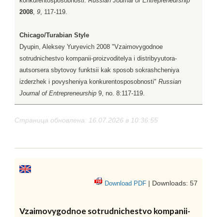
konkurentosposobnosti.
Russian Journal of Entrepreneurship
2008
,
9
, 117-119.
Chicago/Turabian Style
Dyupin, Aleksey Yuryevich 2008 "Vzaimovygodnoe
sotrudnichestvo kompanii-proizvoditelya i distribyyutora-
autsorsera sbytovoy funktsii kak sposob sokrashcheniya
izderzhek i povysheniya konkurentosposobnosti"
Russian
Journal of Entrepreneurship
9, no. 8:117-119.
Страница обновлена: 16.07.2026 в 10:36:55
| Downloads: 57
Download PDF
Vzaimovygodnoe sotrudnichestvo kompanii-