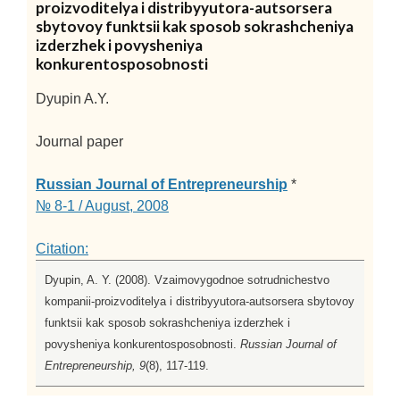
proizvoditelya i distribyyutora-autsorsera
sbytovoy funktsii kak sposob sokrashcheniya
izderzhek i povysheniya
konkurentosposobnosti
Dyupin A.Y.
Journal paper
Russian Journal of Entrepreneurship
*
№ 8-1 / August, 2008
Citation:
Dyupin, A. Y. (2008). Vzaimovygodnoe sotrudnichestvo
kompanii-proizvoditelya i distribyyutora-autsorsera sbytovoy
funktsii kak sposob sokrashcheniya izderzhek i
povysheniya konkurentosposobnosti.
Russian Journal of
Entrepreneurship, 9
(8), 117-119.