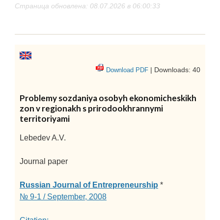
Страница обновлена: 08.07.2026 в 06:00:33
| Downloads: 40
Download PDF
Problemy sozdaniya osobyh ekonomicheskikh
zon v regionakh s prirodookhrannymi
territoriyami
Lebedev A.V.
Journal paper
Russian Journal of Entrepreneurship
*
№ 9-1 / September, 2008