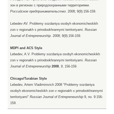
зон в регионах с природоохранными территориями.
Российское предпринимательство
. 2008; 9(9):156-159.
Lebedev AV. Problemy sozdaniya osobyh ekonomicheskikh
zon v regionakh s prirodookhrannymi territoriyami.
Russian
Journal of Entrepreneurship
. 2008; 9(9):156-159.
MDPI and ACS Style
Lebedev, A.V. Problemy sozdaniya osobyh ekonomicheskikh
zon v regionakh s prirodookhrannymi territoriyami.
Russian
Journal of Entrepreneurship
2008
,
9
, 156-159.
Chicago/Turabian Style
Lebedev, Artem Vladimirovich 2008 "Problemy sozdaniya
osobyh ekonomicheskikh zon v regionakh s prirodookhrannymi
territoriyami"
Russian Journal of Entrepreneurship
9, no. 9:156-
159.