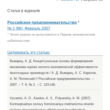
Статья в журнале
Российское предпринимательство
*
№ 2 (86), Февраль 2007
* Этот журнал не выпускается в Первом экономическом
издательстве
Цитировать эту статью:
Выварец, А. Д. Концептуальные основы формирования
механизма оценки эколого-экономической эффективности
безотходных производств / А. Д. Выварец, А. С. Карелов,
А. М. Полянский // Российское предпринимательство. –
2007. – Т. 8, № 2. – С. 143-146.
Vyvarets, A. D., Karelov, A. S., Polyanskiy, A. M. (2007).
Kontseptualnye osnovy formirovaniya mekhanizma otsenki
ekologo-ekonomicheskoy effektivnosti bezotkhodnyh