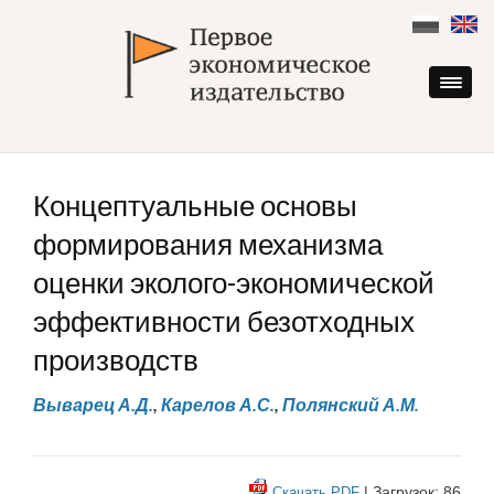
Skip
to
content
Концептуальные основы
формирования механизма
оценки эколого-экономической
эффективности безотходных
производств
Выварец А.Д.
,
Карелов А.С.
,
Полянский А.М.
| Загрузок: 86
Скачать PDF