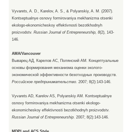
Vyvarets, A. D., Karelov, A. S., & Polyanskiy, A. M. (2007).
Kontseptualnye osnovy formirovaniya mekhanizma otsenki
ekologo-ekonomicheskoy effektivnosti bezotkhodnyh
proizvodstv.
Russian Journal of Entrepreneurship, 8
(2), 143-
146.
AMA/Vancouver
Выварец АД, Карелов АС, Полянский АМ. Концептуальные
основы формирования механизма оценки эколого-
экономической эффективности безотходных производств.
Российское предпринимательство
. 2007; 8(2):143-146.
Vyvarets AD, Karelov AS, Polyanskiy AM. Kontseptualnye
osnovy formirovaniya mekhanizma otsenki ekologo-
ekonomicheskoy effektivnosti bezotkhodnyh proizvodstv.
Russian Journal of Entrepreneurship
. 2007; 8(2):143-146.
MDPI and ACS Style