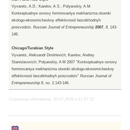
Vyvarets, A.D.; Karelov, A.S.; Polyanskiy, A.M.
Kontseptualnye osnovy formirovaniya mekhanizma otsenki
ekologo-ekonomicheskoy effektivnosti bezotkhodnyh
proizvodstv.
Russian Journal of Entrepreneurship
2007
,
8
, 143-
146.
Chicago/Turabian Style
Vyvarets, Aleksandr Dmitrievich; Karelov, Andrey
Stanislavovich; Polyanskiy, A M 2007 "Kontseptualnye osnovy
formirovaniya mekhanizma otsenki ekologo-ekonomicheskoy
effektivnosti bezotkhodnyh proizvodstv"
Russian Journal of
Entrepreneurship
8, no. 2:143-146.
Страница обновлена: 30.07.2026 в 11:57:12