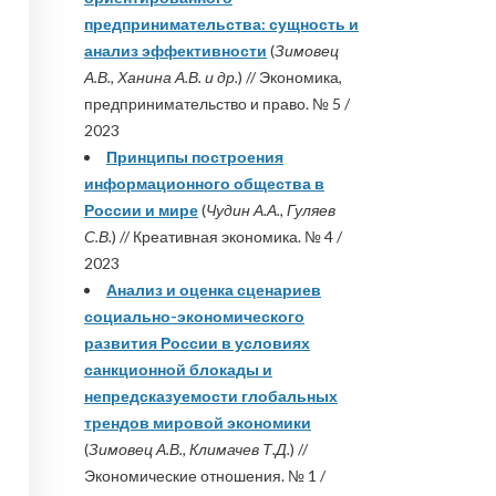
предпринимательства: сущность и
анализ эффективности
(
Зимовец
А.В., Ханина А.В. и др.
) // Экономика,
предпринимательство и право. № 5 /
2023
Принципы построения
информационного общества в
России и мире
(
Чудин А.А., Гуляев
С.В.
) // Креативная экономика. № 4 /
2023
Анализ и оценка сценариев
социально-экономического
развития России в условиях
санкционной блокады и
непредсказуемости глобальных
трендов мировой экономики
(
Зимовец А.В., Климачев Т.Д.
) //
Экономические отношения. № 1 /