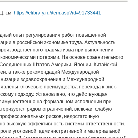
Ц, см.
https://elibrary.ru/item.asp?id=91733441
одный опыт регулирования работ повышенной
ации в российской экономике труда. Актуальность
производственного травматизма при выполнении
экономическими потерями. На основе сравнительного
 Соединенных Штатов Америки, Японии, Китайской
еи, а также рекомендаций Международной
ганизации здравоохранения и Международной
ыявлены ключевые преимущества перехода к риск-
кому подходу. Установлено, что действующая
реимущественно на формальном исполнении при
теризуется рядом ограничений, включая слабую
 профессиональных рисков, недостаточную
но высокую эффективность системы ответственности.
 роли уголовной, административной и материальной