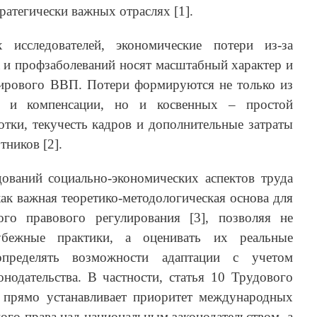
ратегически важных отраслях [1].
исследователей, экономические потери из-за
 и профзаболеваний носят масштабный характер и
ирового ВВП. Потери формируются не только из
е и компенсации, но и косвенных – простой
тки, текучесть кадров и дополнительные затраты
тников [2].
дований социально-экономических аспектов труда
ак важная теоретико-методологическая основа для
ого правового регулирования [3], позволяя не
убежные практики, а оценивать их реальные
пределять возможности адаптации с учетом
онодательства. В частности, статья 10 Трудового
 прямо устанавливает приоритет международных
го права над национальным законодательством, а