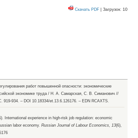
| Загрузок: 10
Скачать PDF
егулирования работ повышенной опасности: экономические
йской экономике труда / Н. А. Самарская, С. В. Симанович //
 С. 919-934. – DOI 10.18334/et.13.6.126176. – EDN RCAXTS.
 International experience in high-risk job regulation: economic
 Russian labor economy.
Russian Journal of Labour Economics, 13
(6),
26176