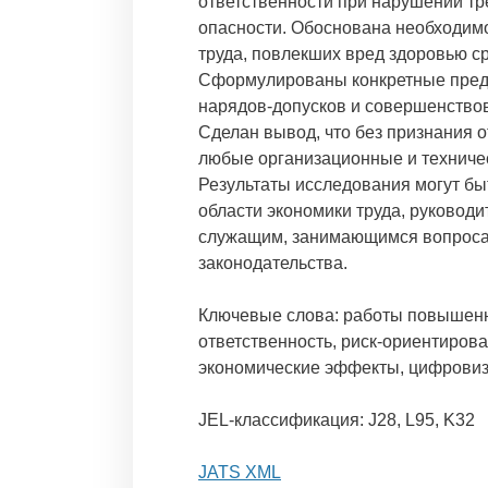
ответственности при нарушении т
опасности. Обоснована необходим
труда, повлекших вред здоровью с
Сформулированы конкретные пред
нарядов-допусков и совершенство
Сделан вывод, что без признания 
любые организационные и техниче
Результаты исследования могут бы
области экономики труда, руковод
служащим, занимающимся вопросам
законодательства.
Ключевые слова: работы повышенно
ответственность, риск-ориентиров
экономические эффекты, цифрови
JEL-классификация: J28, L95, K32
JATS XML