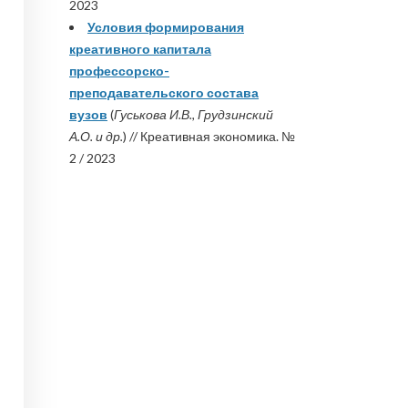
2023
Условия формирования
креативного капитала
профессорско-
преподавательского состава
вузов
(
Гуськова И.В., Грудзинский
А.О. и др.
) // Креативная экономика. №
2 / 2023