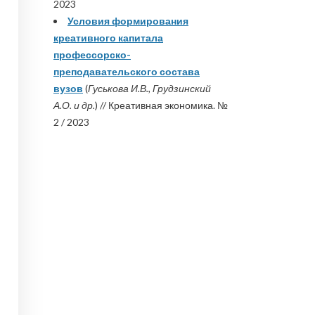
2023
Условия формирования
креативного капитала
профессорско-
преподавательского состава
вузов
(
Гуськова И.В., Грудзинский
А.О. и др.
) // Креативная экономика. №
2 / 2023