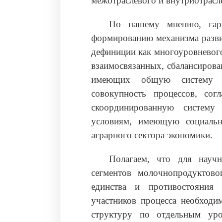
межотраслевого и внутриотрасле
По нашему мнению, гарм
формированию механизма развит
дефиниции как многоуровневог
взаимосвязанных, сбалансиров
имеющих общую систему це
совокупность процессов, со
скоординированную систему
условиям, имеющую социальн
аграрного сектора экономики.
Полагаем, что для научн
сегментов молочнопродуктово
единства и противостояния 
участников процесса необходи
структуру по отдельным уро