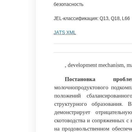
безопасность
JEL-классификация: Q13, Q18, L66
JATS XML
, development mechanism, ma
Постановка про
молочнопродуктового подкомпл
положений сбалансированно
структурного образования. 
демонстрирует отрицательн
скотоводства и сопряженных с 
на продовольственном обеспеч