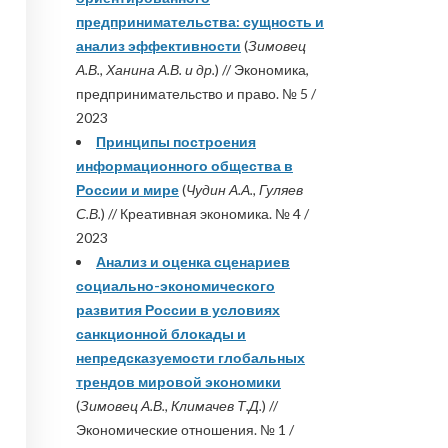
предпринимательства: сущность и
анализ эффективности
(
Зимовец
А.В., Ханина А.В. и др.
) // Экономика,
предпринимательство и право. № 5 /
2023
Принципы построения
информационного общества в
России и мире
(
Чудин А.А., Гуляев
С.В.
) // Креативная экономика. № 4 /
2023
Анализ и оценка сценариев
социально-экономического
развития России в условиях
санкционной блокады и
непредсказуемости глобальных
трендов мировой экономики
(
Зимовец А.В., Климачев Т.Д.
) //
Экономические отношения. № 1 /