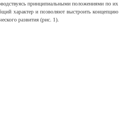
ководствуясь принципиальными положениями по их
общий характер и позволяют выстроить концепцию
еского развития (рис. 1).
и
с
у
н
о
к
1
–
М
е
х