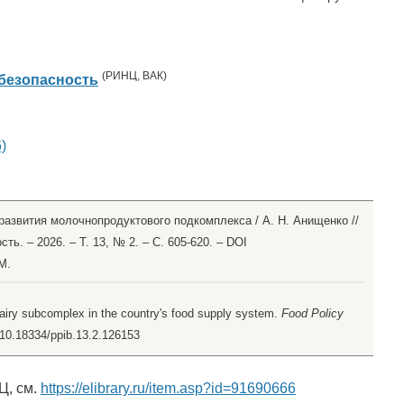
(
РИНЦ
,
ВАК
)
безопасность
)
развития молочнопродуктового подкомплекса / А. Н. Анищенко //
ь. – 2026. – Т. 13, № 2. – С. 605-620. – DOI
M.
dairy subcomplex in the country's food supply system.
Food Policy
g/10.18334/ppib.13.2.126153
Ц, см.
https://elibrary.ru/item.asp?id=91690666