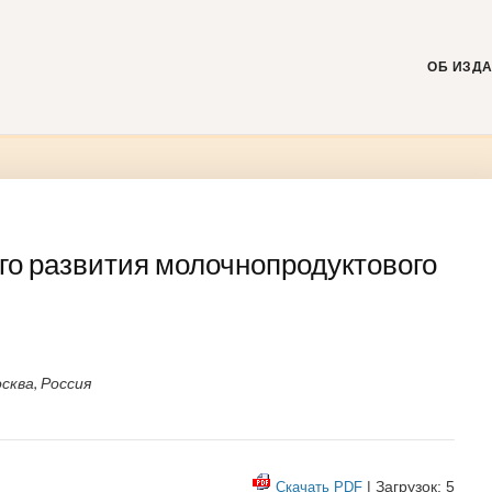
Skip
to
content
ОБ ИЗД
о развития молочнопродуктового
ква, Россия
| Загрузок: 5
Скачать PDF