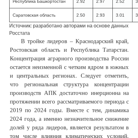
Республика Башкортостан
2.92
2.97
2.52
3
Саратовская область
2.50
2.93
3.01
3
Источник: разработано авторами на основе данных
Росстата
В тройке лидеров – Краснодарский край,
Ростовская область и Республика Татарстан.
Концентрация аграрного производства России
остается неизменной с четким ядром в южных
и центральных регионах. Следует отметить,
что региональная структура концентрации
производств АПК достаточно инерционна на
протяжении всего рассматриваемого периода с
2019 по 2024 годы. Вместе с тем, динамика
2024 года, а именно незначительное снижение
долей у ряда лидеров, является результатом в
том числе влияния климатических условий,