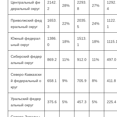
Центральный фе
2142.
2293.
1292.
28%
27%
деральный округ
2
8
4
Приволжский фед
1653.
2035.
1122.
22%
24%
еральный округ
3
5
1
Южный федерал
1386.
1513.
18%
18%
1115.
ьный округ
0
1
Сибирский федер
869.2
11%
912.0
11%
497.0
альный округ
Северо-Кавказски
й федеральный о
658.1
9%
705.9
8%
411.8
круг
Уральский федер
375.6
5%
457.3
5%
225.4
альный округ
Северо-Западны