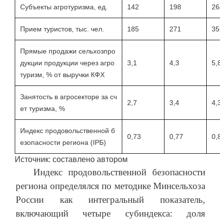
Субъекты агротуризма, ед.
142
198
26
Прием туристов, тыс. чел.
185
271
35
Прямые продажи сельхозпро
дукции продукции через агро
3,1
4,3
5,
туризм, % от выручки КФХ
Занятость в агросекторе за сч
2,7
3,4
4,
ет туризма, %
Индекс продовольственной б
0,73
0,77
0,
езопасности региона (IPБ)
Источник: составлено автором
Индекс продовольственной безопасности
региона определялся по методике Минсельхоза
России как интегральный показатель,
включающий четыре субиндекса: доля