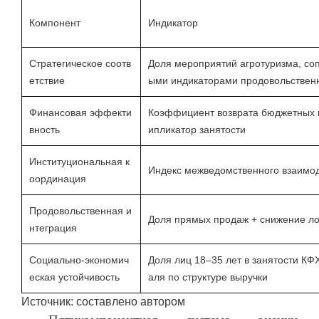
Компонент
Индикатор
Стратегическое соотв
Доля мероприятий агротуризма, со
етствие
ыми индикаторами продовольствен
Финансовая эффекти
Коэффициент возврата бюджетных и
вность
ипликатор занятости
Институциональная к
Индекс межведомственного взаимо
оординация
Продовольственная и
Доля прямых продаж + снижение ло
нтеграция
Социально-экономич
Доля лиц 18–35 лет в занятости КФ
еская устойчивость
аля по структуре выручки
Источник: составлено автором