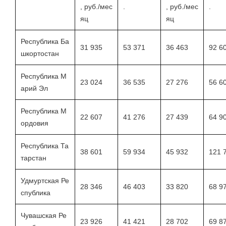
, руб./мес
.
, руб./мес
.
яц
яц
Республика Ба
31 935
53 371
36 463
92 6
шкортостан
Республика М
23 024
36 535
27 276
56 6
арий Эл
Республика М
22 607
41 276
27 439
64 9
ордовия
Республика Та
38 601
59 934
45 932
121 
тарстан
Удмуртская Ре
28 346
46 403
33 820
68 9
спублика
Чувашская Ре
23 926
41 421
28 702
69 8