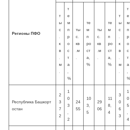
т
т
т
е
т
е
ы
м
те
те
ы
м
с
п
ты
м
ты
м
с
п
Регионы ПФО
.
р
с.
п
с.
п
.
р
к
о
кв
ро
кв
ро
к
о
в
с
.м
ст
.м
ст
в
с
.
т
.
а,
.
а,
.
т
м
а
%
%
м
а
.
,
.
,
%
1
1
2
3
0
10
11
0
Республика Башкорт
3
24
29
0
3
3,
8,
5
остан
7
55
06
6
,
5
4
,
2
3
2
4