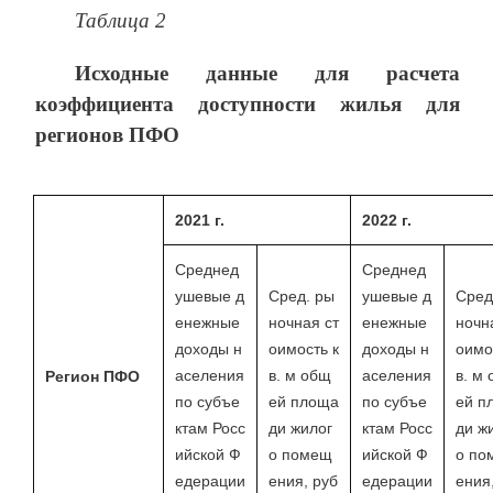
Таблица 2
Исходные данные для расчета
коэффициента доступности жилья для
регионов ПФО
2021 г.
2022 г.
Среднед
Среднед
ушевые д
Сред. ры
ушевые д
Сред
енежные
ночная ст
енежные
ночн
доходы н
оимость к
доходы н
оимо
аселения
в. м общ
аселения
в. м
Регион ПФО
по субъе
ей площа
по субъе
ей п
ктам Росс
ди жилог
ктам Росс
ди ж
ийской Ф
о помещ
ийской Ф
о по
едерации
ения, руб
едерации
ения