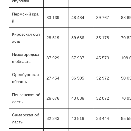
спублика
Пермский кра
33 139
48 484
39 767
88 6
й
Кировская обл
28 519
39 686
35 178
70 8
асть
Нижегородска
37 929
57 937
45 573
108 
я область
Оренбургская
27 454
36 505
32 972
50 0
область
Пензенская об
26 676
40 886
32 072
70 9
ласть
Самарская об
32 343
40 816
38 444
85 5
ласть