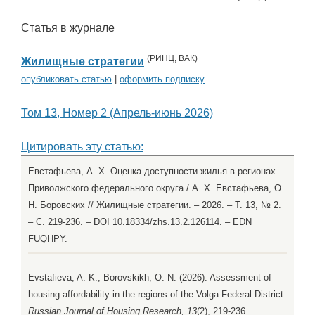
Статья в журнале
(
РИНЦ
,
ВАК
)
Жилищные стратегии
опубликовать статью
|
оформить подписку
Том 13, Номер 2 (Апрель-июнь 2026)
Цитировать эту статью:
Евстафьева, А. Х. Оценка доступности жилья в регионах
Приволжского федерального округа / А. Х. Евстафьева, О.
Н. Боровских // Жилищные стратегии. – 2026. – Т. 13, № 2.
– С. 219-236. – DOI 10.18334/zhs.13.2.126114. – EDN
FUQHPY.
Evstafieva, A. K., Borovskikh, O. N. (2026). Assessment of
housing affordability in the regions of the Volga Federal District.
Russian Journal of Housing Research, 13
(2), 219-236.