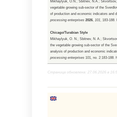
Mikhaylyuk, O.N.; Sbitnev, N.A.; Skvortsov,
vegetable growing sub-sector of the Sverdlov
of production and economic indicators and dir
processing enterprises
2026
,
101
, 183-188.
Chicago/Turabian Style
Mikhaylyuk, O. N.; Sbitnev, N. A.; Skvortsov
the vegetable growing sub-sector of the Sver
analysis of production and economic indicato
processing enterprises
101, no. 2:183-188. 
Страница обновлена: 27.06.2026 в 16: