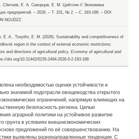
. Сбитнев, Е. А. Скворцов, Е. М. Цейтлин // Экономика
 предприятий. – 2026. – Т. 101, № 2. – С. 183-188. – DOI
EDN NGUDZZ.
, E. A., Tseytlin, E. M. (2026). Sustainability and competitiveness of
dlovsk region in the context of external economic restrictions:
rs and directions of agricultural policy.
Economy of agricultural and
tps://doi.org/10.31442/0235-2494-2026-0-2-183-188
влена необходимостью оценки устойчивости и
ьно значимой подотрасли овощеводства открытого
неэкономических ограничений, напрямую влияющих на
ьственную безопасность региона. Целью
яния аграрной политики на устойчивое развитие
о грунта в условиях внешнеэкономических
 основе предложений по её совершенствованию. На
стики выявлены разнонаправленные тенденции. С