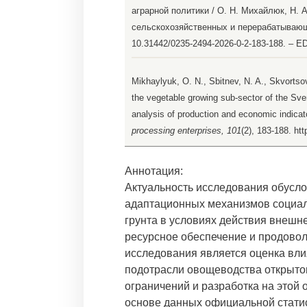
аграрной политики / О. Н. Михайлюк, Н. А
сельскохозяйственных и перерабатывающих
10.31442/0235-2494-2026-0-2-183-188. – 
Mikhaylyuk, O. N., Sbitnev, N. A., Skvortsov
the vegetable growing sub-sector of the Sver
analysis of production and economic indicato
processing enterprises, 101
(2), 183-188. ht
Аннотация:
Актуальность исследования обусло
адаптационных механизмов социал
грунта в условиях действия внеш
ресурсное обеспечение и продовол
исследования является оценка вли
подотрасли овощеводства открытог
ограничений и разработка на этой
основе данных официальной стати