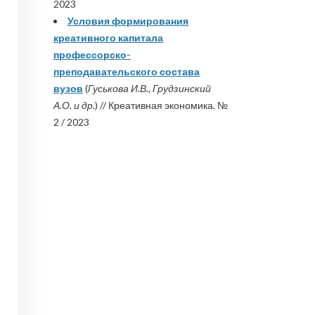
2023
Условия формирования
креативного капитала
профессорско-
преподавательского состава
вузов
(
Гуськова И.В., Грудзинский
А.О. и др.
) // Креативная экономика. №
2 / 2023