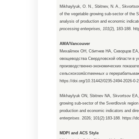
Mikhaylyuk, O. N., Sbitnev, N. A., Skvortsov
of the vegetable growing sub-sector of the S
analysis of production and economic indicato
processing enterprises, 101
(2), 183-188. ht
AMA/Vancouver
Михайлюк ОН, Сбитнев НА, Скворцов ЕА,
овощеводства Свердловской области в у
производственно-экономических показате
сельскохозяйственных и перерабатыва
https://doi.org/10.31442/0235-2494-2026-0-
Mikhaylyuk ON, Sbitnev NA, Skvortsov EA, T
growing sub-sector of the Sverdlovsk region 
production and economic indicators and direc
enterprises
. 2026; 101(2):183-188. https://
MDPI and ACS Style