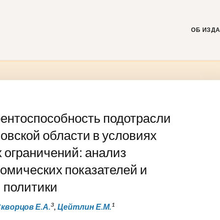
Skip
to
content
ОБ ИЗД
рентоспособность подотрасли
вской области в условиях
 ограничений: анализ
омических показателей и
 политики
3
1
кворцов Е.А.
,
Цейтлин Е.М.