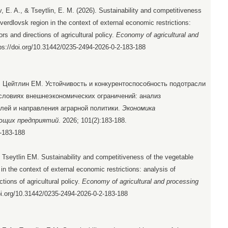
, E. A., & Tseytlin, E. M. (2026). Sustainability and competitiveness
verdlovsk region in the context of external economic restrictions:
rs and directions of agricultural policy.
Economy of agricultural and
tps://doi.org/10.31442/0235-2494-2026-0-2-183-188
 Цейтлин ЕМ. Устойчивость и конкурентоспособность подотрасли
словиях внешнеэкономических ограничений: анализ
лей и направления аграрной политики.
Экономика
ющих предприятий
. 2026; 101(2):183-188.
2-183-188
seytlin EM. Sustainability and competitiveness of the vegetable
in the context of external economic restrictions: analysis of
tions of agricultural policy.
Economy of agricultural and processing
doi.org/10.31442/0235-2494-2026-0-2-183-188