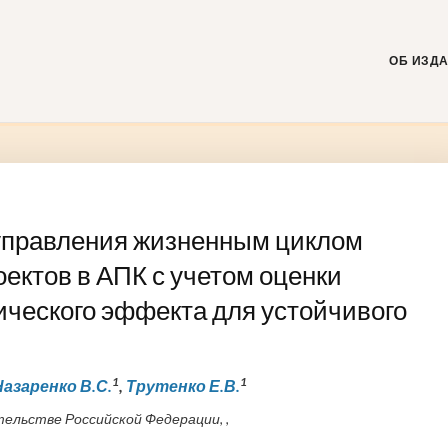
Skip
to
content
ОБ ИЗД
управления жизненным циклом
ектов в АПК с учетом оценки
ического эффекта для устойчивого
1
1
Назаренко В.С.
,
Трутенко Е.В.
льстве Российской Федерации, ,