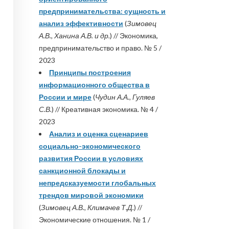
предпринимательства: сущность и
анализ эффективности
(
Зимовец
А.В., Ханина А.В. и др.
) // Экономика,
предпринимательство и право. № 5 /
2023
Принципы построения
информационного общества в
России и мире
(
Чудин А.А., Гуляев
С.В.
) // Креативная экономика. № 4 /
2023
Анализ и оценка сценариев
социально-экономического
развития России в условиях
санкционной блокады и
непредсказуемости глобальных
трендов мировой экономики
(
Зимовец А.В., Климачев Т.Д.
) //
Экономические отношения. № 1 /