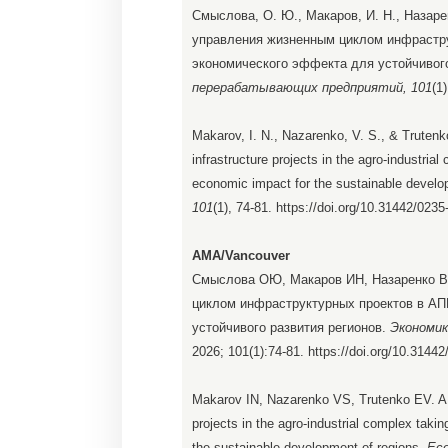
Смыслова, О. Ю., Макаров, И. Н., Назарен
управления жизненным циклом инфрастру
экономического эффекта для устойчивого
перерабатывающих предприятий, 101
(1
Makarov, I. N., Nazarenko, V. S., & Trutenk
infrastructure projects in the agro-industri
economic impact for the sustainable develo
101
(1), 74-81. https://doi.org/10.31442/023
AMA/Vancouver
Смыслова ОЮ, Макаров ИН, Назаренко В
циклом инфраструктурных проектов в АП
устойчивого развития регионов.
Экономик
2026; 101(1):74-81. https://doi.org/10.3144
Makarov IN, Nazarenko VS, Trutenko EV. A c
projects in the agro-industrial complex tak
the sustainable development of regions.
Eco