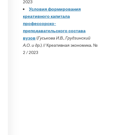
2023
Условия формирования
креативного капитала
профессорско-
преподавательского состава
вузов
(
Гуськова И.В., Грудзинский
А.О. и др.
) // Креативная экономика. №
2 / 2023