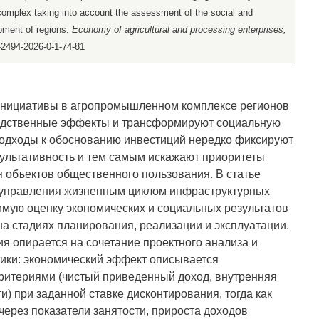
al complex taking into account the assessment of the social and
pment of regions.
Economy of agricultural and processing enterprises,
5-2494-2026-0-1-74-81
нициативы в агропромышленном комплексе регионов
дственные эффекты и трансформируют социальную
подходы к обоснованию инвестиций нередко фиксируют
льтативность и тем самым искажают приоритеты
я объектов общественного пользования. В статье
 управления жизненным циклом инфраструктурных
мую оценку экономических и социальных результатов
на стадиях планирования, реализации и эксплуатации.
я опирается на сочетание проектного анализа и
ики: экономический эффект описывается
ритериями (чистый приведенный доход, внутренняя
и) при заданной ставке дисконтирования, тогда как
ерез показатели занятости, прироста доходов