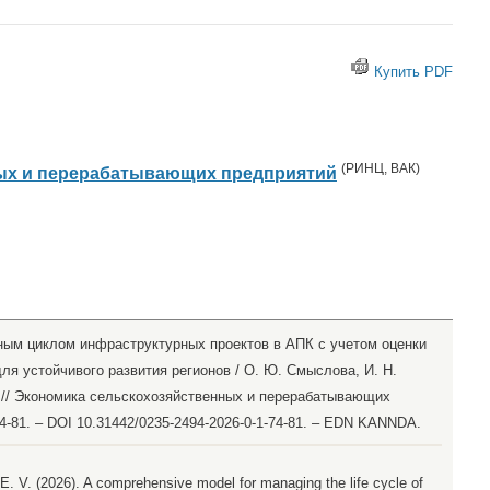
Купить PDF
(
РИНЦ
,
ВАК
)
ых и перерабатывающих предприятий
ым циклом инфраструктурных проектов в АПК с учетом оценки
ля устойчивого развития регионов / О. Ю. Смыслова, И. Н.
ко // Экономика сельскохозяйственных и перерабатывающих
 74-81. – DOI 10.31442/0235-2494-2026-0-1-74-81. – EDN KANNDA.
 E. V. (2026). A comprehensive model for managing the life cycle of