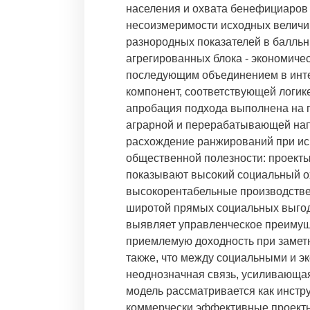
населения и охвата бенефициаров 
несоизмеримости исходных величи
разнородных показателей в балльн
агрегированных блока - экономичес
последующим объединением в инте
компонент, соответствующей логик
апробация подхода выполнена на 
аграрной и перерабатывающей нап
расхождение ранжирований при исп
общественной полезности: проект
показывают высокий социальный ох
высокорентабельные производстве
широтой прямых социальных выгод
выявляет управленческое преиму
приемлемую доходность при заметн
также, что между социальными и э
неоднозначная связь, усиливающа
модель рассматривается как инстр
коммерчески эффективные проекты