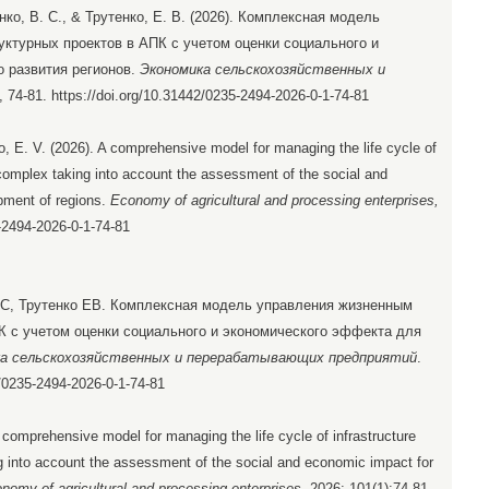
ко, В. С., & Трутенко, Е. В. (2026). Комплексная модель
ктурных проектов в АПК с учетом оценки социального и
 развития регионов.
Экономика сельскохозяйственных и
), 74-81. https://doi.org/10.31442/0235-2494-2026-0-1-74-81
o, E. V. (2026). A comprehensive model for managing the life cycle of
al complex taking into account the assessment of the social and
pment of regions.
Economy of agricultural and processing enterprises,
5-2494-2026-0-1-74-81
С, Трутенко ЕВ. Комплексная модель управления жизненным
К с учетом оценки социального и экономического эффекта для
а сельскохозяйственных и перерабатывающих предприятий
.
2/0235-2494-2026-0-1-74-81
omprehensive model for managing the life cycle of infrastructure
ing into account the assessment of the social and economic impact for
nomy of agricultural and processing enterprises
. 2026; 101(1):74-81.