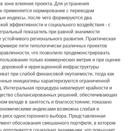
в зоне влияния проекта. Для устранения
н применяется нормирование с переводом
ые индексы, после чего формируются два
кой эффективности и социального воздействия - с
гральный показатель при равной значимости
е устойчивого регионального развития. Практическая
примере пяти типологически различных проектов
равленности, что позволило продемонстрировать
ользовании только коммерческих метрик и при оценке
ы дорожной и ирригационной инфраструктуры
ват при слабой финансовой окупаемости, тогда как
нные инициативы характеризуются ограниченной
. Интегральная процедура нивелирует крайности и
щество сбалансированных решений, обеспечивающих
ом вкладе в занятость и благосостояние; показано
кономическими индексами возможна слабая и
я риск одностороннего выбора. Представленная
умент обоснования смешанного портфеля, в котором
 дополняются социально значимыми, что повышает