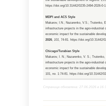
https://doi.org/10.31442/0235-2494-2026-0-1
MDPI and ACS Style
Makarov, I.N.; Nazarenko, V.S.; Trutenko, E
infrastructure projects in the agro-industri
economic impact for the sustainable develo
2026
,
101
, 74-81. https://doi.org/10.31442/
Chicago/Turabian Style
Makarov, I. N.; Nazarenko, V. S.; Trutenko,
infrastructure projects in the agro-industri
economic impact for the sustainable develo
101, no. 1:74-81. https://doi.org/10.31442/
Страница обновлена: 27.06.2026 в 16: