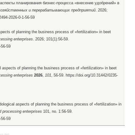
аспекты планирования бизнес-процесса «внесение удобрений» в
хозяйственных и перерабатывающих предприятий
. 2026;
-2494-2026-0-1-56-59
ects of planning the business process of «fertilization» in beet
cessing enterprises
. 2026; 101(1):56-59.
-56-59
 aspects of planning the business process of «fertilization» in beet
cessing enterprises
2026
,
101
, 56-59. https://doi.org/10.31442/0235-
ological aspects of planning the business process of «fertilization» in
d processing enterprises
101, no. 1:56-59.
-56-59