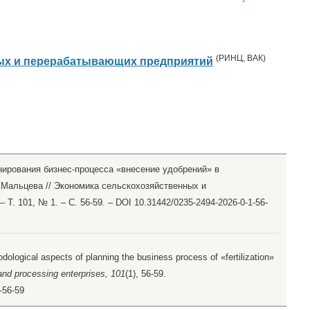
(
РИНЦ
,
ВАК
)
ых и перерабатывающих предприятий
нирования бизнес-процесса «внесение удобрений» в
. Мальцева // Экономика сельскохозяйственных и
Т. 101, № 1. – С. 56-59. – DOI 10.31442/0235-2494-2026-0-1-56-
odological aspects of planning the business process of «fertilization»
and processing enterprises, 101
(1), 56-59.
-56-59