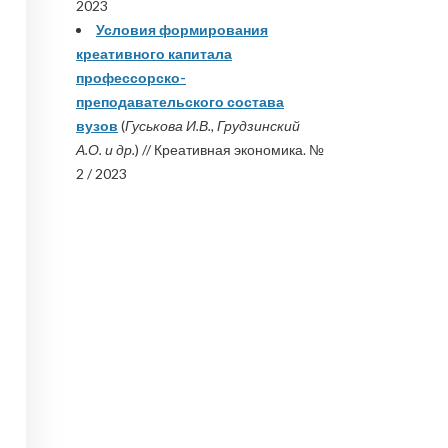
2023
Условия формирования
креативного капитала
профессорско-
преподавательского состава
вузов
(
Гуськова И.В., Грудзинский
А.О. и др.
) // Креативная экономика. №
2 / 2023