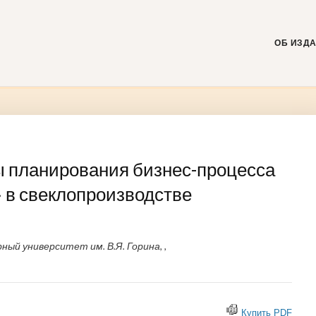
Skip
to
content
ОБ ИЗД
ы планирования бизнес-процесса
 в свеклопроизводстве
ый университет им. В.Я. Горина, ,
Купить PDF