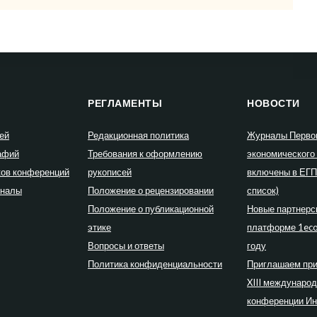
РЕГЛАМЕНТЫ
НОВОСТИ
ей
Редакционная политика
Журналы Перво
афий
Требования к оформлению
экономического
ков конференций
рукописей
включены в ЕГ
рналы
Положение о рецензировании
список)
Положение о публикационной
Новые партнерс
этике
платформе 1eco
Вопросы и ответы
году
Политика конфиденциальности
Приглашаем при
XIII междунаро
конференции Ин