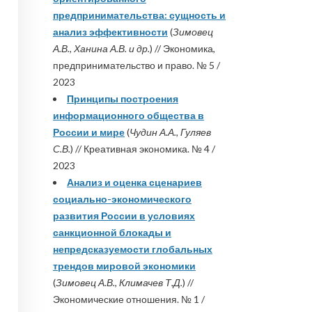
предпринимательства: сущность и
анализ эффективности
(
Зимовец
А.В., Ханина А.В. и др.
) // Экономика,
предпринимательство и право. № 5 /
2023
Принципы построения
информационного общества в
России и мире
(
Чудин А.А., Гуляев
С.В.
) // Креативная экономика. № 4 /
2023
Анализ и оценка сценариев
социально-экономического
развития России в условиях
санкционной блокады и
непредсказуемости глобальных
трендов мировой экономики
(
Зимовец А.В., Климачев Т.Д.
) //
Экономические отношения. № 1 /