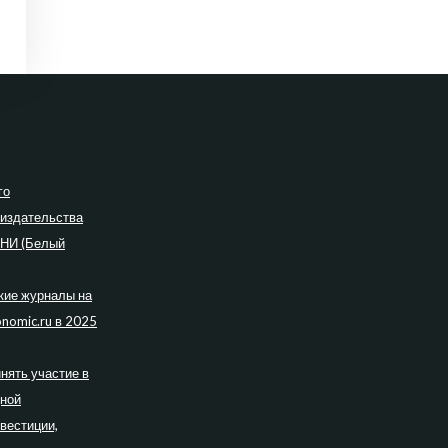
го
 издательства
ПНИ (Белый
кие журналы на
nomic.ru в 2025
нять участие в
дной
вестиции,