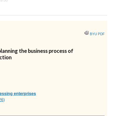
39:00
BYU PDF
lanning the business process of
uction
essing enterprises
26)