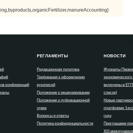
ing,byproducts,organicFertilizer,manureAccounting]
РЕГЛАМЕНТЫ
НОВОСТИ
ей
Редакционная политика
Журналы Перво
афий
Требования к оформлению
экономического
ков конференций
рукописей
включены в ЕГ
рналы
Положение о рецензировании
список)
Положение о публикационной
Новые партнерс
этике
платформе 1eco
Вопросы и ответы
году
Политика конфиденциальности
Приглашаем при
XIII междунаро