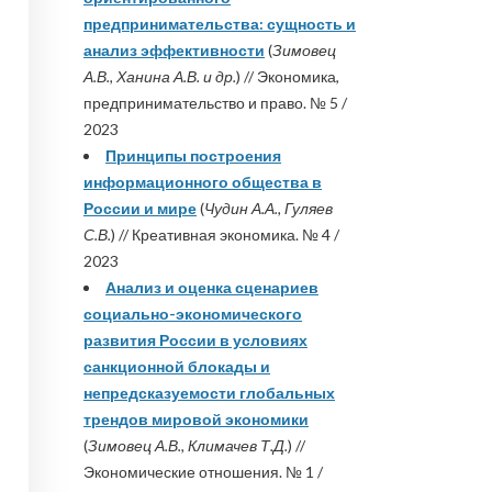
предпринимательства: сущность и
анализ эффективности
(
Зимовец
А.В., Ханина А.В. и др.
) // Экономика,
предпринимательство и право. № 5 /
2023
Принципы построения
информационного общества в
России и мире
(
Чудин А.А., Гуляев
С.В.
) // Креативная экономика. № 4 /
2023
Анализ и оценка сценариев
социально-экономического
развития России в условиях
санкционной блокады и
непредсказуемости глобальных
трендов мировой экономики
(
Зимовец А.В., Климачев Т.Д.
) //
Экономические отношения. № 1 /