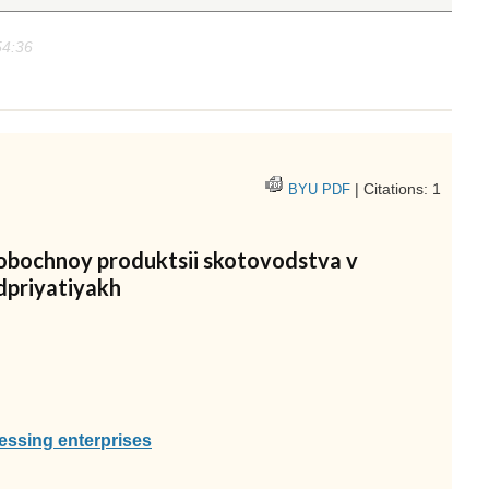
54:36
| Citations: 1
BYU PDF
pobochnoy produktsii skotovodstva v
dpriyatiyakh
essing enterprises