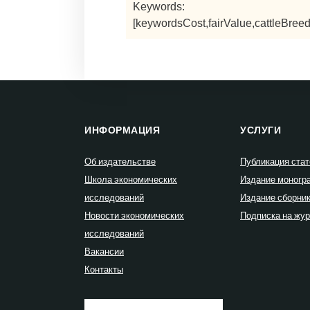
Keywords:
[keywordsCost,fairValue,cattleBreed
ИНФОРМАЦИЯ
УСЛУГИ
Об издательстве
Публикация стат
Школа экономических
Издание моногр
исследований
Издание сборни
Новости экономических
Подписка на жу
исследований
Вакансии
Контакты
Найти: