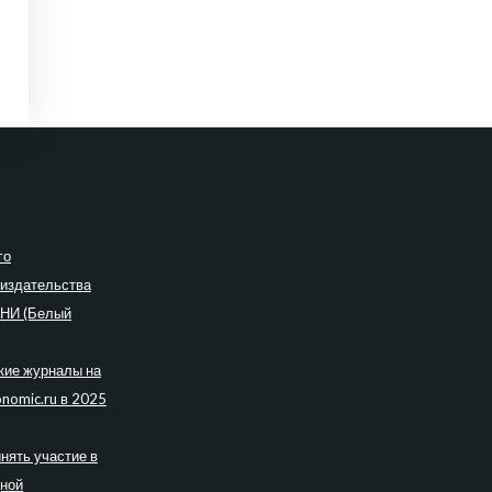
го
 издательства
ПНИ (Белый
кие журналы на
nomic.ru в 2025
нять участие в
дной