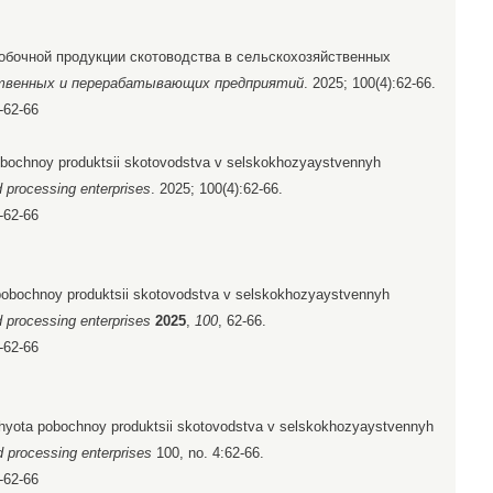
побочной продукции скотоводства в сельскохозяйственных
ственных и перерабатывающих предприятий
. 2025; 100(4):62-66.
-62-66
pobochnoy produktsii skotovodstva v selskokhozyaystvennyh
d processing enterprises
. 2025; 100(4):62-66.
-62-66
a pobochnoy produktsii skotovodstva v selskokhozyaystvennyh
d processing enterprises
2025
,
100
, 62-66.
-62-66
uchyota pobochnoy produktsii skotovodstva v selskokhozyaystvennyh
d processing enterprises
100, no. 4:62-66.
-62-66