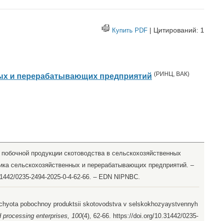
| Цитирований: 1
Купить PDF
(
РИНЦ
,
ВАК
)
ых и перерабатывающих предприятий
а побочной продукции скотоводства в сельскохозяйственных
омика сельскохозяйственных и перерабатывающих предприятий. –
.31442/0235-2494-2025-0-4-62-66. – EDN NIPNBC.
i uchyota pobochnoy produktsii skotovodstva v selskokhozyaystvennyh
d processing enterprises, 100
(4), 62-66. https://doi.org/10.31442/0235-