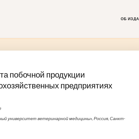
Skip
to
content
ОБ ИЗД
ёта побочной продукции
кохозяйственных предприятиях
г
ый университет ветеринарной медицины», Россия, Санкт-