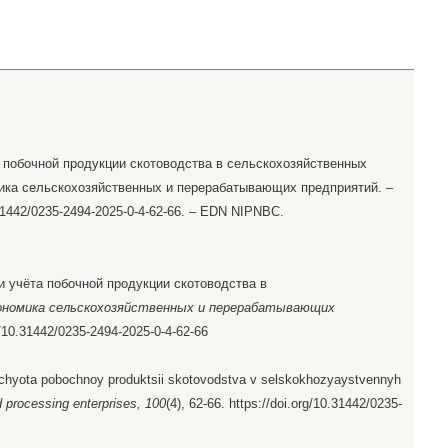
а побочной продукции скотоводства в сельскохозяйственных
омика сельскохозяйственных и перерабатывающих предприятий. –
.31442/0235-2494-2025-0-4-62-66. – EDN NIPNBC.
 и учёта побочной продукции скотоводства в
ономика сельскохозяйственных и перерабатывающих
rg/10.31442/0235-2494-2025-0-4-62-66
i uchyota pobochnoy produktsii skotovodstva v selskokhozyaystvennyh
d processing enterprises, 100
(4), 62-66. https://doi.org/10.31442/0235-