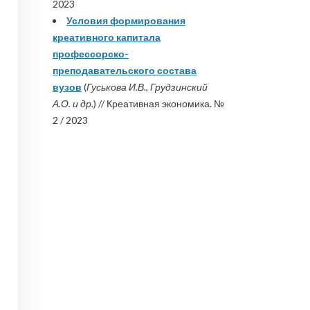
2023
Условия формирования
креативного капитала
профессорско-
преподавательского состава
вузов
(
Гуськова И.В., Грудзинский
А.О. и др.
) // Креативная экономика. №
2 / 2023