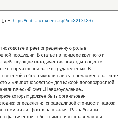
Ц, см.
https://elibrary.ru/item.asp?id=82134367
тноводстве играет определенную роль в
ной продукции. В статье на примере крупного и
ны действующие методические подходы к оценке
ые в нормативной базе и трудах ученых. В
фактической себестоимости навоза предложено на счете
чете 2 «Животноводство» для каждой половозрастной
 аналитический счет «Навозоудаление».
азрезе которых должен быть организован
етодика определения справедливой стоимости навоза,
 в нем азота, фосфора и калия. Разработаны
а по фактической себестоимости и справедливой