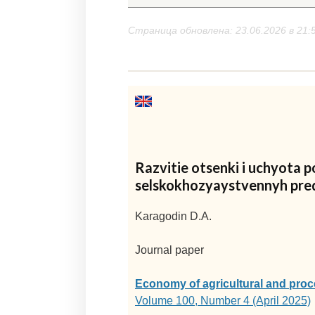
Страница обновлена: 23.06.2026 в 21:
Razvitie otsenki i uchyota 
selskokhozyaystvennyh pre
Karagodin D.A.
Journal paper
Economy of agricultural and proc
Volume 100, Number 4 (April 2025)