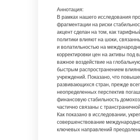
Аннотация:
В рамках нашего исследования пр
фрагментации на риски стабильнос
акцент сделан на том, как тарифн
политики влияют на шоки, связанн
и волатильностью на международных
корректировки цен на активы под
важное воздействие на глобальную
быстрым распространением влияни
учреждений. Показано, что повыш
развивающихся стран, прежде всег
неопределенных перспектив погаше
финансовую стабильность домохозя
частично связаны с трансгранично
Как показано в исследовании, укр
совершенствование международного
ключевых направлений преодолени