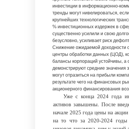
инвестиции в информационно-комм
тренды могут нивелироваться, есл
крупнейших технологических транс
% инвестиционных издержек в сфе
существенно усилили и свою долгов
безусловно, усиливает риск дефолт
Снижение ожидаемой доходности о
центры обработки данных (ЦОД), к
балансы корпораций устойчивы, а 
демонстрируют средние значения з
могут отразиться на прибыли комп
результате чего на финансовых ры
акционерного финансирования возр
Уже с конца 2024 года ин
активов завышены. После введ
начале 2025 года цены на акци
на то что за 2020-2024 годы
ценовая динамика, чем у акций 