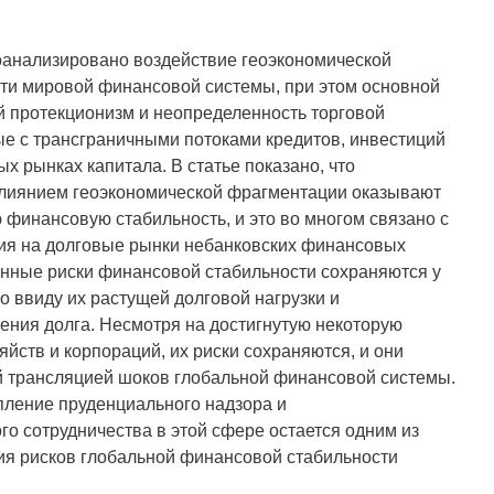
оанализировано воздействие геоэкономической
ти мировой финансовой системы, при этом основной
ый протекционизм и неопределенность торговой
ые с трансграничными потоками кредитов, инвестиций
 рынках капитала. В статье показано, что
 влиянием геоэкономической фрагментации оказывают
 финансовую стабильность, и это во многом связано с
я на долговые рынки небанковских финансовых
енные риски финансовой стабильности сохраняются у
о ввиду их растущей долговой нагрузки и
ния долга. Несмотря на достигнутую некоторую
йств и корпораций, их риски сохраняются, и они
й трансляцией шоков глобальной финансовой системы.
епление пруденциального надзора и
 сотрудничества в этой сфере остается одним из
я рисков глобальной финансовой стабильности