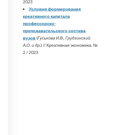
2023
Условия формирования
креативного капитала
профессорско-
преподавательского состава
вузов
(
Гуськова И.В., Грудзинский
А.О. и др.
) // Креативная экономика. №
2 / 2023