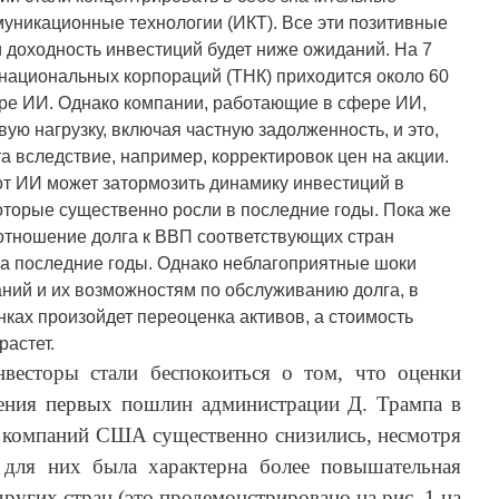
уникационные технологии (ИКТ). Все эти позитивные
и доходность инвестиций будет ниже ожиданий. На 7
национальных корпораций (ТНК) приходится около 60
ре ИИ. Однако компании, работающие в сфере ИИ,
ую нагрузку, включая частную задолженность, и это,
а вследствие, например, корректировок цен на акции.
т ИИ может затормозить динамику инвестиций в
оторые существенно росли в последние годы. Пока же
отношение долга к ВВП соответствующих стран
а последние годы. Однако неблагоприятные шоки
аний и их возможностям по обслуживанию долга, в
нках произойдет переоценка активов, а стоимость
астет.
весторы стали беспокоиться о том, что оценки
ения первых пошлин администрации Д. Трампа в
и компаний США существенно снизились, несмотря
 для них была характерна более повышательная
других стран (это продемонстрировано на рис. 1 на