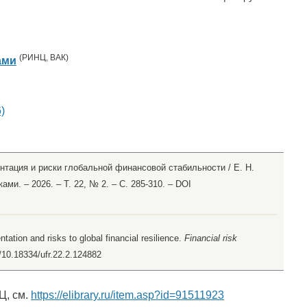
(
РИНЦ
,
ВАК
)
ами
)
нтация и риски глобальной финансовой стабильности / Е. Н.
и. – 2026. – Т. 22, № 2. – С. 285-310. – DOI
ation and risks to global financial resilience.
Financial risk
rg/10.18334/ufr.22.2.124882
Ц, см.
https://elibrary.ru/item.asp?id=91511923