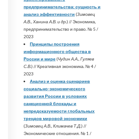
предпринимательства: сущность и
анализ эффективности
(
Зимовец
А.В., Ханина А.В. и др.
) // Экономика,
предпринимательство и право. № 5 /
2023
Принципы построения
информационного общества в
России и мире
(
Чудин А.А., Гуляев
С.В.
) // Креативная экономика. № 4 /
2023
Анализ и оценка сценариев
социально-экономического
развития России в условиях
санкционной блокады и
непредсказуемости глобальных
трендов мировой экономики
(
Зимовец А.В., Климачев Т.Д.
) //
Экономические отношения. № 1 /