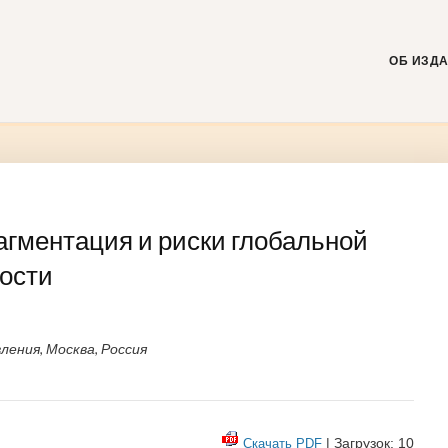
Skip
to
content
ОБ ИЗД
гментация и риски глобальной
ости
ения, Москва, Россия
| Загрузок: 10
Скачать PDF