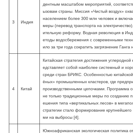
дентным масштабом мероприятий, соответс
ызовам страны. Миссия «Чистый воздух» охв
населением более 300 млн человек и включае
3
Индия
меры (перевод транспорта на электричество)
ительную реформу. Водная революция в Инд
етоды водосбережения с современными техно
ило за три года сократить загрязнение Ганга 
Китайская стратегия достижения углеродной 
едставляет собой наиболее системный и хо
среди стран БРИКС. Особенностью китайской
ёных» промышленных кластеров, где предпр
4
Китай
производственными цепочками. Программа о
не только традиционные меры по созданию п
ешения типа «вертикальных лесов» в мегап
стратегии стало формирование крупнейшего 
ми на выбросы [4].
Южноафриканская экологическая политика о