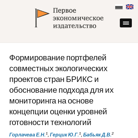
Skip
to
content
Формирование портфелей
совместных экологических
проектов стран БРИКС и
обоснование подхода для их
мониторинга на основе
концепции оценки уровней
готовности технологий
1
1
2
Горлачева Е.Н.
,
Герцик Ю.Г.
,
Бабьяк Д.В.