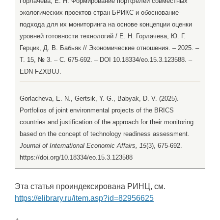
Горлачева, Е. Н. Формирование портфелей совместных
экологических проектов стран БРИКС и обоснование
подхода для их мониторинга на основе концепции оценки
уровней готовности технологий / Е. Н. Горлачева, Ю. Г.
Герцик, Д. В. Бабьяк // Экономические отношения. – 2025. –
Т. 15, № 3. – С. 675-692. – DOI 10.18334/eo.15.3.123588. –
EDN FZXBUJ.
Gorlacheva, E. N., Gertsik, Y. G., Babyak, D. V. (2025).
Portfolios of joint environmental projects of the BRICS
countries and justification of the approach for their monitoring
based on the concept of technology readiness assessment.
Journal of International Economic Affairs, 15
(3), 675-692.
https://doi.org/10.18334/eo.15.3.123588
Эта статья проиндексирована РИНЦ, см.
https://elibrary.ru/item.asp?id=82956625