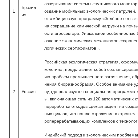
азвертывание системы спутникового монитор
Бразил
1
оздание мобильных экологических патрулей.
ия
ет амбициозную программу «Зелёное сельск
на сокращение химической нагрузки на почв
ости агросектора. Уникальной особенностью 
оздание экономических механизмов сохранен
логических сертификатов».
Российская экологическая стратегия, сформ
кология», представляет собой сбалансирова
ию проблем промышленного загрязнения, об
нения биоразнообразия. Особое внимание уд
2
Россия
ну, где реализуется специальная программа 
ы, включающая сеть из 120 автоматических 
переработки отходов сделан акцент на созда
ных циклов, что нашло отражение в строител
роперерабатывающих комплексов с технологи
Индийский подход к экологическим проблема