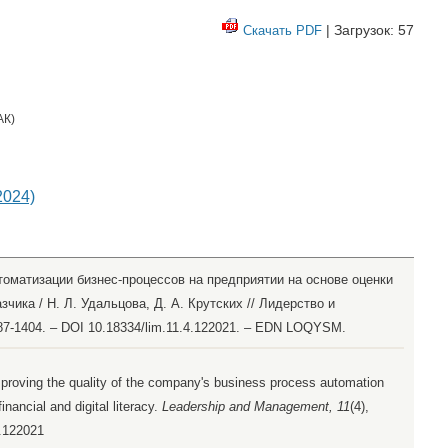
| Загрузок: 57
Скачать PDF
АК
)
2024)
томатизации бизнес-процессов на предприятии на основе оценки
чика / Н. Л. Удальцова, Д. А. Крутских // Лидерство и
387-1404. – DOI 10.18334/lim.11.4.122021. – EDN LOQYSM.
Improving the quality of the company's business process automation
ancial and digital literacy.
Leadership and Management, 11
(4),
4.122021