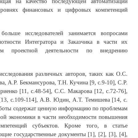
щая на качество последующей автоматизации
уровнях финансовых и цифровых компетенций
больше исследователей занимается вопросами
отности Интегратора и Заказчика в части их
ам проектной деятельности по внедрению
исследования различных авторов, таких как О.С.
ва, А.Р. Бекмансурова, Т.Н. Кучина [9, с.9-10], С.Р.
риенко [11, с.48-54], С.С. Макарова [12, с.72-76],
13, с.109-114], А.В. Юдин, А.Т. Темишева [14, с.
аботы содержат ценную информацию по проблемам
ой экономики в части необходимости повышения
петенций субъектов. Кроме того, в статье
ие государственные документы [1], [2], [3], [4],