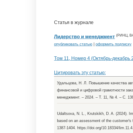
Статья в журнале
(
РИНЦ
,
В
Лидерство и менеджмент
опубликовать статью
|
оформить подписку
Том 11, Номер 4 (Октябрь-декабрь 
Цитировать эту статью:
Удальцова, Н. Л. Повышение качества ав
финансовой и цифровой грамотности заказ
менеджмент. – 2024. – Т. 11, № 4. – С. 1
Udaltsova, N. L., Krutskikh, D. A. (2024). 
based on an assessment of the customer's fin
1387-1404. https://doi.org/10.18334/lim.11.