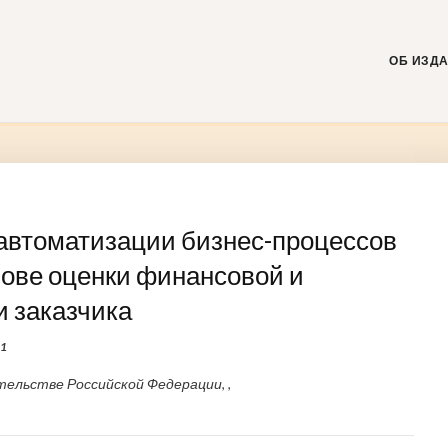
Skip
to
content
ОБ ИЗД
автоматизации бизнес-процессов
нове оценки финансовой и
 заказчика
1
ельстве Российской Федерации, ,