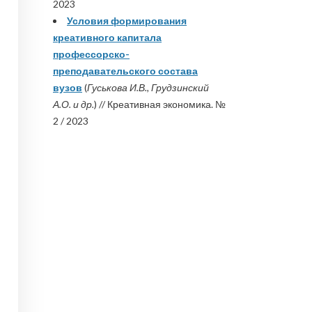
2023
Условия формирования
креативного капитала
профессорско-
преподавательского состава
вузов
(
Гуськова И.В., Грудзинский
А.О. и др.
) // Креативная экономика. №
2 / 2023