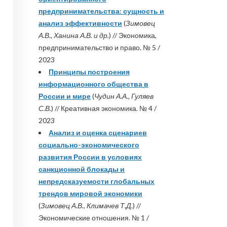
предпринимательства: сущность и
анализ эффективности
(
Зимовец
А.В., Ханина А.В. и др.
) // Экономика,
предпринимательство и право. № 5 /
2023
Принципы построения
информационного общества в
России и мире
(
Чудин А.А., Гуляев
С.В.
) // Креативная экономика. № 4 /
2023
Анализ и оценка сценариев
социально-экономического
развития России в условиях
санкционной блокады и
непредсказуемости глобальных
трендов мировой экономики
(
Зимовец А.В., Климачев Т.Д.
) //
Экономические отношения. № 1 /