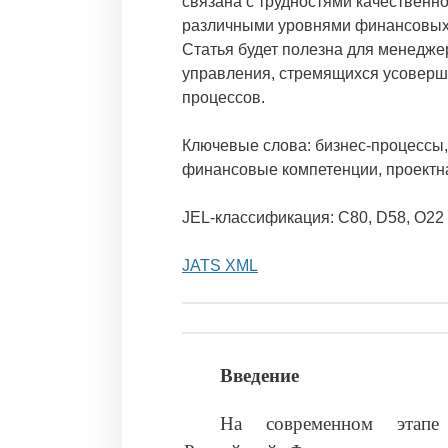
связана с трудностями качественно
различными уровнями финансовых 
Статья будет полезна для менедже
управления, стремящихся усоверш
процессов.
Ключевые слова: бизнес-процессы,
финансовые компетенции, проектна
JEL-классификация: C80, D58, O22
JATS XML
Введение
На современном этапе 