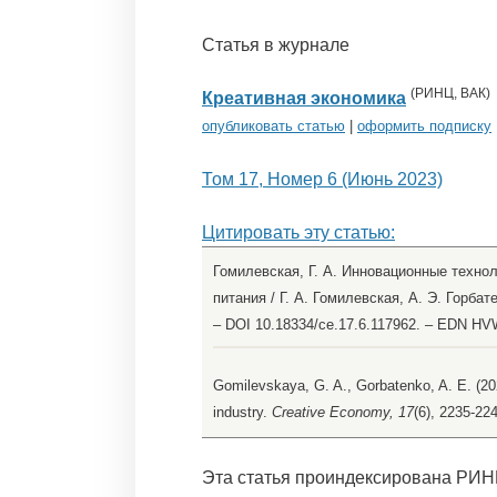
Статья в журнале
(
РИНЦ
,
ВАК
)
Креативная экономика
опубликовать статью
|
оформить подписку
Том 17, Номер 6 (Июнь 2023)
Цитировать эту статью:
Гомилевская, Г. А. Инновационные техно
питания / Г. А. Гомилевская, А. Э. Горбате
– DOI 10.18334/ce.17.6.117962. – EDN H
Gomilevskaya, G. A., Gorbatenko, A. E. (202
industry.
Creative Economy, 17
(6), 2235-22
Эта статья проиндексирована РИН