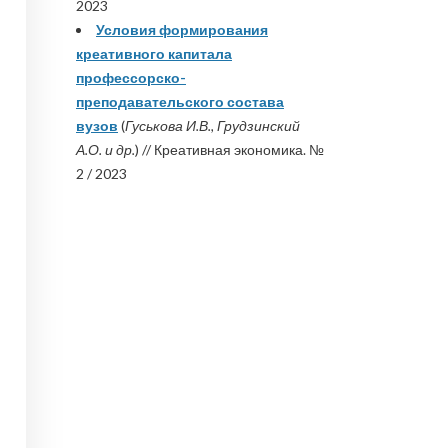
2023
Условия формирования
креативного капитала
профессорско-
преподавательского состава
вузов
(
Гуськова И.В., Грудзинский
А.О. и др.
) // Креативная экономика. №
2 / 2023