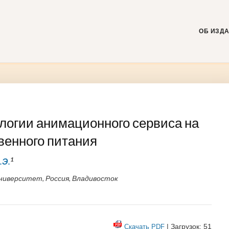
Skip
to
content
ОБ ИЗД
логии анимационного сервиса на
венного питания
1
.Э.
ниверситет, Россия, Владивосток
| Загрузок: 51
Скачать PDF