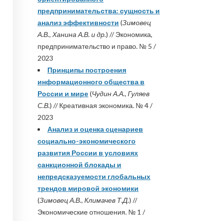
предпринимательства: сущность и
анализ эффективности
(
Зимовец
А.В., Ханина А.В. и др.
) // Экономика,
предпринимательство и право. № 5 /
2023
Принципы построения
информационного общества в
России и мире
(
Чудин А.А., Гуляев
С.В.
) // Креативная экономика. № 4 /
2023
Анализ и оценка сценариев
социально-экономического
развития России в условиях
санкционной блокады и
непредсказуемости глобальных
трендов мировой экономики
(
Зимовец А.В., Климачев Т.Д.
) //
Экономические отношения. № 1 /