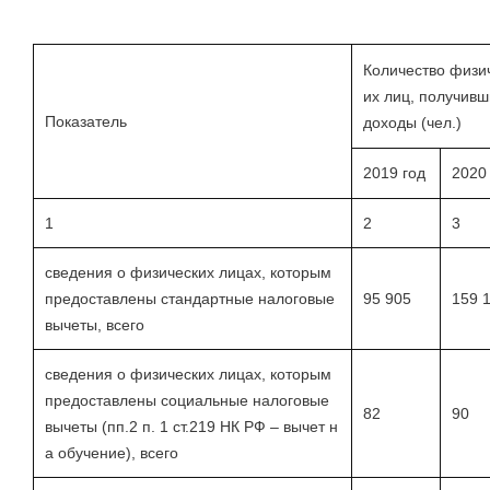
Количество физи
их лиц, получивш
Показатель
доходы (чел.)
2019 год
2020
1
2
3
сведения о физических лицах, которым
предоставлены стандартные налоговые
95 905
159 
вычеты, всего
сведения о физических лицах, которым
предоставлены социальные налоговые
82
90
вычеты (пп.2 п. 1 ст.219 НК РФ – вычет н
а обучение), всего