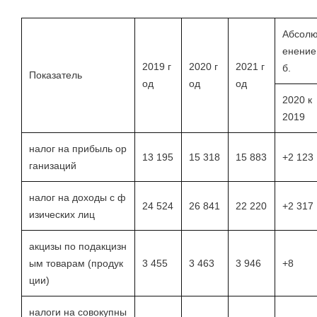
Абсолю
енение,
2019 г
2020 г
2021 г
б.
Показатель
од
од
од
2020 к
2019
налог на прибыль ор
13 195
15 318
15 883
+2 123
ганизаций
налог на доходы с ф
24 524
26 841
22 220
+2 317
изических лиц
акцизы по подакцизн
ым товарам (продук
3 455
3 463
3 946
+8
ции)
налоги на совокупны