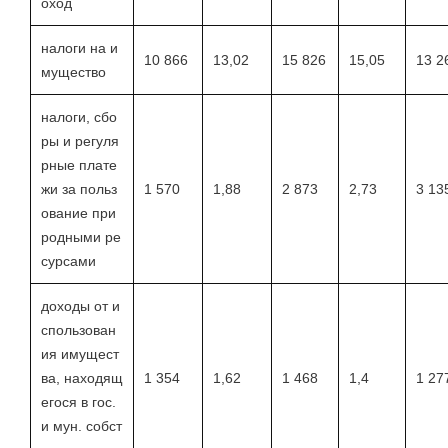
оход
налоги на и
10 866
13,02
15 826
15,05
13 2
мущество
налоги, сбо
ры и регуля
рные плате
жи за польз
1 570
1,88
2 873
2,73
3 13
ование при
родными ре
сурсами
доходы от и
спользован
ия имущест
ва, находящ
1 354
1,62
1 468
1,4
1 27
егося в гос.
и мун. собст