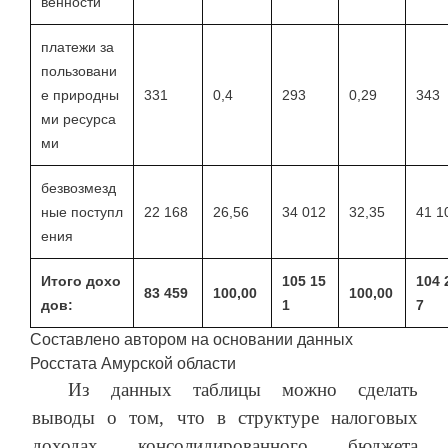
венности
платежи за
пользовани
е природны
331
0,4
293
0,29
343
ми ресурса
ми
безвозмезд
ные поступл
22 168
26,56
34 012
32,35
41 1
ения
Итого дохо
105 15
104 
83 459
100,00
100,00
дов:
1
7
Составлено автором на основании данных
Росстата Амурской области
Из данных таблицы можно сделать
выводы о том, что в структуре налоговых
доходах консолидированного бюджета