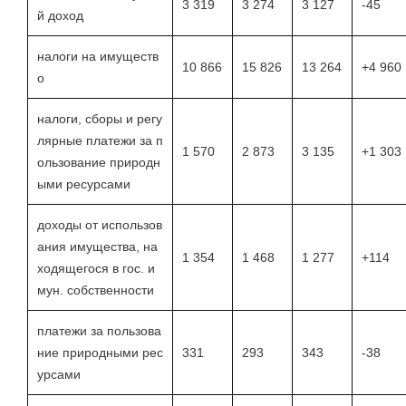
3 319
3 274
3 127
-45
й доход
налоги на имуществ
10 866
15 826
13 264
+4 960
о
налоги, сборы и регу
лярные платежи за п
1 570
2 873
3 135
+1 303
ользование природн
ыми ресурсами
доходы от использов
ания имущества, на
1 354
1 468
1 277
+114
ходящегося в гос. и
мун. собственности
платежи за пользова
ние природными рес
331
293
343
-38
урсами