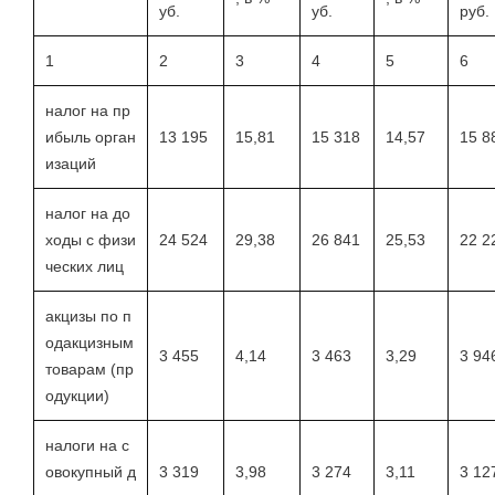
уб.
уб.
руб.
1
2
3
4
5
6
налог на пр
ибыль орган
13 195
15,81
15 318
14,57
15 8
изаций
налог на до
ходы с физи
24 524
29,38
26 841
25,53
22 2
ческих лиц
акцизы по п
одакцизным
3 455
4,14
3 463
3,29
3 94
товарам (пр
одукции)
налоги на с
овокупный д
3 319
3,98
3 274
3,11
3 12