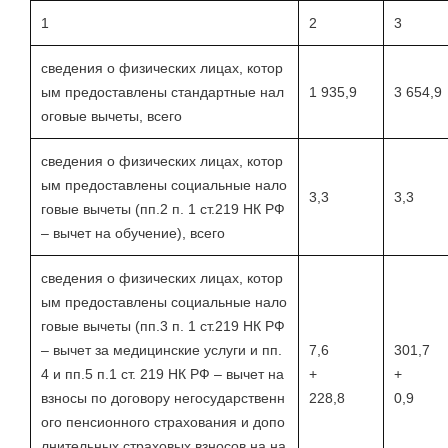
1
2
3
сведения о физических лицах, котор
ым предоставлены стандартные нал
1 935,9
3 654,9
оговые вычеты, всего
сведения о физических лицах, котор
ым предоставлены социальные нало
3,3
3,3
говые вычеты (пп.2 п. 1 ст.219 НК РФ
– вычет на обучение), всего
сведения о физических лицах, котор
ым предоставлены социальные нало
говые вычеты (пп.3 п. 1 ст.219 НК РФ
– вычет за медицинские услуги и пп.
7,6
301,7
4 и пп.5 п.1 ст. 219 НК РФ – вычет на
+
+
взносы по договору негосударственн
228,8
0,9
ого пенсионного страхования и допо
лнительных страховых взносов на на