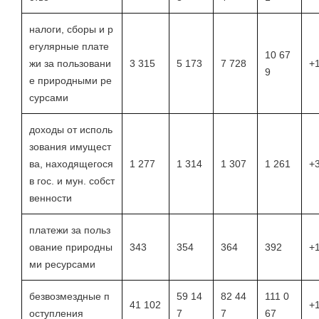
налоги, сборы и р
егулярные плате
10 67
жи за пользовани
3 315
5 173
7 728
+
9
е природными ре
сурсами
доходы от исполь
зования имущест
ва, находящегося
1 277
1 314
1 307
1 261
+
в гос. и мун. собст
венности
платежи за польз
ование природны
343
354
364
392
+
ми ресурсами
безвозмездные п
59 14
82 44
111 0
41 102
+
оступления
7
7
67