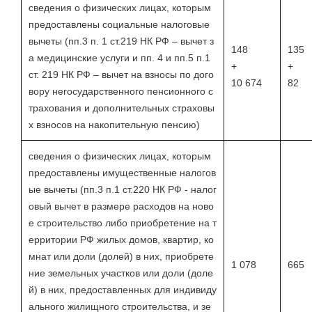
сведения о физических лицах, которым
предоставлены социальные налоговые
вычеты (пп.3 п. 1 ст.219 НК РФ – вычет з
148
135
а медицинские услуги и пп. 4 и пп.5 п.1
+
+
ст. 219 НК РФ – вычет на взносы по дого
10 674
82
вору негосударственного пенсионного с
трахования и дополнительных страховы
х взносов на накопительную пенсию)
сведения о физических лицах, которым
предоставлены имущественные налогов
ые вычеты (пп.3 п.1 ст.220 НК РФ - налог
овый вычет в размере расходов на ново
е строительство либо приобретение на т
ерритории РФ жилых домов, квартир, ко
мнат или доли (долей) в них, приобрете
1 078
665
ние земельных участков или доли (доле
й) в них, предоставленных для индивиду
ального жилищного строительства, и зе