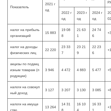
ру
2021 г
Показатель
од
2022 г
2023 г
2024 г
20
од
од
од
0
налог на прибыль
19 08
21 63
24 74
15 883
+
организаций
8
1
6
налог на доходы
23 33
23 21
22 23
22 220
+
физических лиц
7
9
6
акцизы по подакц
изным товарам (п
3 946
4 472
4 883
5 477
+
родукции)
налоги на совокуп
3 127
3 207
3 130
3 085
+
ный доход
налоги на имуще
14 31
16 10
16 33
13 264
+
ство
8
4
1