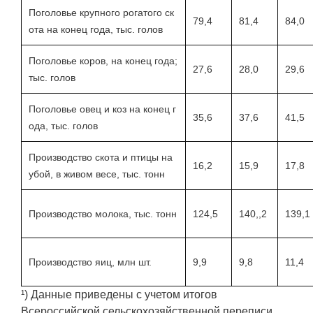
Поголовье крупного рогатого ск
79,4
81,4
84,0
ота на конец года, тыс. голов
Поголовье коров, на конец года;
27,6
28,0
29,6
тыс. голов
Поголовье овец и коз на конец г
35,6
37,6
41,5
ода, тыс. голов
Производство скота и птицы на
16,2
15,9
17,8
убой, в живом весе, тыс. тонн
Производство молока, тыс. тонн
124,5
140,,2
139,1
Производство яиц, млн шт.
9,9
9,8
11,4
¹) Данные приведены с учетом итогов
Всероссийской сельскохозяйственной переписи