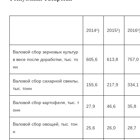
2014¹)
2015¹)
2016¹
Валовой сбор зерновых культур
в весе после доработки, тыс. то
605,6
613,8
757,0
нн
Валовой сбор сахарной свеклы,
155,6
217,9
334,1
тыс. тонн
Валовой сбор картофеля, тыс. т
27,9
46,6
35,8
онн
Валовой сбор овощей, тыс. тон
25,6
26,0
28,7
н