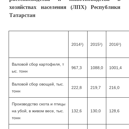
хозяйствах населения (ЛПХ) Республики
Татарстан
2014¹)
2015¹)
2016¹)
Валовой сбор картофеля, т
967,3
1088,0
1001,4
ыс. тонн
Валовой сбор овощей, тыс.
222,8
219,7
216,0
тонн
Производство скота и птицы
на убой, в живом весе, тыс.
132,6
130,0
128,6
тонн