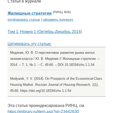
Статья в журнале
(
РИНЦ
,
ВАК
)
Жилищные стратегии
опубликовать статью
|
оформить подписку
Том 1, Номер 1 (Октябрь-Декабрь 2014)
Цитировать эту статью:
Медяник, Ю. В. О перспективах развития рынка жилья
эконом-класса / Ю. В. Медяник // Жилищные стратегии. –
2014. – Т. 1, № 1. – С. 45-60. – DOI 10.18334/zhs.1.1.54
Medyanik, Y. V. (2014). On Prospects of the Economical-Class
Housing Market.
Russian Journal of Housing Research, 1
(1),
45-60. https://doi.org/10.18334/zhs.1.1.54
Эта статья проиндексирована РИНЦ, см.
https://elibrary.ru/item.asp?id=23442630