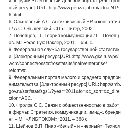
я выручки // Пензенский Деловой портал. [Электрон
ный ресурс]. URL: http://www.penza-job.ru/actual/415
6.html.
6. Ольшевский А.С. Антикризисный PR и консалтин
г / А.С. Ольшевский. СПб.: Питер, 2003.
7. Почепцов, ГГ. Теория коммуникации / ГГ. Почепц
ов. М.: Рефл-бук: Ваклер, 2001. – 656 с.
8. Федеральная служба государственной статистик
и. [Электронный ресурс].URL:http://www.gks.ru/wps/
wcm/connect/rosstat/rosstatsite/main/enterprise/
reform/#.
9. Федеральный портал малого и среднего предпри
нимательства [Электронный ресурс] URL: http://smb.
gov.ru/stat/stat/fsgs1/?year=2011&fo=&c_sort=&c_dire
ction=ASC.
10. Фролов С.С. Связи с общественностью в работ
е фирмы: Стратегия, коммуникации, имидж, бренди
нг. – М.: «ЛИБРОКОМ», 2011. – 368 с.
11. Шейнов В.П. Пиар «белый» и «черный»: Технол