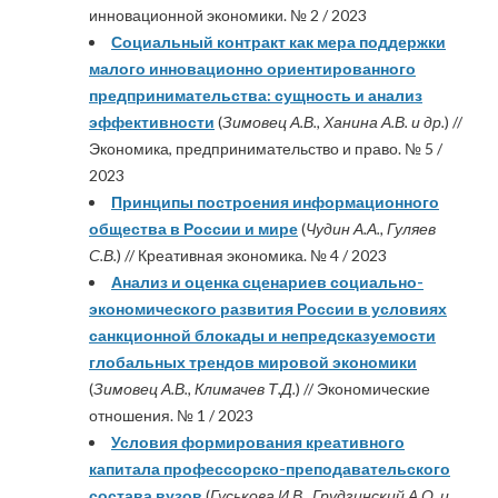
инновационной экономики. № 2 / 2023
Социальный контракт как мера поддержки
малого инновационно ориентированного
предпринимательства: сущность и анализ
эффективности
(
Зимовец А.В., Ханина А.В. и др.
) //
Экономика, предпринимательство и право. № 5 /
2023
Принципы построения информационного
общества в России и мире
(
Чудин А.А., Гуляев
С.В.
) // Креативная экономика. № 4 / 2023
Анализ и оценка сценариев социально-
экономического развития России в условиях
санкционной блокады и непредсказуемости
глобальных трендов мировой экономики
(
Зимовец А.В., Климачев Т.Д.
) // Экономические
отношения. № 1 / 2023
Условия формирования креативного
капитала профессорско-преподавательского
состава вузов
(
Гуськова И.В., Грудзинский А.О. и