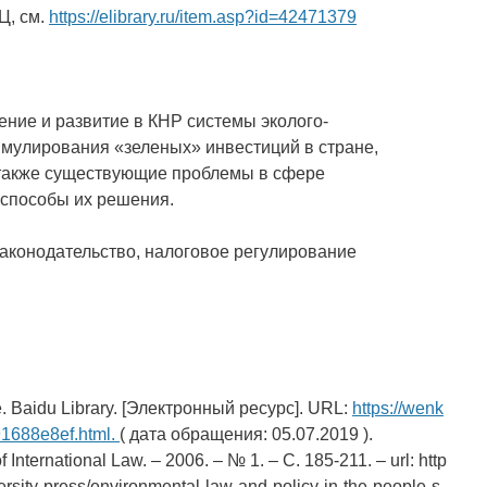
Ц, см.
https://elibrary.ru/item.asp?id=42471379
ение и развитие в КНР системы эколого-
имулирования «зеленых» инвестиций в стране,
 также существующие проблемы в сфере
способы их решения.
законодательство, налоговое регулирование
ce. Baidu Library. [Электронный ресурс]. URL:
https://wenk
1688e8ef.html.
( дата обращения: 05.07.2019 ).
f International Law. – 2006. – № 1. – С. 185-211. – url: http
rsity-press/environmental-law-and-policy-in-the-people-s-