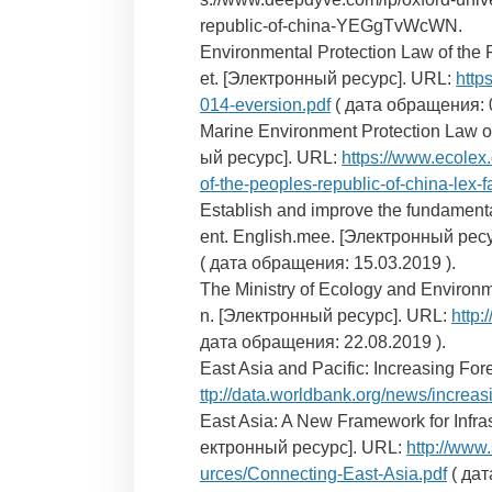
republic-of-china-YEGgTvWcWN.
Environmental Protection Law of the 
et. [Электронный ресурс]. URL:
http
014-eversion.pdf
( дата обращения: 0
Marine Environment Protection Law of
ый ресурс]. URL:
https://www.ecolex.
of-the-peoples-republic-of-china-lex
Establish and improve the fundamenta
ent. English.mee. [Электронный рес
( дата обращения: 15.03.2019 ).
The Ministry of Ecology and Environm
n. [Электронный ресурс]. URL:
http
дата обращения: 22.08.2019 ).
East Asia and Pacific: Increasing F
ttp://data.worldbank.org/news/increas
East Asia: A New Framework for Infr
ектронный ресурс]. URL:
http://ww
urces/Connecting-East-Asia.pdf
( дат