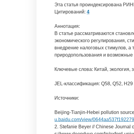
Эта статья проиндексирована РИН
Цитирований:
4
Аннотация:
В статье рассматриваются становл
экономического регулирования, ст
внедрение налоговых стимулов, а
природопользования и возможные 
Ключевые слова: Китай, экология, 
JEL-классификация: Q58, Q52, H29
Источники:
Beijing-Tianjin-Hebei pollution sour
u.baidu.com/view/0644aa537f192279
2. Stefanie Beyer // Chinese Journal o
s://www.deepdyve.com/lp/oxford-unive