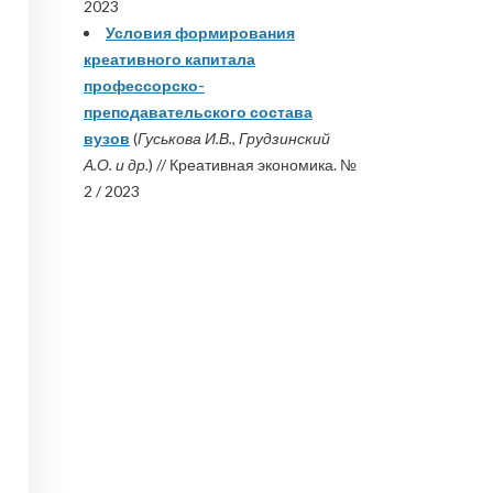
2023
Условия формирования
креативного капитала
профессорско-
преподавательского состава
вузов
(
Гуськова И.В., Грудзинский
А.О. и др.
) // Креативная экономика. №
2 / 2023