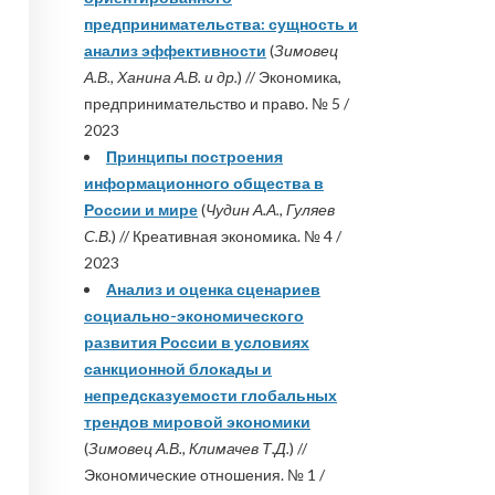
предпринимательства: сущность и
анализ эффективности
(
Зимовец
А.В., Ханина А.В. и др.
) // Экономика,
предпринимательство и право. № 5 /
2023
Принципы построения
информационного общества в
России и мире
(
Чудин А.А., Гуляев
С.В.
) // Креативная экономика. № 4 /
2023
Анализ и оценка сценариев
социально-экономического
развития России в условиях
санкционной блокады и
непредсказуемости глобальных
трендов мировой экономики
(
Зимовец А.В., Климачев Т.Д.
) //
Экономические отношения. № 1 /