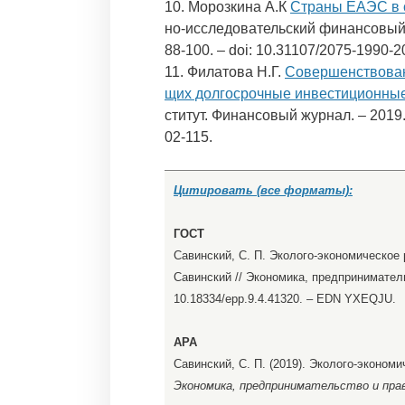
10. Морозкина А.К
Страны ЕАЭС в 
но-исследовательский финансовый и
88-100. – doi: 10.31107/2075-1990-2
11. Филатова Н.Г.
Совершенствован
щих долгосрочные инвестиционны
ститут. Финансовый журнал. – 2019. 
02-115.
Цитировать (все форматы):
ГОСТ
Савинский, С. П. Эколого-экономическое 
Савинский // Экономика, предпринимательс
10.18334/epp.9.4.41320. – EDN YXEQJU.
APA
Савинский, С. П. (2019). Эколого-эконом
Экономика, предпринимательство и прав