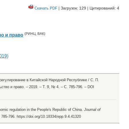
| Загрузок: 129 | Цитирований: 4
Скачать PDF
(
РИНЦ
,
ВАК
)
о и право
019)
регулирование в Китайской Народной Республике / С. П.
тво и право. – 2019. – Т. 9, № 4. – С. 785-796. – DOI
nomic regulation in the People's Republic of China.
Journal of
, 785-796. https://doi.org/10.18334/epp.9.4.41320