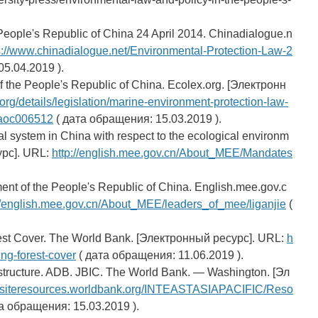
People's Republic of China 24 April 2014. Chinadialogue.n
s://www.chinadialogue.net/Environmental-Protection-Law-2
5.04.2019 ).
 the People's Republic of China. Ecolex.org. [Электронн
org/details/legislation/marine-environment-protection-law-
-faoc006512
( дата обращения: 15.03.2019 ).
l system in China with respect to the ecological environm
урс]. URL:
http://english.mee.gov.cn/About_MEE/Mandates
ent of the People's Republic of China. English.mee.gov.c
://english.mee.gov.cn/About_MEE/leaders_of_mee/liganjie
(
orest Cover. The World Bank. [Электронный ресурс]. URL:
h
ing-forest-cover
( дата обращения: 11.06.2019 ).
astructure. ADB. JBIC. The World Bank. — Washington. [Эл
w.siteresources.worldbank.org/INTEASTASIAPACIFIC/Reso
а обращения: 15.03.2019 ).