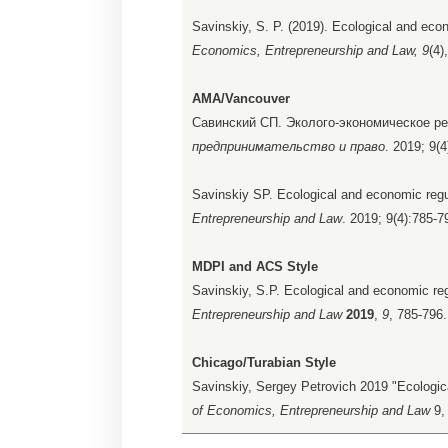
Savinskiy, S. P. (2019). Ecological and eco
Economics, Entrepreneurship and Law, 9
(4)
AMA/Vancouver
Савинский СП. Эколого-экономическое р
предпринимательство и право
. 2019; 9(
Savinskiy SP. Ecological and economic regul
Entrepreneurship and Law
. 2019; 9(4):785-7
MDPI and ACS Style
Savinskiy, S.P. Ecological and economic reg
Entrepreneurship and Law
2019
,
9
, 785-796.
Chicago/Turabian Style
Savinskiy, Sergey Petrovich 2019 "Ecologic
of Economics, Entrepreneurship and Law
9,