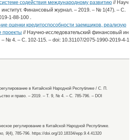
системе содействия международному развитию
// Науч
нститут. Финансовый журнал. – 2019. – № 1(47). – С.
019-1-88-100 .
ие оценки кредитоспособности заемщиков, реализую
е проекты
// Научно-исследовательский финансовый ин
– № 4. – С. 102-115. – doi: 10.31107/2075-1990-2019-4-1
регулирование в Китайской Народной Республике / С. П.
тво и право. – 2019. – Т. 9, № 4. – С. 785-796. – DOI
ическое регулирование в Китайской Народной Республике.
о, 9
(4), 785-796. https://doi.org/10.18334/epp.9.4.41320