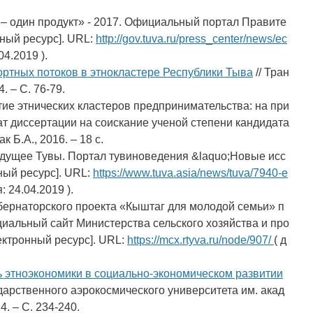
 – один продукт» - 2017. Официальный портал Правите
ный ресурс]. URL:
http://gov.tuva.ru/press_center/news/ec
4.2019 ).
ртных потоков в этнокластере Республики Тыва
// Тран
. – С. 76-79.
тие этнических кластеров предпринимательства: на при
ат диссертации на соискание ученой степени кандидата
к Б.А., 2016. – 18 с.
удущее Тувы. Портал тувиноведения &laquo;Новые исс
ный ресурс]. URL:
https://www.tuva.asia/news/tuva/7940-e
 24.04.2019 ).
ернаторского проекта «Кыштаг для молодой семьи» п
циальный сайт Министерства сельского хозяйства и про
ектронный ресурс]. URL:
https://mcx.rtyva.ru/node/907/
( д
ь этноэкономики в социально-экономическом развитии
ударственного аэрокосмического университета им. акад
. – С. 234-240.