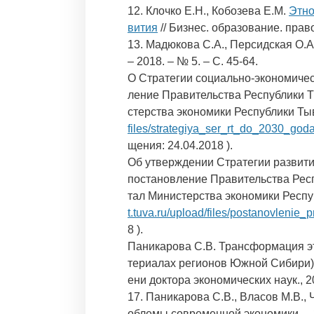
12. Клочко Е.Н., Кобозева Е.М.
Этно
вития
// Бизнес. образование. право.
13. Мадюкова С.А., Персидская О.А
– 2018. – № 5. – С. 45-64.
О Стратегии социально-экономичес
ление Правительства Республики Т
стерства экономики Республики Ты
files/strategiya_ser_rt_do_2030_god
щения: 24.04.2018 ).
Об утверждении Стратегии развития
постановление Правительства Респ
тал Министерства экономики Респу
t.tuva.ru/upload/files/postanovlenie
8 ).
Паникарова С.В. Трансформация э
териалах регионов Южной Сибири).
ени доктора экономических наук., 20
17. Паникарова С.В., Власов М.В.,
облемы современной экономики. – 20