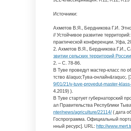
Источники:
Ахметов В.Я., Бердникова Г.И. Этн
// Устойчивое развитие территорий
практической конференции. Уфа, 200
2. Ахметов В.Я., Бердникова Г.И., 
звитии сельских территорий России
2. – С. 78-86.
В Туве проведут мастер-класс по 
тство &laquo;Тува-онлайн&raquo;. 
9/01/21/v-tuve-provedut-master-klas
4.2019) ).
В Туве стартует губернаторский п
ал Правительства Республики Тыва
nter/news/agriculture/22114/
( дата о
Госпрограмма. Официальный порта
нный ресурс]. URL:
http://www.mert.t