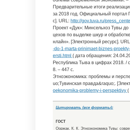
Предварительные итоги реализации
за 2018 год. Официальный портал 
с]. URL:
http://gov.tuva.ru/press_ce
Проект «Дук»: Минсельхоз Тувы до
цехов по выделке шкур и обработк
нлайн». [Электронный ресурс]. URL
-do-1-marta-prinimaet-biznes-proekt
ersti.html
( дата обращения: 24.04.20
Республика Тыва в цифрах 2018. / с
8. – 447 с.
Этноэкономика: проблемы и перспе
uo;Тувинская правда&raquo;. [Элек
oekonomika-problemy-i-perspektivy
(
Цитировать (все форматы):
ГОСТ
Ооржак, К. К. Этноэкономика Тувы: совре