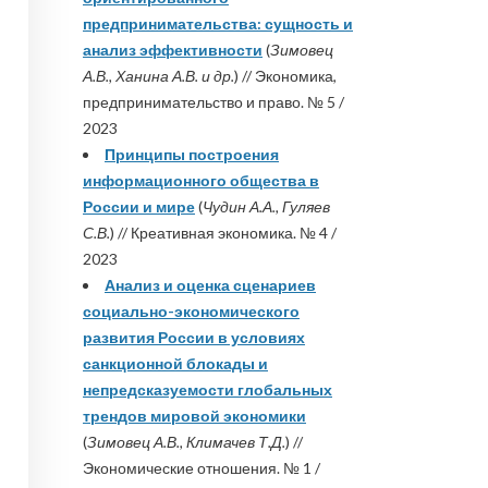
предпринимательства: сущность и
анализ эффективности
(
Зимовец
А.В., Ханина А.В. и др.
) // Экономика,
предпринимательство и право. № 5 /
2023
Принципы построения
информационного общества в
России и мире
(
Чудин А.А., Гуляев
С.В.
) // Креативная экономика. № 4 /
2023
Анализ и оценка сценариев
социально-экономического
развития России в условиях
санкционной блокады и
непредсказуемости глобальных
трендов мировой экономики
(
Зимовец А.В., Климачев Т.Д.
) //
Экономические отношения. № 1 /