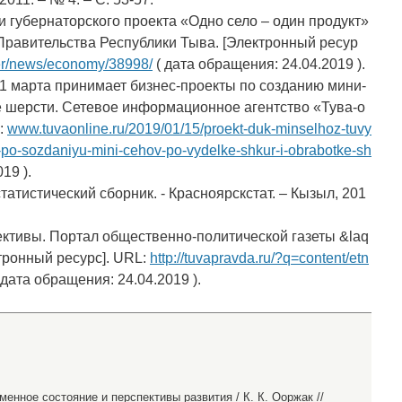
 губернаторского проекта «Одно село – один продукт»
Правительства Республики Тыва. [Электронный ресур
nter/news/economy/38998/
( дата обращения: 24.04.2019 ).
 1 марта принимает бизнес-проекты по созданию мини-
е шерсти. Сетевое информационное агентство «Тува-о
:
www.tuvaonline.ru/2019/01/15/proekt-duk-minselhoz-tuvy
y-po-sozdaniyu-mini-cehov-po-vydelke-shkur-i-obrabotke-sh
19 ).
татистический сборник. - Красноярскстат. – Кызыл, 201
ктивы. Портал общественно-политической газеты &laq
тронный ресурс]. URL:
http://tuvapravda.ru/?q=content/etn
 дата обращения: 24.04.2019 ).
менное состояние и перспективы развития / К. К. Ооржак //