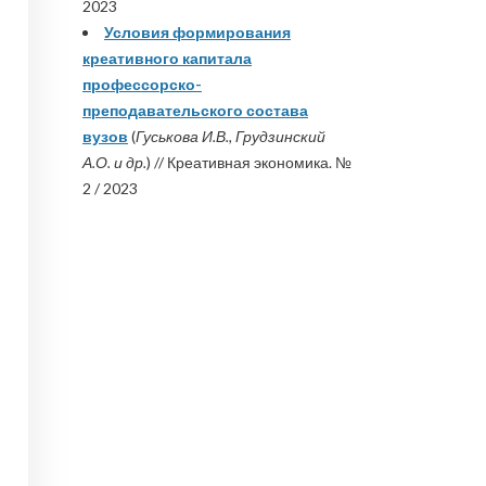
2023
Условия формирования
креативного капитала
профессорско-
преподавательского состава
вузов
(
Гуськова И.В., Грудзинский
А.О. и др.
) // Креативная экономика. №
2 / 2023