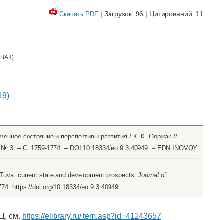
| Загрузок: 96 | Цитирований: 11
Скачать PDF
,
ВАК
)
19)
менное состояние и перспективы развития / К. К. Ооржак //
 № 3. – С. 1759-1774. – DOI 10.18334/eo.9.3.40949. – EDN INOVQY.
 Tuva: current state and development prospects.
Journal of
774. https://doi.org/10.18334/eo.9.3.40949
Ц, см.
https://elibrary.ru/item.asp?id=41243657