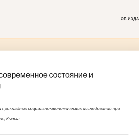
Skip
to
content
ОБ ИЗД
современное состояние и
я
прикладных социально-экономических исследований при
ия, Кызыл