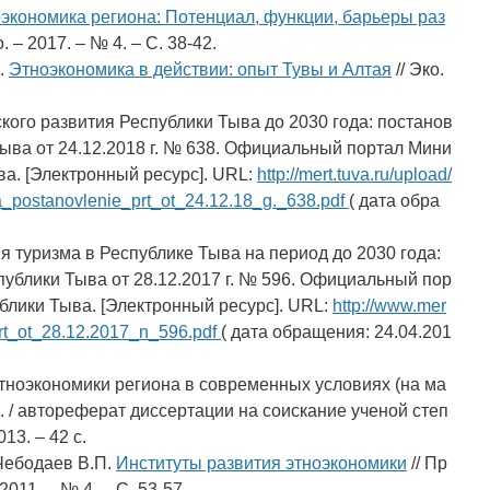
экономика региона: Потенциал, функции, барьеры раз
 – 2017. – № 4. – С. 38-42.
.
Этноэкономика в действии: опыт Тувы и Алтая
// Эко.
кого развития Республики Тыва до 2030 года: постанов
ыва от 24.12.2018 г. № 638. Официальный портал Мини
ва. [Электронный ресурс]. URL:
http://mert.tuva.ru/upload/
a_postanovlenie_prt_ot_24.12.18_g._638.pdf
( дата обра
 туризма в Республике Тыва на период до 2030 года:
ублики Тыва от 28.12.2017 г. № 596. Официальный пор
блики Тыва. [Электронный ресурс]. URL:
http://www.mer
_prt_ot_28.12.2017_n_596.pdf
( дата обращения: 24.04.201
тноэкономики региона в современных условиях (на ма
 / автореферат диссертации на соискание ученой степ
13. – 42 с.
 Чебодаев В.П.
Институты развития этноэкономики
// Пр
11. – № 4. – С. 53-57.