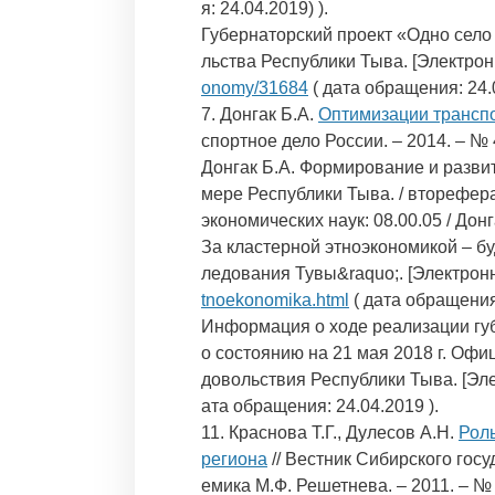
я: 24.04.2019) ).
Губернаторский проект «Одно село
льства Республики Тыва. [Электрон
onomy/31684
( дата обращения: 24.0
7. Донгак Б.А.
Оптимизации транспо
спортное дело России. – 2014. – № 4
Донгак Б.А. Формирование и разви
мере Республики Тыва. / вторефер
экономических наук: 08.00.05 / Донга
За кластерной этноэкономикой – б
ледования Тувы&raquo;. [Электрон
tnoekonomika.html
( дата обращения:
Информация о ходе реализации губ
о состоянию на 21 мая 2018 г. Офи
довольствия Республики Тыва. [Эл
ата обращения: 24.04.2019 ).
11. Краснова Т.Г., Дулесов А.Н.
Рол
региона
// Вестник Сибирского гос
емика М.Ф. Решетнева. – 2011. – № 4