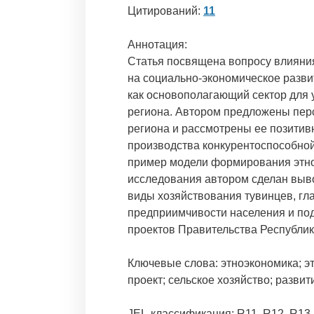
Цитирований:
11
Аннотация:
Статья посвящена вопросу влияния
на социально-экономическое разви
как основополагающий сектор для 
региона. Автором предложены пер
региона и рассмотрены ее позитив
производства конкурентоспособной
пример модели формирования этнок
исследования автором сделан выв
виды хозяйствования тувинцев, гл
предприимчивости населения и под
проектов Правительства Республик
Ключевые слова: этноэкономика; эт
проект; сельское хозяйство; развит
JEL-классификация: R11, R12, R13