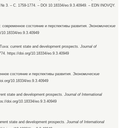
 № 3. – С. 1759-1774. – DOI 10.18334/eo.9.3.40949. – EDN INOVQY.
ы: современное состояние и перспективы развития.
Экономические
rg/10.18334/eo.9.3.40949
 Tuva: current state and development prospects.
Journal of
774. https://doi.org/10.18334/eo.9.3.40949
нное состояние и перспективы развития.
Экономические
/doi.org/10.18334/eo.9.3.40949
rent state and development prospects.
Journal of International
tps://doi.org/10.18334/eo.9.3.40949
rrent state and development prospects.
Journal of International