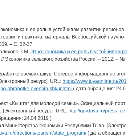
оэкономика и ее роль в устойчивом развитии регионов
: теория и практика: материалы Всероссийской научно-
9. – С. 32-37.
Салихова З.М.
Этноэкономика и ее роль в устойчивом ра
// Экономика сельского хозяйства России. – 2012. – №
обработке овечьих шкур. Сетевое информационное аген
[Электронный ресурс]. URL:
https://www.tuvaonline.ru/201
s-po-obrabotke-ovechih-shkur.html
( дата обращения: 24.0
роект «Кыштаг для молодой семьи». Официальный порт
. [Электронный ресурс]. URL:
http://gov.tuva.ru/press_ce
бращения: 24.04.2019 ).
л Министерства экономики Республики Тыва. [Электро
uva.ru/directions/tourism/state_program/
( дата обращени