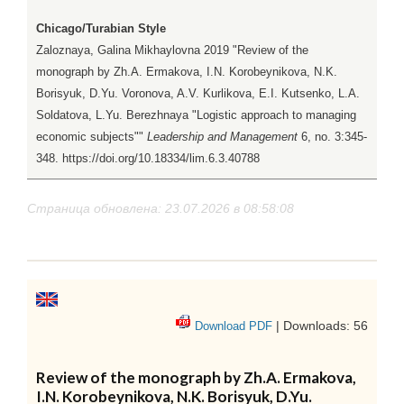
Chicago/Turabian Style
Zaloznaya, Galina Mikhaylovna 2019 "Review of the
monograph by Zh.A. Ermakova, I.N. Korobeynikova, N.K.
Borisyuk, D.Yu. Voronova, A.V. Kurlikova, E.I. Kutsenko, L.A.
Soldatova, L.Yu. Berezhnaya "Logistic approach to managing
economic subjects""
Leadership and Management
6, no. 3:345-
348. https://doi.org/10.18334/lim.6.3.40788
Страница обновлена: 23.07.2026 в 08:58:08
| Downloads: 56
Download PDF
Review of the monograph by Zh.A. Ermakova,
I.N. Korobeynikova, N.K. Borisyuk, D.Yu.