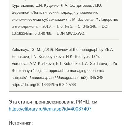
Курлыковой, Е.И. Куценко, Л.А. Солдатовой, Л.Ю.
Бережной «Логистический подход к управлению
экономическими субъектами» / Г. М. Залозная // Лидерство
и менеджмент. – 2019. – Т. 6, № 3. – С. 345-348. – DOI
10.18334/lim.6.3.40788. – EDN MWUXWO.
Zaloznaya, G. M. (2019). Review of the monograph by Zh.A.
Ermakova, I.N. Korobeynikova, N.K. Borisyuk, D.Yu.
Voronova, A.V. Kurlikova, E.I. Kutsenko, L.A. Soldatova, L.Yu.
Berezhnaya "Logistic approach to managing economic
subjects".
Leadership and Management, 6
(3), 345-348.
https://doi.org/10.18334/lim.6.3.40788
Эта статья проиндексирована РИНЦ, см.
https://elibrary.ru/item.asp?id=40087407
Источники: