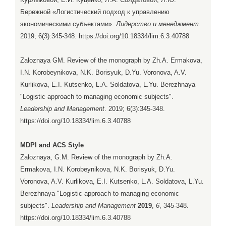
Бережной «Логистический подход к управлению
экономическими субъектами».
Лидерство и менеджмент
.
2019; 6(3):345-348. https://doi.org/10.18334/lim.6.3.40788
Zaloznaya GM. Review of the monograph by Zh.A. Ermakova,
I.N. Korobeynikova, N.K. Borisyuk, D.Yu. Voronova, A.V.
Kurlikova, E.I. Kutsenko, L.A. Soldatova, L.Yu. Berezhnaya
"Logistic approach to managing economic subjects".
Leadership and Management
. 2019; 6(3):345-348.
https://doi.org/10.18334/lim.6.3.40788
MDPI and ACS Style
Zaloznaya, G.M. Review of the monograph by Zh.A.
Ermakova, I.N. Korobeynikova, N.K. Borisyuk, D.Yu.
Voronova, A.V. Kurlikova, E.I. Kutsenko, L.A. Soldatova, L.Yu.
Berezhnaya "Logistic approach to managing economic
subjects".
Leadership and Management
2019
,
6
, 345-348.
https://doi.org/10.18334/lim.6.3.40788