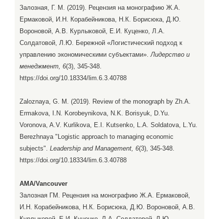
Залозная, Г. М. (2019). Рецензия на монографию Ж.А.
Ермаковой, И.Н. Корабейникова, Н.К. Борисюка, Д.Ю.
Вороновой, А.В. Курлыковой, Е.И. Куценко, Л.А.
Солдатовой, Л.Ю. Бережной «Логистический подход к
управлению экономическими субъектами».
Лидерство и
менеджмент, 6
(3), 345-348.
https://doi.org/10.18334/lim.6.3.40788
Zaloznaya, G. M. (2019). Review of the monograph by Zh.A.
Ermakova, I.N. Korobeynikova, N.K. Borisyuk, D.Yu.
Voronova, A.V. Kurlikova, E.I. Kutsenko, L.A. Soldatova, L.Yu.
Berezhnaya "Logistic approach to managing economic
subjects".
Leadership and Management, 6
(3), 345-348.
https://doi.org/10.18334/lim.6.3.40788
AMA/Vancouver
Залозная ГМ. Рецензия на монографию Ж.А. Ермаковой,
И.Н. Корабейникова, Н.К. Борисюка, Д.Ю. Вороновой, А.В.
Курлыковой, Е.И. Куценко, Л.А. Солдатовой, Л.Ю.