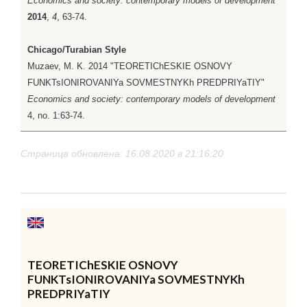
Economics and society: contemporary models of development
2014
,
4
, 63-74.
Chicago/Turabian Style
Muzaev, M. K. 2014 "TEORETIChESKIE OSNOVY
FUNKTsIONIROVANIYa SOVMESTNYKh PREDPRIYaTIY"
Economics and society: contemporary models of development
4, no. 1:63-74.
Страница обновлена: 16.08.2020 в 21:16:20
TEORETIChESKIE OSNOVY
FUNKTsIONIROVANIYa SOVMESTNYKh
PREDPRIYaTIY