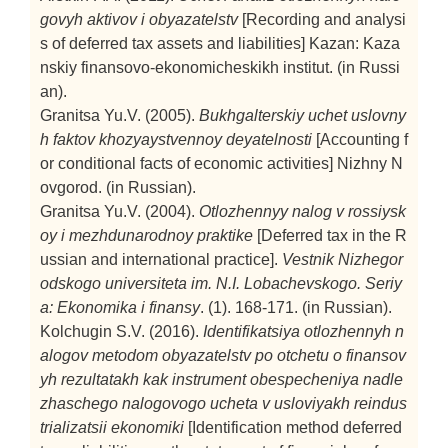
govyh aktivov i obyazatelstv
[Recording and analysi
s of deferred tax assets and liabilities]
Kazan: Kaza
nskiy finansovo-ekonomicheskikh institut. (in Russi
an).
Granitsa Yu.V. (2005).
Bukhgalterskiy uchet uslovny
h faktov khozyaystvennoy deyatelnosti
[Accounting f
or conditional facts of economic activities]
Nizhny N
ovgorod. (in Russian).
Granitsa Yu.V. (2004).
Otlozhennyy nalog v rossiysk
oy i mezhdunarodnoy praktike
[Deferred tax in the R
ussian and international practice].
Vestnik Nizhegor
odskogo universiteta im. N.I. Lobachevskogo. Seriy
a: Ekonomika i finansy
. (1). 168-171. (in Russian).
Kolchugin S.V. (2016).
Identifikatsiya otlozhennyh n
alogov metodom obyazatelstv po otchetu o finansov
yh rezultatakh kak instrument obespecheniya nadle
zhaschego nalogovogo ucheta v usloviyakh reindus
trializatsii ekonomiki
[Identification method deferred