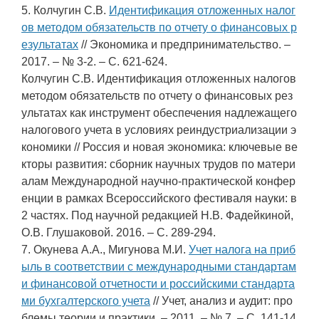
5. Колчугин С.В.
Идентификация отложенных налог
ов методом обязательств по отчету о финансовых р
езультатах
// Экономика и предпринимательство. –
2017. – № 3-2. – С. 621-624.
Колчугин С.В. Идентификация отложенных налогов
методом обязательств по отчету о финансовых рез
ультатах как инструмент обеспечения надлежащего
налогового учета в условиях реиндустриализации э
кономики // Россия и новая экономика: ключевые ве
кторы развития: сборник научных трудов по матери
алам Международной научно-практической конфер
енции в рамках Всероссийского фестиваля науки: в
2 частях. Под научной редакцией Н.В. Фадейкиной,
О.В. Глушаковой. 2016. – С. 289-294.
7. Окунева А.А., Мигунова М.И.
Учет налога на приб
ыль в соответствии с международными стандартам
и финансовой отчетности и российскими стандарта
ми бухгалтерского учета
// Учет, анализ и аудит: про
блемы теории и практики. – 2011. – № 7. – С. 141-14