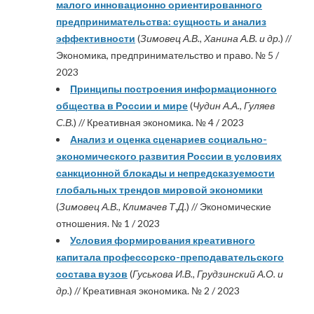
малого инновационно ориентированного
предпринимательства: сущность и анализ
эффективности
(
Зимовец А.В., Ханина А.В. и др.
) //
Экономика, предпринимательство и право. № 5 /
2023
Принципы построения информационного
общества в России и мире
(
Чудин А.А., Гуляев
С.В.
) // Креативная экономика. № 4 / 2023
Анализ и оценка сценариев социально-
экономического развития России в условиях
санкционной блокады и непредсказуемости
глобальных трендов мировой экономики
(
Зимовец А.В., Климачев Т.Д.
) // Экономические
отношения. № 1 / 2023
Условия формирования креативного
капитала профессорско-преподавательского
состава вузов
(
Гуськова И.В., Грудзинский А.О. и
др.
) // Креативная экономика. № 2 / 2023