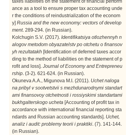
taxes liabilities on the statement of financial perform
ance as a tool to ensure proper tax accounting unde
r the conditions of reindustrialization of the econom
y]
Russia and the new economy: vectors of develop
ment
. 289-294. (in Russian).
Kolchugin S.V. (2017).
Identifikatsiya otlozhennyh n
alogov metodom obyazatelstv po otchetu o finansov
yh rezultatakh
[Identification of deferred taxes accor
ding to the method of liabilities on the statement of p
rofit and loss].
Journal of Economy and Entrepreneu
rship
. (3-2). 621-624. (in Russian).
Okuneva A.A., Migunova M.I. (2011).
Uchet naloga
na pribyl v sootvetstvii s mezhdunarodnymi standart
ami finansovoy otchetnosti i rossiyskimi standartami
bukhgalterskogo ucheta
[Accounting of profit tax in
accordance with international financial reporting sta
ndards and Russian accounting standards].
Uchet,
analiz i audit: problemy teorii i praktiki
. (7). 141-144.
(in Russian).