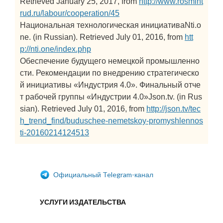
Retrieved January 25, 2017, from
http://www.rosmint
rud.ru/labour/cooperation/45
Национальная технологическая инициативаNti.o
ne. (in Russian). Retrieved July 01, 2016, from
htt
p://nti.one/index.php
Обеспечение будущего немецкой промышленно
сти. Рекомендации по внедрению стратегическо
й инициативы «Индустрия 4.0». Финальный отче
т рабочей группы «Индустрии 4.0»Json.tv. (in Rus
sian). Retrieved July 01, 2016, from
http://json.tv/tec
h_trend_find/buduschee-nemetskoy-promyshlennos
ti-20160214124513
Официальный Telegram-канал
УСЛУГИ ИЗДАТЕЛЬСТВА