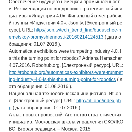
Обеспечение будущего немецкой промышленност
и. Рекомендации по внедрению стратегической ини
циативы «Индустрия 4.0». Финальный отчет рабоче
й группы «Индустрии 4.0». Json.tv. [Электронный ре
сурс]. URL:
http://json.tv/tech_trend_find/buduschee-n
emetskoy-promyshlennosti-20160214124513
( дата о
бращения: 01.07.2016 ).
Automatica’s exhibitors were trumpeting Industry 4.0. I
s this the turning point for robotics? Adriana Hamacher
4.07.2016. Robohub.org. [Электронный ресурс]. URL:
http://robohub.org/automaticas-exhibitors-were-trumpet
ing-industry-4-0-is-this-the-turning-point-for-robotics
( д
ата обращения: 01.08.2016 ).
Национальная технологическая инициатива. Nti.on
e. [Электронный ресурс]. URL:
http://nti.one/index.ph
p
( дата обращения: 01.07.2016 ).
Атлас новых профессий. Агентство стратегических
инициатив, Московская школа управления СКОЛКО
ВО. Вторая редакция. – Москва, 2015