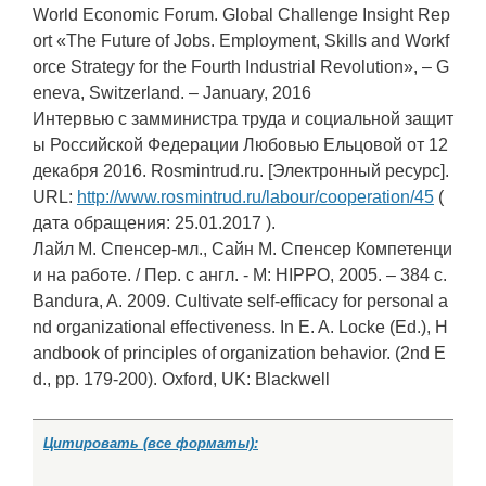
World Economic Forum. Global Challenge Insight Rep
ort «The Future of Jobs. Employment, Skills and Workf
orce Strategy for the Fourth Industrial Revolution», – G
eneva, Switzerland. – January, 2016
Интервью с замминистра труда и социальной защит
ы Российской Федерации Любовью Ельцовой от 12
декабря 2016. Rosmintrud.ru. [Электронный ресурс].
URL:
http://www.rosmintrud.ru/labour/cooperation/45
(
дата обращения: 25.01.2017 ).
Лайл М. Спенсер-мл., Сайн М. Спенсер Компетенци
и на работе. / Пер. с англ. - М: HIPPO, 2005. – 384 с.
Bandura, A. 2009. Cultivate self-efficacy for personal a
nd organizational effectiveness. In E. A. Locke (Ed.), H
andbook of principles of organization behavior. (2nd E
d., pp. 179-200). Oxford, UK: Blackwell
Цитировать (все форматы):