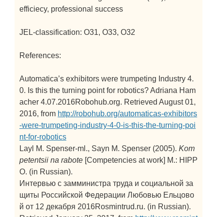
efficiecy, professional success
JEL-classification: O31, O33, O32
References:
Automatica’s exhibitors were trumpeting Industry 4.
0. Is this the turning point for robotics? Adriana Ham
acher 4.07.2016Robohub.org. Retrieved August 01,
2016, from
http://robohub.org/automaticas-exhibitors
-were-trumpeting-industry-4-0-is-this-the-turning-poi
nt-for-robotics
Layl M. Spenser-ml., Sayn M. Spenser (2005).
Kom
petentsii na rabote
[Competencies at work]
M.: HIPP
O. (in Russian).
Интервью с замминистра труда и социальной за
щиты Российской Федерации Любовью Ельцово
й от 12 декабря 2016Rosmintrud.ru. (in Russian).