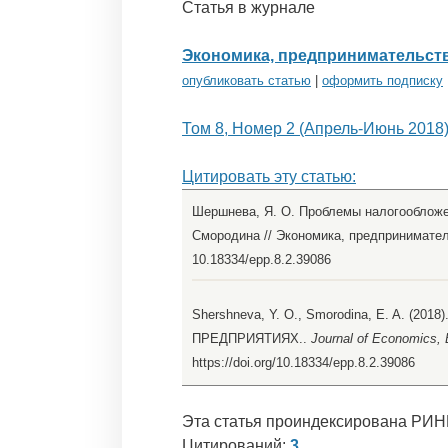
Статья в журнале
Экономика, предпринимательств
опубликовать статью
|
оформить подписку
Том 8, Номер 2 (Апрель-Июнь 2018
Цитировать эту статью:
Шершнева, Я. О. Проблемы налогообложен
Смородина // Экономика, предпринимательс
10.18334/epp.8.2.39086
Shershneva, Y. O., Smorodina, E. A
ПРЕДПРИЯТИЯХ..
Journal of Economics, 
https://doi.org/10.18334/epp.8.2.39086
Эта статья проиндексирована РИН
Цитирований:
3