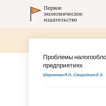
Проблемы налогообло
предприятиях
Шершнева Я.О.
,
Смородина Е.А.