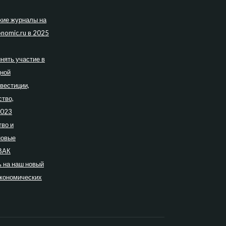
кие журналы на
nomic.ru в 2025
нять участие в
дной
вестиции,
ство,
2023
во и
новые
ВАК
 на наш новый
экономических