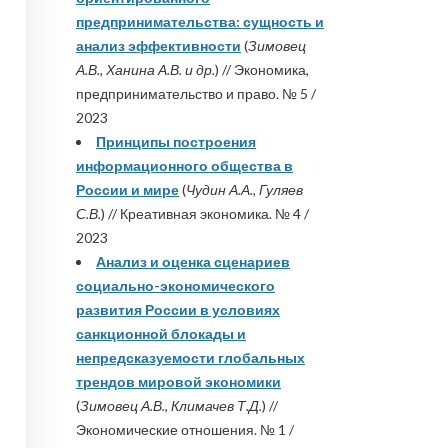
предпринимательства: сущность и
анализ эффективности
(
Зимовец
А.В., Ханина А.В. и др.
) // Экономика,
предпринимательство и право. № 5 /
2023
Принципы построения
информационного общества в
России и мире
(
Чудин А.А., Гуляев
С.В.
) // Креативная экономика. № 4 /
2023
Анализ и оценка сценариев
социально-экономического
развития России в условиях
санкционной блокады и
непредсказуемости глобальных
трендов мировой экономики
(
Зимовец А.В., Климачев Т.Д.
) //
Экономические отношения. № 1 /