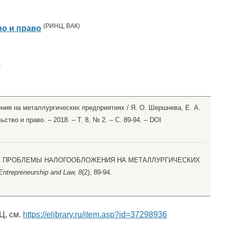
(
РИНЦ
,
ВАК
)
о и право
)
ия на металлургических предприятиях / Я. О. Шершнева, Е. А.
тво и право. – 2018. – Т. 8, № 2. – С. 89-94. – DOI
. (2018). ПРОБЛЕМЫ НАЛОГООБЛОЖЕНИЯ НА МЕТАЛЛУРГИЧЕСКИХ
Entrepreneurship and Law, 8
(2), 89-94.
Ц, см.
https://elibrary.ru/item.asp?id=37298936