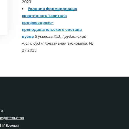
2023
Условия формирования
креативного капитала
профессорско-
преподавательского состава
вузов
(
Гуськова И.В., Грудзинский
А.О. и др.
) // Креативная экономика. №
2 / 2023
го
 издательства
ПНИ (Белый