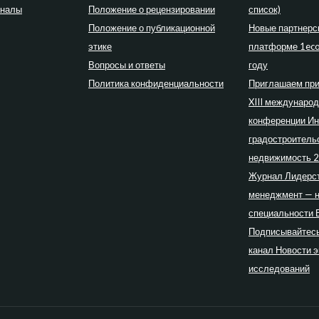
рналы
Положение о рецензировании
список)
Положение о публикационной
Новые партнерс
этике
платформе 1eco
Вопросы и ответы
году
Политика конфиденциальности
Приглашаем при
XIII междунаро
конференции Ин
градостроитель
недвижимость 
Журнал Лидерст
менеджмент — 
специальности 
Подписывайтесь
канал Новости 
исследований