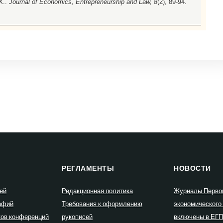
Х..
Journal of Economics, Entrepreneurship and Law, 8
(2), 89-94.
РЕГЛАМЕНТЫ
НОВОСТИ
ей
Редакционная политика
Журналы Перво
афий
Требования к оформлению
экономического
ков конференций
рукописей
включены в ЕГ