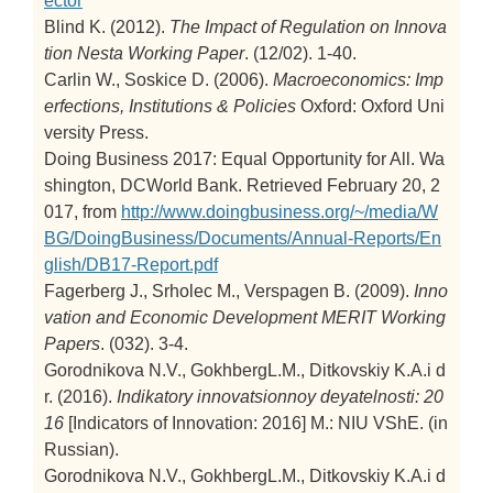
ector
Blind K. (2012).
The Impact of Regulation on Innova
tion
Nesta Working Paper
. (12/02). 1-40.
Carlin W., Soskice D. (2006).
Macroeconomics: Imp
erfections, Institutions & Policies
Oxford: Oxford Uni
versity Press.
Doing Business 2017: Equal Opportunity for All. Wa
shington, DCWorld Bank. Retrieved February 20, 2
017, from
http://www.doingbusiness.org/~/media/W
BG/DoingBusiness/Documents/Annual-Reports/En
glish/DB17-Report.pdf
Fagerberg J., Srholec M., Verspagen B. (2009).
Inno
vation and Economic Development
MERIT Working
Papers
. (032). 3-4.
Gorodnikova N.V., GokhbergL.M., Ditkovskiy K.A.i d
r. (2016).
Indikatory innovatsionnoy deyatelnosti: 20
16
[Indicators of Innovation: 2016]
M.: NIU VShE. (in
Russian).
Gorodnikova N.V., GokhbergL.M., Ditkovskiy K.A.i d