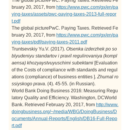
The global picturePwC. Paying Taxes. Retrieved Fe
bruary 20, 2017, from
https://www.pwc.com/gx/en/pa
ying-taxes/assets/pwc-paying-taxes-2013-full-repor
t.pdf
The global picturePwC. Paying Taxes. Retrieved Fe
bruary 20, 2017, from
https://www.pwc.com/gx/en/pa
ying-taxes/pdf/paying-taxes-2011.pdf
Truntsevskiy Yu.V. (2017).
Otsenka izderzhek po so
blyudeniyu standartov i pravil regulirovaniya (kompl
aensa) khozyaystvuyuschimi subektami
[Evaluation
of the Costs of compliance with standards and regul
ations (compliance) of business entities ].
Zhurnal ro
ssiyskogo prava
. (4). 45-55. (in Russian).
World Bank Doing Business 2016: Measuring Regu
latory Quality and Efficiency. Washington, DCWorld
Bank. Retrieved February 20, 2017, from
http://www.
doingbusiness.org/~/media/WBG/DoingBusiness/D
ocuments/Annual-Reports/English/DB16-Full-Repo
rt.pdf