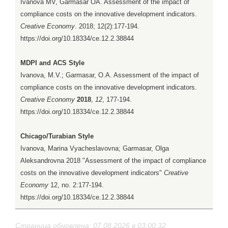
Ivanova MV, Garmasar OA. Assessment of the impact of
compliance costs on the innovative development indicators.
Creative Economy
. 2018; 12(2):177-194.
https://doi.org/10.18334/ce.12.2.38844
MDPI and ACS Style
Ivanova, M.V.; Garmasar, O.A. Assessment of the impact of
compliance costs on the innovative development indicators.
Creative Economy
2018
,
12
, 177-194.
https://doi.org/10.18334/ce.12.2.38844
Chicago/Turabian Style
Ivanova, Marina Vyacheslavovna; Garmasar, Olga
Aleksandrovna 2018 "Assessment of the impact of compliance
costs on the innovative development indicators"
Creative
Economy
12, no. 2:177-194.
https://doi.org/10.18334/ce.12.2.38844
Страница обновлена: 07.08.2026 в 03:00:32