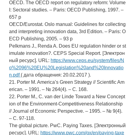
OECD. The OECD report on regulatory reform: Volume
I: Sectoral studies. – Paris: OECD Publishing, 1997. –
657 p
OECD/Eurostat. Oslo manual: Guidelines for collecting
and interpreting innovation data, 3rd Edition. – Paris: O
ECD Publishing, 2005. – 93 p
Pelkmans J., Renda A. Does EU regulation hinder or st
imulate innovation?. CEPS Special Report. [Электрон
ный ресурс]. URL:
https://www.ceps.eu/system/files/N
o%2096%20EU%20Legislation%20and%20Innovatio
n.pdf
( дата обращения: 20.02.2017 ).
21. Porter M. America’s Green Strategy // Scientific Am
erican. – 1991. – № 264(4). – С. 168.
22. Porter M., C. van der Linde Toward a New Concept
ion of the Environment-Competitiveness Relationship
// Journal of Economic Perspective. – 1995. – № 9(4).
– С. 97-118.
The global picture. PwC. Paying Taxes. [Электронный
ресурс]. URL:
https://www.pwc.com/gx/en/paying-taxe