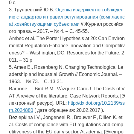
0 с.
3. Трунцевский Ю.В.
Оценка издержек по соблюден
ию стандартов и правил регулирования (комплаенс
а) хозяйствующими субъектами
// Журнал российск
ого права. – 2017. – № 4. – С. 45-55.
Ambec et al. The Porter Hypothesis at 20: Can Environ
mental Regulation Enhance Innovation and Competitiv
eness? – Washington, DC: Resources for the Future, 2
011. – 31 p
5. Ames E., Rosenberg N. Changing Technological Le
adership and Industrial Growth // Economic Journal. –
1963. – № 73. – С. 13-31.
Barbone L., Bird R.M., Vázquez Caro J. The Costs of V
AT: A review of the literature. Case Network Reports. [Э
лектронный ресурс]. URL:
http://dx.doi.org/10.2139/ss
rn.2024880
( дата обращения: 20.02.2017 ).
Bezlepkina I.V., Jongeneel R., Brouwer F., Dillen K. et
al. Costs of compliance with EU regulations and comp
etitiveness of the EU dairy sector. Academia. [Электро