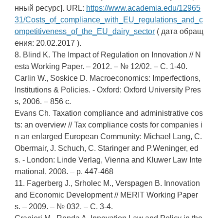
нный ресурс]. URL:
https://www.academia.edu/12965
31/Costs_of_compliance_with_EU_regulations_and_c
ompetitiveness_of_the_EU_dairy_sector
( дата обращ
ения: 20.02.2017 ).
8. Blind K. The Impact of Regulation on Innovation // N
esta Working Paper. – 2012. – № 12/02. – С. 1-40.
Carlin W., Soskice D. Macroeconomics: Imperfections,
Institutions & Policies. - Oxford: Oxford University Pres
s, 2006. – 856 с.
Evans Ch. Taxation compliance and administrative cos
ts: an overview // Tax compliance costs for companies i
n an enlarged European Community: Michael Lang, C.
Obermair, J. Schuch, C. Staringer and P.Weninger, ed
s. - London: Linde Verlag, Vienna and Kluwer Law Inte
rnational, 2008. – p. 447-468
11. Fagerberg J., Srholec M., Verspagen B. Innovation
and Economic Development // MERIT Working Paper
s. – 2009. – № 032. – С. 3-4.