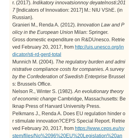
r. (2017).
Indikatory innovatsionnoy deyatelnosti:201
7
[Indicators of Innovation: 2017]
M.: NIU VShE. (in
Russian).
Granieri M., Renda A. (2012).
Innovation Law and P
olicy in the European Union
Milan: Springer.
Gross domestic expenditure on R&DUnesco. Retrie
ved February 20, 2017, from
http://uis.unesco.org/in
dicator/sti-rd-gerd-total
Munnich M. (2004).
The regulatory burden and admi
nistrative compliance costs for companies. A survey
by the Confederation of Swedish Enterprise
Brussel
s: Brussels Office.
Nelson R., Winter S. (1982).
An evolutionary theory
of economic change
Cambridge, Massachusetts: Be
lknap Press of Harvard University Press.
Pelkmans J., Renda A. Does EU regulation hinder o
r stimulate innovation?CEPS Special Report. Retrie
ved February 20, 2017, from
https://www.ceps.eu/sy
stem/files/No%2096%20EU%20Legislation%20an