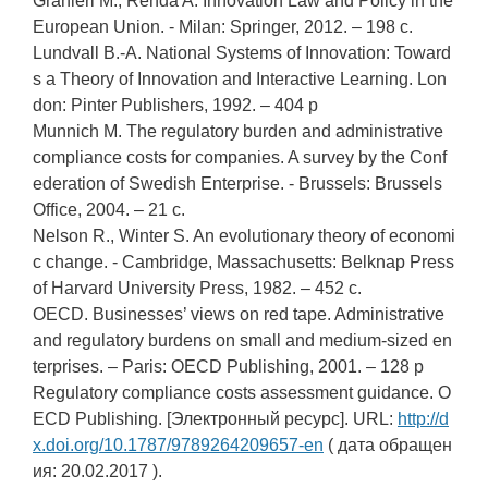
Granieri M., Renda A. Innovation Law and Policy in the
European Union. - Milan: Springer, 2012. – 198 с.
Lundvall B.-A. National Systems of Innovation: Toward
s a Theory of Innovation and Interactive Learning. Lon
don: Pinter Publishers, 1992. – 404 p
Munnich M. The regulatory burden and administrative
compliance costs for companies. A survey by the Conf
ederation of Swedish Enterprise. - Brussels: Brussels
Office, 2004. – 21 с.
Nelson R., Winter S. An evolutionary theory of economi
c change. - Cambridge, Massachusetts: Belknap Press
of Harvard University Press, 1982. – 452 с.
OECD. Businesses’ views on red tape. Administrative
and regulatory burdens on small and medium-sized en
terprises. – Paris: OECD Publishing, 2001. – 128 p
Regulatory compliance costs assessment guidance. O
ECD Publishing. [Электронный ресурс]. URL:
http://d
x.doi.org/10.1787/9789264209657-en
( дата обращен
ия: 20.02.2017 ).