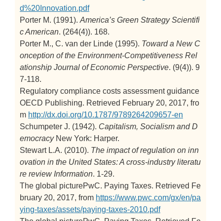
d%20Innovation.pdf
Porter M. (1991).
America’s Green Strategy
Scientifi
c American
. (264(4)). 168.
Porter M., C. van der Linde (1995).
Toward a New C
onception of the Environment-Competitiveness Rel
ationship
Journal of Economic Perspective
. (9(4)). 9
7-118.
Regulatory compliance costs assessment guidance
OECD Publishing. Retrieved February 20, 2017, fro
m
http://dx.doi.org/10.1787/9789264209657-en
Schumpeter J. (1942).
Capitalism, Socialism and D
emocracy
New York: Harper.
Stewart L.A. (2010).
The impact of regulation on inn
ovation in the United States: A cross-industry literatu
re review
Information
. 1-29.
The global picturePwC. Paying Taxes. Retrieved Fe
bruary 20, 2017, from
https://www.pwc.com/gx/en/pa
ying-taxes/assets/paying-taxes-2010.pdf