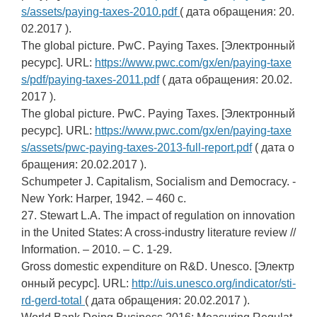
s/assets/paying-taxes-2010.pdf
( дата обращения: 20.
02.2017 ).
The global picture. PwC. Paying Taxes. [Электронный
ресурс]. URL:
https://www.pwc.com/gx/en/paying-taxe
s/pdf/paying-taxes-2011.pdf
( дата обращения: 20.02.
2017 ).
The global picture. PwC. Paying Taxes. [Электронный
ресурс]. URL:
https://www.pwc.com/gx/en/paying-taxe
s/assets/pwc-paying-taxes-2013-full-report.pdf
( дата о
бращения: 20.02.2017 ).
Schumpeter J. Capitalism, Socialism and Democracy. -
New York: Harper, 1942. – 460 с.
27. Stewart L.A. The impact of regulation on innovation
in the United States: A cross-industry literature review //
Information. – 2010. – С. 1-29.
Gross domestic expenditure on R&D. Unesco. [Электр
онный ресурс]. URL:
http://uis.unesco.org/indicator/sti-
rd-gerd-total
( дата обращения: 20.02.2017 ).