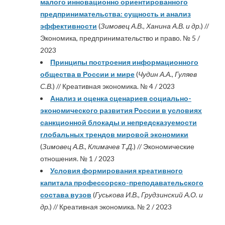
малого инновационно ориентированного
предпринимательства: сущность и анализ
эффективности
(
Зимовец А.В., Ханина А.В. и др.
) //
Экономика, предпринимательство и право. № 5 /
2023
Принципы построения информационного
общества в России и мире
(
Чудин А.А., Гуляев
С.В.
) // Креативная экономика. № 4 / 2023
Анализ и оценка сценариев социально-
экономического развития России в условиях
санкционной блокады и непредсказуемости
глобальных трендов мировой экономики
(
Зимовец А.В., Климачев Т.Д.
) // Экономические
отношения. № 1 / 2023
Условия формирования креативного
капитала профессорско-преподавательского
состава вузов
(
Гуськова И.В., Грудзинский А.О. и
др.
) // Креативная экономика. № 2 / 2023