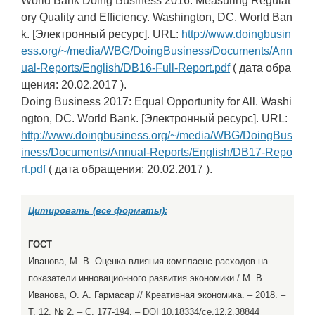
World Bank Doing Business 2016: Measuring Regulat
ory Quality and Efficiency. Washington, DC. World Ban
k. [Электронный ресурс]. URL:
http://www.doingbusin
ess.org/~/media/WBG/DoingBusiness/Documents/Ann
ual-Reports/English/DB16-Full-Report.pdf
( дата обра
щения: 20.02.2017 ).
Doing Business 2017: Equal Opportunity for All. Washi
ngton, DC. World Bank. [Электронный ресурс]. URL:
http://www.doingbusiness.org/~/media/WBG/DoingBus
iness/Documents/Annual-Reports/English/DB17-Repo
rt.pdf
( дата обращения: 20.02.2017 ).
Цитировать (все форматы):
ГОСТ
Иванова, М. В. Оценка влияния комплаенс-расходов на
показатели инновационного развития экономики / М. В.
Иванова, О. А. Гармасар // Креативная экономика. – 2018. –
Т. 12, № 2. – С. 177-194. – DOI 10.18334/ce.12.2.38844