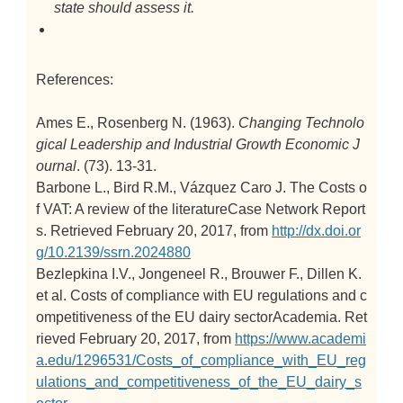
state should assess it.
References:
Ames E., Rosenberg N. (1963).
Changing Technolo
gical Leadership and Industrial Growth
Economic J
ournal
. (73). 13-31.
Barbone L., Bird R.M., Vázquez Caro J. The Costs o
f VAT: A review of the literatureCase Network Report
s. Retrieved February 20, 2017, from
http://dx.doi.or
g/10.2139/ssrn.2024880
Bezlepkina I.V., Jongeneel R., Brouwer F., Dillen K.
et al. Costs of compliance with EU regulations and c
ompetitiveness of the EU dairy sectorAcademia. Ret
rieved February 20, 2017, from
https://www.academi
a.edu/1296531/Costs_of_compliance_with_EU_reg
ulations_and_competitiveness_of_the_EU_dairy_s