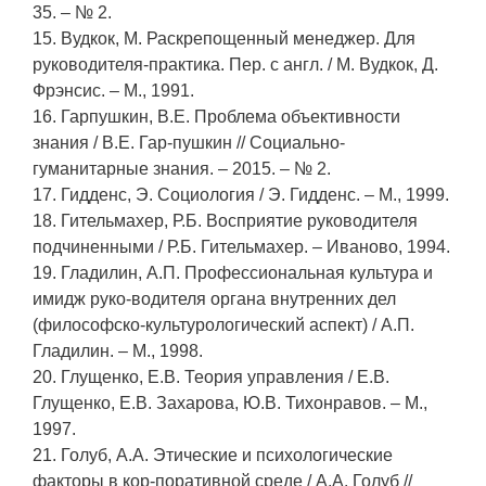
35. – № 2.
15. Вудкок, М. Раскрепощенный менеджер. Для
руководителя-практика. Пер. с англ. / М. Вудкок, Д.
Фрэнсис. – М., 1991.
16. Гарпушкин, В.Е. Проблема объективности
знания / В.Е. Гар-пушкин // Социально-
гуманитарные знания. – 2015. – № 2.
17. Гидденс, Э. Социология / Э. Гидденс. – М., 1999.
18. Гительмахер, Р.Б. Восприятие руководителя
подчиненными / Р.Б. Гительмахер. – Иваново, 1994.
19. Гладилин, А.П. Профессиональная культура и
имидж руко-водителя органа внутренних дел
(философско-культурологический аспект) / А.П.
Гладилин. – М., 1998.
20. Глущенко, Е.В. Теория управления / Е.В.
Глущенко, Е.В. Захарова, Ю.В. Тихонравов. – М.,
1997.
21. Голуб, А.А. Этические и психологические
факторы в кор-поративной среде / А.А. Голуб //