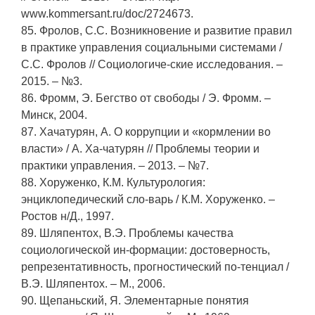
www.kommersant.ru/doc/2724673.
85. Фролов, С.С. Возникновение и развитие правил
в практике управления социальными системами /
С.С. Фролов // Социологиче-ские исследования. –
2015. – №3.
86. Фромм, Э. Бегство от свободы / Э. Фромм. –
Минск, 2004.
87. Хачатурян, А. О коррупции и «кормлении во
власти» / А. Ха-чатурян // Проблемы теории и
практики управления. – 2013. – №7.
88. Хоруженко, К.М. Культурология:
энциклопедический сло-варь / К.М. Хоруженко. –
Ростов н/Д., 1997.
89. Шляпентох, В.Э. Проблемы качества
социологической ин-формации: достоверность,
репрезентативность, прогностический по-тенциал /
В.Э. Шляпентох. – М., 2006.
90. Щепаньский, Я. Элементарные понятия