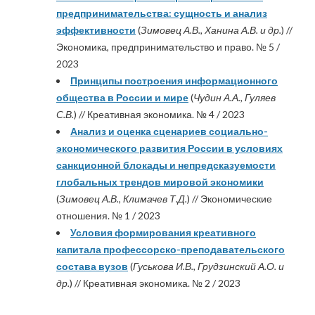
предпринимательства: сущность и анализ
эффективности
(
Зимовец А.В., Ханина А.В. и др.
) //
Экономика, предпринимательство и право. № 5 /
2023
Принципы построения информационного
общества в России и мире
(
Чудин А.А., Гуляев
С.В.
) // Креативная экономика. № 4 / 2023
Анализ и оценка сценариев социально-
экономического развития России в условиях
санкционной блокады и непредсказуемости
глобальных трендов мировой экономики
(
Зимовец А.В., Климачев Т.Д.
) // Экономические
отношения. № 1 / 2023
Условия формирования креативного
капитала профессорско-преподавательского
состава вузов
(
Гуськова И.В., Грудзинский А.О. и
др.
) // Креативная экономика. № 2 / 2023