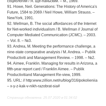
социологии / Я. Ще-паньский. – М., 1969.
91. Howe, Neil. Generations: The History of America's
Future, 1584 to 2069 / Neil Howe, William Strauss. –
NewYork, 1991.
92. Wellman, B. The social affordances of the Internet
for Net-worked individualism / B. Wellman // Journal of
Computer Mediated Communication (JCMC). – 2003.
– Vol. 8. – №3.
93. Andrea, M. Meeting the performance challenge, a
nine-state comparative analysis / M. Andrea. – Publik
Productiviti and Management Review. – 1998. – №2.
94. Aimee, Franklin. Managing for results in Arizona, a
fifth-year report card / Franklin Aimee. – Publik
Productivitiand Management Re-view, 1999.
95. URL: // http:www.zillion.net/ru/blog/316/pokolieniia
– x-y-z-kak-v-nikh-razobrat-sia#
Страница обновлена: 25.07.2020 в 01:34:02