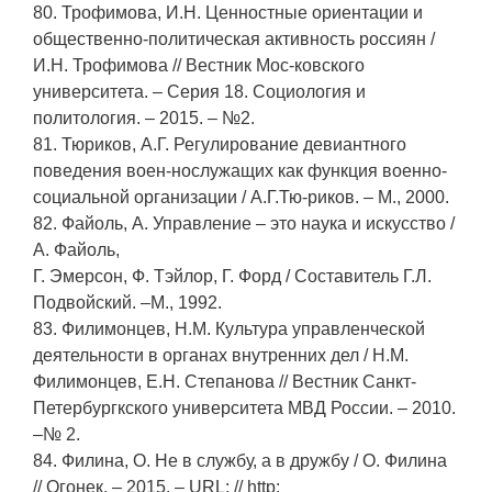
80. Трофимова, И.Н. Ценностные ориентации и
общественно-политическая активность россиян /
И.Н. Трофимова // Вестник Мос-ковского
университета. – Серия 18. Социология и
политология. – 2015. – №2.
81. Тюриков, А.Г. Регулирование девиантного
поведения воен-нослужащих как функция военно-
социальной организации / А.Г.Тю-риков. – М., 2000.
82. Файоль, А. Управление – это наука и искусство /
А. Файоль,
Г. Эмерсон, Ф. Тэйлор, Г. Форд / Составитель Г.Л.
Подвойский. –М., 1992.
83. Филимонцев, Н.М. Культура управленческой
деятельности в органах внутренних дел / Н.М.
Филимонцев, Е.Н. Степанова // Вестник Санкт-
Петербургкского университета МВД России. – 2010.
–№ 2.
84. Филина, О. Не в службу, а в дружбу / О. Филина
// Огонек. – 2015. – URL: // http: