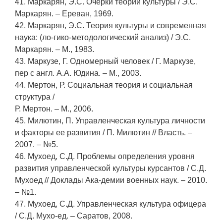
41. Маркарян, Э.С. Очерки теории культуры / Э.С.
Маркарян. – Ереван, 1969.
42. Маркарян, Э.С. Теория культуры и современная
наука: (ло-гико-методологический анализ) / Э.С.
Маркарян. – М., 1983.
43. Маркузе, Г. Одномерный человек / Г. Маркузе,
пер с англ. А.А. Юдина. – М., 2003.
44. Мертон, Р. Социальная теория и социальная
структура /
Р. Мертон. – М., 2006.
45. Милютин, П. Управленческая культура личности
и факторы ее развития / П. Милютин // Власть. –
2007. – №5.
46. Мухоед, С.Д. Проблемы определения уровня
развития управленческой культуры курсантов / С.Д.
Мухоед // Доклады Ака-демии военных наук. – 2010.
– №1.
47. Мухоед, С.Д. Управленческая культура офицера
/ С.Д. Мухо-ед. – Саратов, 2008.