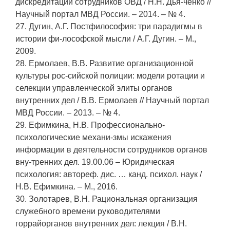
дискредитации сотрудников ОВД / Н.Н. Дья-ченко //
Научный портал МВД России. – 2014. – № 4.
27. Дугин, А.Г. Постфилософия: три парадигмы в
истории фи-лософской мысли / А.Г. Дугин. – М.,
2009.
28. Ермолаев, В.В. Развитие организационной
культуры рос-сийской полиции: модели ротации и
селекции управленческой элиты органов
внутренних дел / В.В. Ермолаев // Научный портал
МВД России. – 2013. – № 4.
29. Ефимкина, Н.В. Профессионально-
психологические механи-змы искажения
информации в деятельности сотрудников органов
вну-тренних дел. 19.00.06 – Юридическая
психология: автореф. дис. … канд. психол. наук /
Н.В. Ефимкина. – М., 2016.
30. Золотарев, В.Н. Рациональная организация
служебного времени руководителями
горрайорганов внутренних дел: лекция / В.Н.