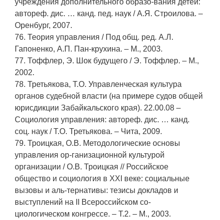
учреждения дополнительного образо-вания детей:
автореф. дис. … канд. пед. наук / А.Я. Строилова. –
Оренбург, 2007.
76. Теория управления / Под общ. ред. А.Л.
Гапоненко, А.П. Пан-крухина. – М., 2003.
77. Тоффлер, Э. Шок будущего / Э. Тоффлер. – М.,
2002.
78. Третьякова, Т.О. Управленческая культура
органов судебной власти (на примере судов общей
юрисдикции Забайкальского края). 22.00.08 –
Социология управления: автореф. дис. … канд.
соц. наук / Т.О. Третьякова. – Чита, 2009.
79. Троицкая, О.В. Методологические основы
управления ор-ганизационной культурой
организации / О.В. Троицкая // Российское
общество и социология в ХХI веке: социальные
вызовы и аль-тернативы: тезисы докладов и
выступлений на II Всероссийском со-
циологическом конгрессе. – Т.2. – М., 2003.