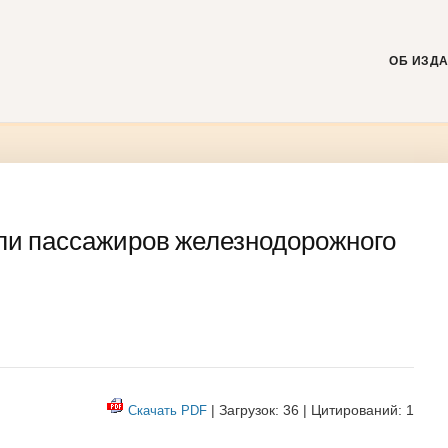
Skip
to
content
ОБ ИЗД
и пассажиров железнодорожного
| Загрузок: 36 | Цитирований: 1
Скачать PDF