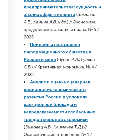
предпринимательства: сущность и
анализ эффективности
(
Зимовец
А.В., Ханина А.В. и др.
) // Экономика,
предпринимательство и право. № 5 /
2023
Принципы построения
информационного общества в
России и мире
(
Чудин А.А., Гуляев
С.В.
) // Креативная экономика. № 4 /
2023
Анализ и оценка сценариев
социально-экономического
развития России в условиях
санкционной блокады и
непредсказуемости глобальных
трендов мировой экономики
(
Зимовец А.В., Климачев Т.Д.
) //
Экономические отношения. № 1 /