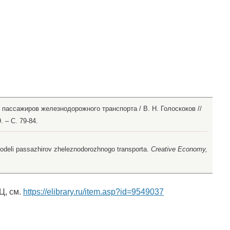
пассажиров железнодорожного транспорта / В. Н. Голоскоков //
. – С. 79-84.
modeli passazhirov zheleznodorozhnogo transporta.
Creative Economy,
Ц, см.
https://elibrary.ru/item.asp?id=9549037