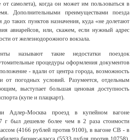
 от самолета), когда он может им пользоваться в
мя. Дополнительными преимуществами поезда
я до таких пунктов назначения, куда «не долетают
вия авиарейсов, или, скажем, если нужный адрес
ости от железнодорожного вокзала.
енты называют такие недостатки поездок
и утомительные процедуры оформления документов
сположение ‑ вдали от центра города, возможность
и от погодных условий. Разумеется, отдельным
ующим, выступает большая ценовая доступность
порта (купе и плацкарт).
ии Адлер-Москва проезд в купейном вагоне
7 г был дешевле более чем в 2 раза стоимости
ассом (4166 рублей против 9100), в вагоне СВ ‑ в
абилета бизнес-класса (5533 рубля против 10758).