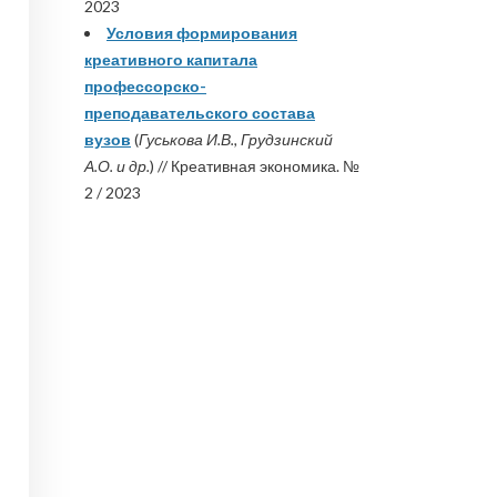
2023
Условия формирования
креативного капитала
профессорско-
преподавательского состава
вузов
(
Гуськова И.В., Грудзинский
А.О. и др.
) // Креативная экономика. №
2 / 2023