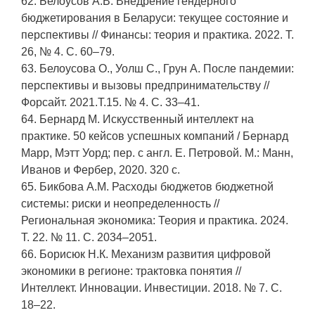
62. Белоусов А.В. Внедрение гендерного
бюджетирования в Беларуси: текущее состояние и
перспективы // Финансы: теория и практика. 2022. Т.
26, № 4. С. 60–79.
63. Белоусова О., Уолш С., Грун А. После пандемии:
перспективы и вызовы предпринимательству //
Форсайт. 2021.Т.15. № 4. С. 33–41.
64. Бернард М. Искусственный интеллект на
практике. 50 кейсов успешных компаний / Бернард
Марр, Мэтт Уорд; пер. с англ. Е. Петровой. М.: Манн,
Иванов и Фербер, 2020. 320 с.
65. Бикбова А.М. Расходы бюджетов бюджетной
системы: риски и неопределенность //
Региональная экономика: Теория и практика. 2024.
Т. 22. № 11. С. 2034–2051.
66. Борисюк Н.К. Механизм развития цифровой
экономики в регионе: трактовка понятия //
Интеллект. Инновации. Инвестиции. 2018. № 7. С.
18–22.