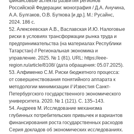
финансовые аспекты развития регионов
Российской Федерации: монография / Д.А. Анучина,
А.А. Булгаков, О.В. Буткова [и др.]. М.: Русайнс,
2024. 186 с.
52. Алексеевская А.В., Ваславская И.Ю. Налоговые
риски в условиях трансформации рынка труда и
предпринимательства (на материалах Республики
Татарстан) // Региональная экономика и
управление. 2025. № 1 (81). URL: https://eee-
region.ru/article/8108/ (дата обращения: 05.07.2025).
53. Алфименко С.М. Риски бюджетного процесса:
от совершенствования понятийного аппарата к
методологии минимизации // Известия Санкт-
Петербургского государственного экономического
университета. 2020. № 1 (121). С. 135–143.
54. Андреев М. Исследование механизма
глубинных потребительских привычек и вариантов
финансирования роста государственных расходов
Серия докладов об экономических исследованиях.