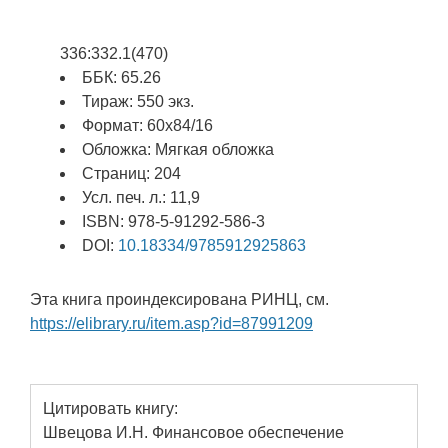
336:332.1(470)
ББК: 65.26
Тираж: 550 экз.
Формат: 60х84/16
Обложка: Мягкая обложка
Страниц: 204
Усл. печ. л.: 11,9
ISBN: 978-5-91292-586-3
DOI:
10.18334/9785912925863
Эта книга проиндексирована РИНЦ, см.
https://elibrary.ru/item.asp?id=87991209
Цитировать книгу:
Швецова И.Н. Финансовое обеспечение