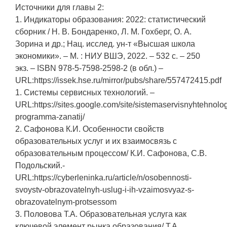
Источники для главы 2:
1. Индикаторы образования: 2022: статистический
сборник / Н. В. Бондаренко, Л. М. Гохберг, О. А.
Зорина и др.; Нац. исслед. ун-т «Высшая школа
экономики». – М. : НИУ ВШЭ, 2022. – 532 с. – 250
экз. – ISBN 978-5-7598-2598-2 (в обл.) –
URL:https://issek.hse.ru/mirror/pubs/share/557472415.pdf
1. Системы сервисных технологий. –
URL:https://sites.google.com/site/sistemaservisnyhtehnolog
programma-zanatij/
2. Сафонова К.И. Особенности свойств
образовательных услуг и их взаимосвязь с
образовательным процессом/ К.И. Сафонова, С.В.
Подольский.-
URL:https://cyberleninka.ru/article/n/osobennosti-
svoystv-obrazovatelnyh-uslug-i-ih-vzaimosvyaz-s-
obrazovatelnym-protsessom
3. Половова Т.А. Образовательная услуга как
ключевой элемент рынка образования/ Т.А.