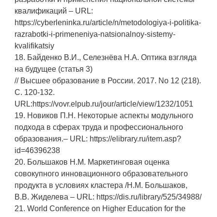
квалификаций – URL:
https://cyberleninka.ru/article/n/metodologiya-i-politika-
razrabotki-i-primeneniya-natsionalnoy-sistemy-
kvalifikatsiy
18. Байденко В.И., Селезнёва Н.А. Оптика взгляда
на будущее (статья 3)
// Высшее образование в России. 2017. No 12 (218).
С. 120-132.
URL:https://vovr.elpub.ru/jour/article/view/1232/1051
19. Новиков П.Н. Некоторые аспекты модульного
подхода в сферах труда и профессионального
образования.– URL: https://elibrary.ru/item.asp?
id=46396238
20. Большаков Н.М. Маркетинговая оценка
совокупного инновационного образовательного
продукта в условиях кластера /Н.М. Большаков,
В.В. Жиделева – URL: https://dis.ru/library/525/34988/
21. World Conference on Higher Education for the