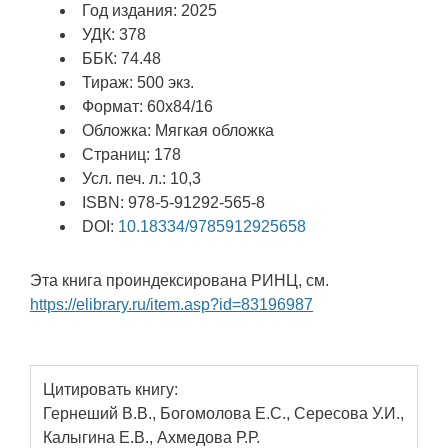
Год издания: 2025
УДК: 378
ББК: 74.48
Тираж: 500 экз.
Формат: 60х84/16
Обложка: Мягкая обложка
Страниц: 178
Усл. печ. л.: 10,3
ISBN: 978-5-91292-565-8
DOI:
10.18334/9785912925658
Эта книга проиндексирована РИНЦ, см.
https://elibrary.ru/item.asp?id=83196987
Цитировать книгу:
Гернеший В.В., Богомолова Е.С., Сересова У.И.,
Калыгина Е.В., Ахмедова Р.Р.