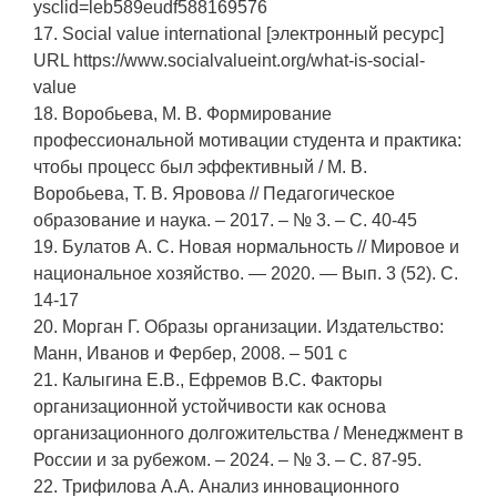
ysclid=leb589eudf588169576
17. Social value international [электронный ресурс]
URL https://www.socialvalueint.org/what-is-social-
value
18. Воробьева, М. В. Формирование
профессиональной мотивации студента и практика:
чтобы процесс был эффективный / М. В.
Воробьева, Т. В. Яровова // Педагогическое
образование и наука. – 2017. – № 3. – С. 40-45
19. Булатов А. С. Новая нормальность // Мировое и
национальное хозяйство. — 2020. — Вып. 3 (52). С.
14-17
20. Морган Г. Образы организации. Издательство:
Манн, Иванов и Фербер, 2008. – 501 с
21. Калыгина Е.В., Ефремов В.С. Факторы
организационной устойчивости как основа
организационного долгожительства / Менеджмент в
России и за рубежом. – 2024. – № 3. – С. 87-95.
22. Трифилова А.А. Анализ инновационного