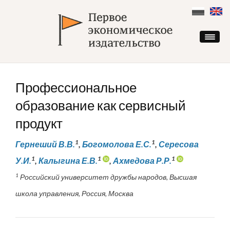
Skip
to
content
Профессиональное
образование как сервисный
продукт
1
1
Гернеший В.В.
,
Богомолова Е.С.
,
Сересова
1
1
1
У.И.
,
Калыгина Е.В.
,
Ахмедова Р.Р.
1
Российский университет дружбы народов, Высшая
школа управления, Россия, Москва