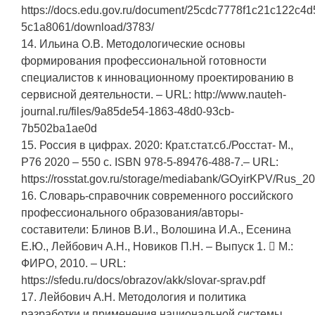
https://docs.edu.gov.ru/document/25cdc7778f1c21c122c4
5c1a8061/download/3783/
14. Ильина О.В. Методологические основы
формирования профессиональной готовности
специалистов к инновационному проектированию в
сервисной деятельности. – URL: http://www.nauteh-
journal.ru/files/9a85de54-1863-48d0-93cb-
7b502ba1ae0d
15. Россия в цифрах. 2020: Крат.стат.сб./Росстат- M.,
Р76 2020 – 550 с. ISBN 978-5-89476-488-7.– URL:
https://rosstat.gov.ru/storage/mediabank/GOyirKPV/Rus_20
16. Словарь-справочник современного российского
профессионального образования/авторы-
составители: Блинов В.И., Волошина И.А., Есенина
Е.Ю., Лейбович А.Н., Новиков П.Н. – Выпуск 1.  М.:
ФИРО, 2010. – URL:
https://sfedu.ru/docs/obrazov/akk/slovar-sprav.pdf
17. Лейбович А.Н. Методология и политика
разработки и применения национальной системы