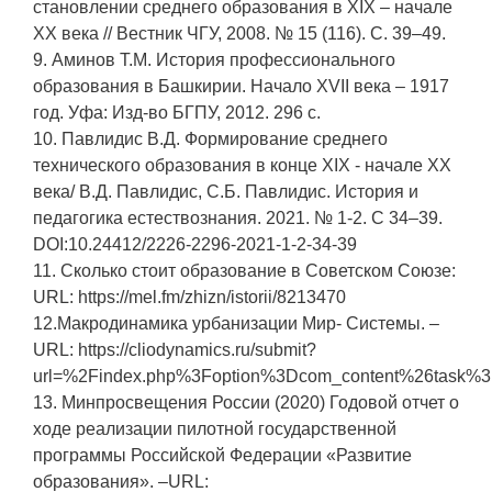
становлении среднего образования в XIX – начале
ХХ века // Вестник ЧГУ, 2008. № 15 (116). С. 39–49.
9. Аминов Т.М. История профессионального
образования в Башкирии. Начало XVII века – 1917
год. Уфа: Изд-во БГПУ, 2012. 296 с.
10. Павлидис В.Д. Формирование среднего
технического образования в конце XIX - начале ХХ
века/ В.Д. Павлидис, С.Б. Павлидис. История и
педагогика естествознания. 2021. № 1-2. С 34–39.
DOI:10.24412/2226-2296-2021-1-2-34-39
11. Сколько стоит образование в Советском Союзе:
URL: https://mel.fm/zhizn/istorii/8213470
12.Макродинамика урбанизации Мир- Системы. –
URL: https://cliodynamics.ru/submit?
url=%2Findex.php%3Foption%3Dcom_content%26task
13. Минпросвещения России (2020) Годовой отчет о
ходе реализации пилотной государственной
программы Российской Федерации «Развитие
образования». –URL: