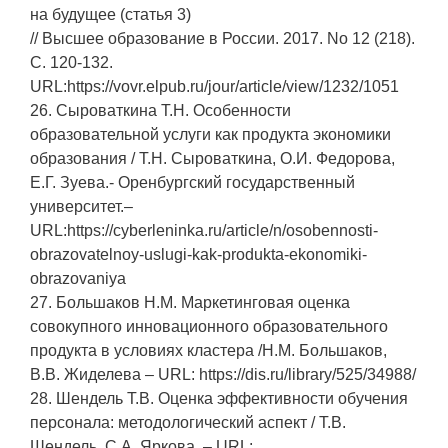
на будущее (статья 3)
// Высшее образование в России. 2017. No 12 (218).
С. 120-132.
URL:https://vovr.elpub.ru/jour/article/view/1232/1051
26. Сыроваткина Т.Н. Особенности
образовательной услуги как продукта экономики
образования / Т.Н. Сыроваткина, О.И. Федорова,
Е.Г. Зуева.- Оренбургский государственный
университет.–
URL:https://cyberleninka.ru/article/n/osobennosti-
obrazovatelnoy-uslugi-kak-produkta-ekonomiki-
obrazovaniya
27. Большаков Н.М. Маркетинговая оценка
совокупного инновационного образовательного
продукта в условиях кластера /Н.М. Большаков,
В.В. Жиделева – URL: https://dis.ru/library/525/34988/
28. Шендель Т.В. Оценка эффективности обучения
персонала: методологический аспект / Т.В.
Шендель, С.А. Яркова. – URL: