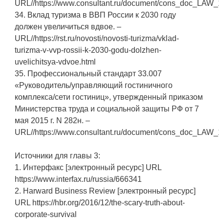
URL//https://www.consultant.ru/document/cons_doc_LAW
34. Вклад туризма в ВВП России к 2030 году
должен увеличиться вдвое. –
URL//https://rst.ru/novosti/novosti-turizma/vklad-
turizma-v-vvp-rossii-k-2030-godu-dolzhen-
uvelichitsya-vdvoe.html
35. Профессиональный стандарт 33.007
«Руководитель/управляющий гостиничного
комплекса/сети гостиниц», утвержденный приказом
Министерства труда и социальной защиты РФ от 7
мая 2015 г. N 282н. –
URL//https://www.consultant.ru/document/cons_doc_LAW
Источники для главы 3:
1. Интерфакс [электронный ресурс] URL
https://www.interfax.ru/russia/666341
2. Harward Business Review [электронный ресурс]
URL https://hbr.org/2016/12/the-scary-truth-about-
corporate-survival