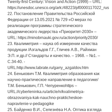
Twenty-first Century: Vision and Action (1999) – URL:
https://unesdoc.unesco.org/ark:/48223/pf0000117022_rus
22. Постановление Правительства Российской
Федерации от 13.05.2021 № 729 «О мерах по
реализации программы стратегического
академического лидерства «Приоритет-2030» –
URL: https://minobrnauki.gov.ru/action/priority2030/
23. Квалиметрия – наука об измерении качества
продукции /Азгальдов Г.Г., Гличев А.В., Райхман
Э.П. и др.// Стандарты и качество. – 1968. – №1. –
С.34-40. -
URL:http://www.labrate.ru/garry_azgaldov.htm
24. Бенькович Т.М. Квалиметрия образования как
научно-практическое направление в педагогике/
Т.М. Бенькович, Г.П. Чепуренкоhttps –
URL://cyberleninka.ru/article/n/kvalimetriya-
obrazovaniya-kak-nauchno-prakticheskoe-
napravlenie-v-pedagogike
25. Байденко В.И., Селезнёва Н.А. Оптика взгляда