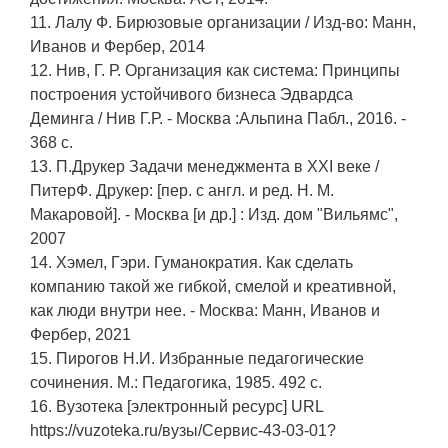
11. Лалу Ф. Бирюзовые организации / Изд-во: Манн,
Иванов и Фербер, 2014
12. Нив, Г. Р. Организация как система: Принципы
построения устойчивого бизнеса Эдвардса
Деминга / Нив Г.Р. - Москва :Альпина Пабл., 2016. -
368 с.
13. П.Друкер Задачи менеджмента в XXI веке /
ПитерФ. Друкер: [пер. с англ. и ред. Н. М.
Макаровой]. - Москва [и др.] : Изд. дом "Вильямс",
2007
14. Хэмел, Гэри. Гуманократия. Как сделать
компанию такой же гибкой, смелой и креативной,
как люди внутри нее. - Москва: Манн, Иванов и
Фербер, 2021
15. Пирогов Н.И. Избранные педагогические
сочинения. М.: Педагогика, 1985. 492 с.
16. Вузотека [электронный ресурс] URL
https://vuzoteka.ru/вузы/Сервис-43-03-01?