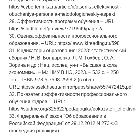
https://cyberleninka.ru/article/n/otsenka-effektivnosti-
obucheniya-personala-metodologicheskiy-aspekt
29. Эффективность программ обучения.– URL
https://studfile.net/preview/7719949/page:2/
30. Оценка эффективности профессионального
образования. – URL: https://law.wikireading.ru/598
31. Индикаторы образования: 2023: статистический
сборник / Н. В. Бондаренко, Л. М. Гохберг, О. А.
Зорина и др.; Нац. исслед. ун-т «Высшая школа
экономики». – М.: НИУ ВШЭ, 2023. – 532 с. – 250
экз. – ISBN 978-5-7598-2598-2 (в обл.) –
URL:https://issek.hse.ru/mirror/pubs/share/557472415.pdf
32. Показатели эффективности профессионального
обучения кадров. – URL:
https://studme.org/325622/pedagogika/pokazateli_effekti
33. Федеральный закон "Об образовании в
Российской Федерации" от 29.12.2012 N 273-ФЗ
(последняя редакция). –