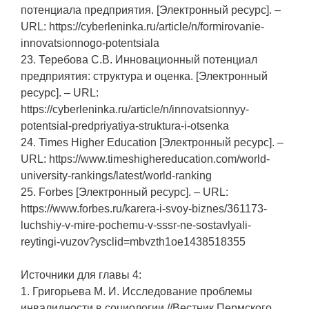
потенциала предприятия. [Электронный ресурс]. –
URL: https://cyberleninka.ru/article/n/formirovanie-
innovatsionnogo-potentsiala
23. Теребова С.В. Инновационный потенциал
предприятия: структура и оценка. [Электронный
ресурс]. – URL:
https://cyberleninka.ru/article/n/innovatsionnyy-
potentsial-predpriyatiya-struktura-i-otsenka
24. Times Higher Education [Электронный ресурс]. –
URL: https://www.timeshighereducation.com/world-
university-rankings/latest/world-ranking
25. Forbes [Электронный ресурс]. – URL:
https://www.forbes.ru/karera-i-svoy-biznes/361173-
luchshiy-v-mire-pochemu-v-sssr-ne-sostavlyali-
reytingi-vuzov?ysclid=mbvzth1oe1438518355
Источники для главы 4:
1. Григорьева М. И. Исследование проблемы
инвалидности в социологии //Вестник Пермского