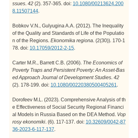
ssues
.
42
(2). 357-365. doi:
10.1080/00213624.200
8.11507144
.
Bobkov V.N., Gulyugina A.A. (2012).
The Inequality
of the Quality and Standards of Life of the Populatio
n of the Regions.
Ekonomika regiona
. (2(30)). 170-1
78. doi:
10.17059/2012-2-15
.
Carter M.R., Barrett C.B. (2006).
The Economics of
Poverty Traps and Persistent Poverty: An Asset-Bas
ed Approach
Journal of Development Studies
.
42
(2). 178-199. doi:
10.1080/00220380500405261
.
Dorofeev M.L. (2023).
Comprehensive Analysis of th
e Effectiveness of Social Security Regional Financi
al Models in Russia Based on the DEA Method.
Vop
rosy ekonomiki
. (6). 117-137. doi:
10.32609/0042-87
36-2023-6-117-137
.