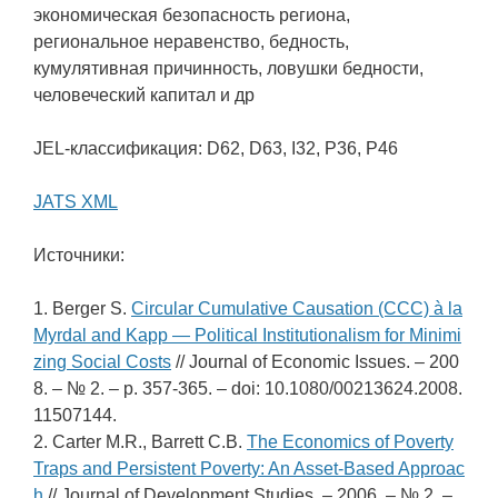
экономическая безопасность региона,
региональное неравенство, бедность,
кумулятивная причинность, ловушки бедности,
человеческий капитал и др
JEL-классификация: D62, D63, I32, P36, P46
JATS XML
Источники:
1. Berger S.
Circular Cumulative Causation (CCC) à la
Myrdal and Kapp — Political Institutionalism for Minimi
zing Social Costs
// Journal of Economic Issues. – 200
8. – № 2. – p. 357-365. – doi: 10.1080/00213624.2008.
11507144.
2. Carter M.R., Barrett C.B.
The Economics of Poverty
Traps and Persistent Poverty: An Asset-Based Approac
h
// Journal of Development Studies. – 2006. – № 2. –