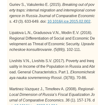
Guriev S., Vakulenko E. (2015).
Breaking out of pov
erty traps: internal migration and interregional conve
rgence in Russia
Journal of Comparative Economic
s
.
43
(3). 633-649. doi:
10.1016/j.jce.2015.02.002
.
Lipatova L.N., Gradusova V.N., Modin E.V. (2016).
Regional Differentiation of Social and Economic De
velopment as Threat of Economic Security.
Upravle
ncheskoe konsultirovanie
. (5(89)). 102-111.
Livshits V.N., Livshits S.V. (2017).
Poverty and Ineq
uality in Income of the Population in Russia and Abr
oad. General Characteristics. Part 1.
Ekonomichesk
aya nauka sovremennoy Rossii
. (3(78)). 70-86.
Martinez-Vazquez J., Timofeev A. (2008).
Regional-
Local Dimension of Russia’s Fiscal Equalization
Jo
urnal of Comparative Economics
.
36
(1). 157-176. d