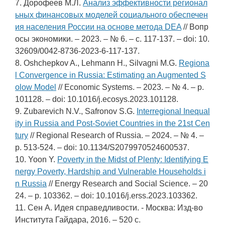
7. Дорофеев М.Л.
Анализ эффективности регионал
ьных финансовых моделей социального обеспечен
ия населения России на основе метода DEA
// Вопр
осы экономики. – 2023. – № 6. – c. 117-137. – doi: 10.
32609/0042-8736-2023-6-117-137.
8. Oshchepkov A., Lehmann H., Silvagni M.G.
Regiona
l Convergence in Russia: Estimating an Augmented S
olow Model
// Economic Systems. – 2023. – № 4. – p.
101128. – doi: 10.1016/j.ecosys.2023.101128.
9. Zubarevich N.V., Safronov S.G.
Interregional Inequal
ity in Russia and Post-Soviet Countries in the 21st Cen
tury
// Regional Research of Russia. – 2024. – № 4. –
p. 513-524. – doi: 10.1134/S2079970524600537.
10. Yoon Y.
Poverty in the Midst of Plenty: Identifying E
nergy Poverty, Hardship and Vulnerable Households i
n Russia
// Energy Research and Social Science. – 20
24. – p. 103362. – doi: 10.1016/j.erss.2023.103362.
11. Сен А. Идея справедливости. - Москва: Изд-во
Института Гайдара, 2016. – 520 c.