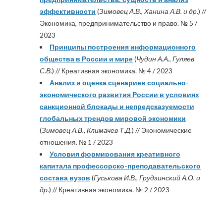
эффективности
(
Зимовец А.В., Ханина А.В. и др.
) //
Экономика, предпринимательство и право. № 5 /
2023
Принципы построения информационного
общества в России и мире
(
Чудин А.А., Гуляев
С.В.
) // Креативная экономика. № 4 / 2023
Анализ и оценка сценариев социально-
экономического развития России в условиях
санкционной блокады и непредсказуемости
глобальных трендов мировой экономики
(
Зимовец А.В., Климачев Т.Д.
) // Экономические
отношения. № 1 / 2023
Условия формирования креативного
капитала профессорско-преподавательского
состава вузов
(
Гуськова И.В., Грудзинский А.О. и
др.
) // Креативная экономика. № 2 / 2023