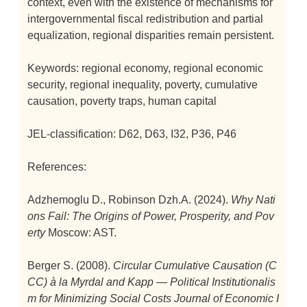
context, even with the existence of mechanisms for
intergovernmental fiscal redistribution and partial
equalization, regional disparities remain persistent.
Keywords: regional economy, regional economic
security, regional inequality, poverty, cumulative
causation, poverty traps, human capital
JEL-classification: D62, D63, I32, P36, P46
References:
Adzhemoglu D., Robinson Dzh.A. (2024).
Why Nati
ons Fail: The Origins of Power, Prosperity, and Pov
erty
Moscow: AST.
Berger S. (2008).
Circular Cumulative Causation (C
CC) à la Myrdal and Kapp — Political Institutionalis
m for Minimizing Social Costs
Journal of Economic I