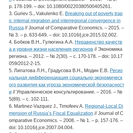
p. 178-199. – doi: 10.1080/00220380500405261.
3. Guriev S., Vakulenko E.
Breaking out of poverty trap
s: internal migration and interregional convergence in
Russia
// Journal of Comparative Economics. – 2015. –
№ 3. – p. 633-649. – doi: 10.1016/j.jce.2015.02.002.
4. Бобков В.Н., Гулюгина А.А.
Неравенство качеств
а и уровня жизни населения регионов
// Экономика
региона. – 2012. – № 2(30). – c. 170-178. – doi: 10.17
059/2012-2-15.
5. Липатова Л.Н., Градусова В.Н., Модин Е.В.
Регио
нальная дифференциация социально-экономическ
ого развития как угроза экономической безопасност
и
// Управленческое консультирование. – 2016. – №
5(89). – c. 102-111.
6. Martinez-Vazquez J., Timofeev A.
Regional-Local Di
mension of Russia’s Fiscal Equalization
// Journal of C
omparative Economics. – 2008. – № 1. – p. 157-176. –
doi: 10.1016/j.jce.2007.04.004.