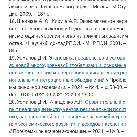
аимосвязи. / Научная монография. - Москва: М-Сту
дио, 2009. – 187 c.
18. Шевяков А.Ю., Кирута А.Я. Экономическое нера
венство, уровень жизни и бедность населения Росс
ии: методы измерения и анализ причинных зависим
остей.. / Научный докладРПЭИ. - М.: РПЭИ, 2001. –
84 c.
19. Усманов Д.И.
Экономика неравенства в услови
ях новой многоуровневой глобализации: основные
положения теории конвергенции и дивергенции рег
иональных интеграционных объединений
// Пробле
мы рыночной экономики. – 2024. – № 4. – c. 58-80. –
doi: 10.33051/2500-2325-2024-4-58-80.
20. Усманов Д.И., Анищенко А.Н.
Сравнительный о
пыт реализации инструментов региональной полит
ики, направленной на сокращение различий в уров
нях экономического развития и доходов населения
// Проблемы рыночной экономики. – 2024. – № 3. –