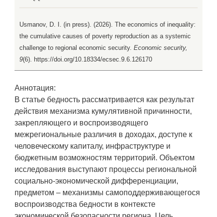
Usmanov, D. I. (in press). (2026). The economics of inequality:
the cumulative causes of poverty reproduction as a systemic
challenge to regional economic security.
Economic security,
9
(6). https://doi.org/10.18334/ecsec.9.6.126170
Аннотация:
В статье бедность рассматривается как результат
действия механизма кумулятивной причинности,
закрепляющего и воспроизводящего
межрегиональные различия в доходах, доступе к
человеческому капиталу, инфраструктуре и
бюджетным возможностям территорий. Объектом
исследования выступают процессы региональной
социально-экономической дифференциации,
предметом – механизмы самоподдерживающегося
воспроизводства бедности в контексте
экономической безопасности региона. Цель