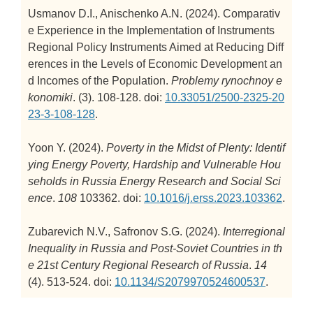
Usmanov D.I., Anischenko A.N. (2024).
Comparativ
e Experience in the Implementation of Instruments
Regional Policy Instruments Aimed at Reducing Diff
erences in the Levels of Economic Development an
d Incomes of the Population.
Problemy rynochnoy e
konomiki
. (3). 108-128. doi:
10.33051/2500-2325-20
23-3-108-128
.
Yoon Y. (2024).
Poverty in the Midst of Plenty: Identif
ying Energy Poverty, Hardship and Vulnerable Hou
seholds in Russia
Energy Research and Social Sci
ence
.
108
103362. doi:
10.1016/j.erss.2023.103362
.
Zubarevich N.V., Safronov S.G. (2024).
Interregional
Inequality in Russia and Post-Soviet Countries in th
e 21st Century
Regional Research of Russia
.
14
(4). 513-524. doi:
10.1134/S2079970524600537
.