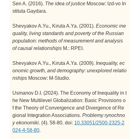
Sen A. (2016).
The idea of justice
Moscow: Izd-vo In
stituta Gaydara.
Shevyakov A.Yu., Kiruta A.Ya. (2001).
Economic ine
quality, living standards and poverty of the Russian
population: methods of measurement and analysis
of causal relationships
M.: RPEI.
Shevyakov A.Yu., Kiruta A.Ya. (2009).
Inequality, ec
onomic growth, and demography: unexplored relatio
nships
Moscow: M-Studio.
Usmanov D.I. (2024).
The Economy of Inequality in t
he New Multilevel Globalization: Basic Provisions o
f the Theory of Convergence and Divergence of Re
gional Integration Associations.
Problemy rynochno
y ekonomiki
. (4). 58-80. doi:
10.33051/2500-2325-2
024-4-58-80
.