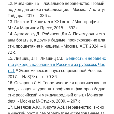
12. Миланович Б. Глобальное неравенство. Новый
подход для эпохи глобализации. - Москва: Институт
Гайдара, 2017. – 336 c.
13. Пикетти Т. Капитал в XXI веке. / Монография. -
М.: Ад Маргинем Пресс, 2015. – 592 c.
14. Аджемоглу Д., Робинсон Дж.А. Почему одни стр
аны богатые, а другие бедные: происхождение вла
сти, процветания и нищеты. - Москва: АСТ, 2024. – 6
72 c.
15. Лившиц В.Н., Лившиц С.В.
Бедность и неравенс
тво доходов населения в России и за рубежом. Час
ть 1
// Экономическая наука современной России. –
2017. – № 3(78). – c. 70-86.
16. Овчарова Л.Н. Теоретические и практические по
дходы к оценке уровня, профиля и факторов бедно
сти: российский и международный опыт. / Моногра
фия. - Москва: М-Студио, 2009. – 267 c.
17. Шевяков А.Ю., Кирута А.Я. Неравенство, эконо
мический рост и демография: неисследованные вз