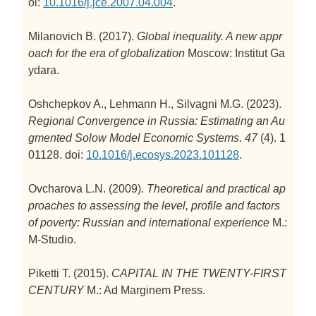
oi:
10.1016/j.jce.2007.04.004
.
Milanovich B. (2017).
Global inequality. A new appr
oach for the era of globalization
Moscow: Institut Ga
ydara.
Oshchepkov A., Lehmann H., Silvagni M.G. (2023).
Regional Convergence in Russia: Estimating an Au
gmented Solow Model
Economic Systems
.
47
(4). 1
01128. doi:
10.1016/j.ecosys.2023.101128
.
Ovcharova L.N. (2009).
Theoretical and practical ap
proaches to assessing the level, profile and factors
of poverty: Russian and international experience
M.:
M-Studio.
Piketti T. (2015).
CAPITAL IN THE TWENTY-FIRST
CENTURY
M.: Ad Marginem Press.